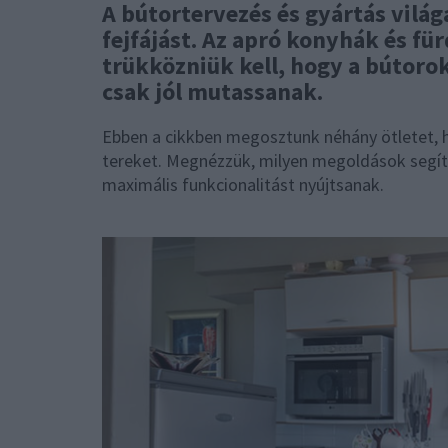
A bútortervezés és gyártás vilá
fejfájást. Az apró konyhák és f
trükközniük kell, hogy a bútoro
csak jól mutassanak.
Ebben a cikkben megosztunk néhány ötletet, 
tereket. Megnézzük, milyen megoldások segít
maximális funkcionalitást nyújtsanak.