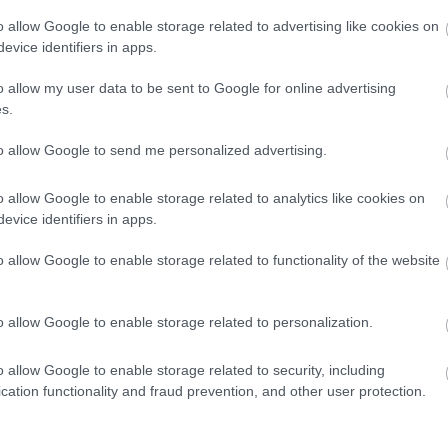
nt is tönkrement, és általában 1-2 éven belül ki kellett
o allow Google to enable storage related to advertising like cookies on
dött. Alig kerül többe, de minden ponton megállítható
evice identifiers in apps.
 alkalmazásával) lágyan záródik az ajtó. Néhány év
eleszkópokat a piacról - nem véletlenül…
o allow my user data to be sent to Google for online advertising
s.
to allow Google to send me personalized advertising.
ran használnak üvegezett előlapokat vagy
o allow Google to enable storage related to analytics like cookies on
z anyagokra a választás, mert optikailag nagyítják a
evice identifiers in apps.
o allow Google to enable storage related to functionality of the website
éz faajtóhoz például erősebb technológiára van
 finomabb megoldások is működnek. A legsokoldalúbb
o allow Google to enable storage related to personalization.
álhatók, amelynek köszönhetően olcsóbb és gyorsabb
o allow Google to enable storage related to security, including
cation functionality and fraud prevention, and other user protection.