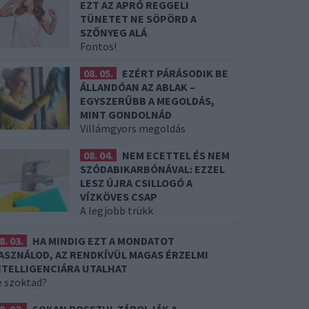
EZT AZ APRÓ REGGELI
TÜNETET NE SÖPÖRD A
SZŐNYEG ALÁ
Fontos!
08. 05.
EZÉRT PÁRÁSODIK BE
ÁLLANDÓAN AZ ABLAK –
EGYSZERŰBB A MEGOLDÁS,
MINT GONDOLNÁD
Villámgyors megoldás
08. 04.
NEM ECETTEL ÉS NEM
SZÓDABIKARBÓNÁVAL: EZZEL
LESZ ÚJRA CSILLOGÓ A
VÍZKÖVES CSAP
A legjobb trükk
8. 03.
HA MINDIG EZT A MONDATOT
ASZNÁLOD, AZ RENDKÍVÜL MAGAS ÉRZELMI
NTELLIGENCIÁRA UTALHAT
e szoktad?