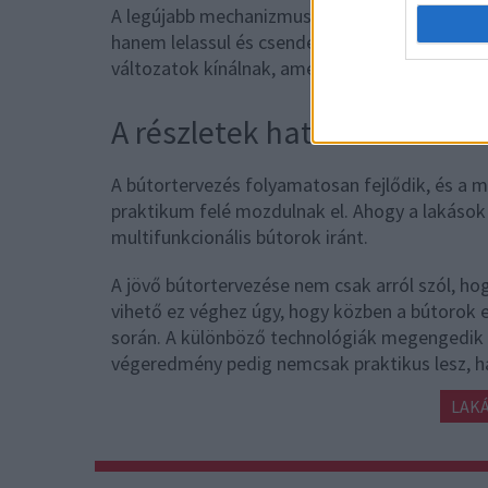
A legújabb mechanizmusok lefékezik az ajtót,
hanem lelassul és csendesen záródik. Ennél n
változatok kínálnak, amelyek egy enyhe érintés
A részletek hatalma
A bútortervezés folyamatosan fejlődik, és a 
praktikum felé mozdulnak el. Ahogy a lakások
multifunkcionális bútorok iránt.
A jövő bútortervezése nem csak arról szól, hog
vihető ez véghez úgy, hogy közben a bútorok 
során. A különböző technológiák megengedik a
végeredmény pedig nemcsak praktikus lesz, ha
LAK