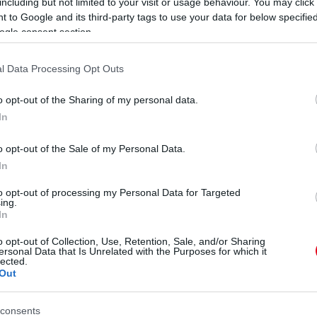
including but not limited to your visit or usage behaviour. You may click 
 to Google and its third-party tags to use your data for below specifi
ul a megfelelő vasalatok kiválasztásában. A Sevroland
ogle consent section.
at például kifejezetten kis mélységű szekrényekhez
s, mindössze 125 mm.
l Data Processing Opt Outs
kompakt terekhez
o opt-out of the Sharing of my personal data.
In
ekrényajtók felfelé nyíljanak, így szabadon hagyják a
o opt-out of the Sale of my Personal Data.
ól jönnek, amikor kicsi a hely, ugyanakkor a
In
to opt-out of processing my Personal Data for Targeted
. Nincs szükség erőkifejtésre, az ajtó egyszerűen,
ing.
szobában, ahol a hely kicsi, ez elengedhetetlen.
In
o opt-out of Collection, Use, Retention, Sale, and/or Sharing
er
ersonal Data that Is Unrelated with the Purposes for which it
lected.
Out
ádjának a legkisebb és egyben legolcsóbb tagja. Azért
hagyományos, régi gázteleszkópos felnyílókra, melyek
consents