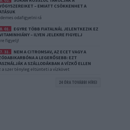
8. 02.
SOKAN ROSSZUL TÁROLJÁK A
YÓGYSZEREIKET – EMIATT CSÖKKENHET A
ATÁSUK
rdemes odafigyelni rá
8. 01.
EGYRE TÖBB FIATALNÁL JELENTKEZIK EZ
 VITAMINHIÁNY – ILYEN JELEKRE FIGYELJ
re figyelj!
7. 31.
NEM A CITROMSAV, AZ ECET VAGY A
ZÓDABIKARBÓNA A LEGERŐSEBB: EZT
ASZNÁLJÁK A SZÁLLODÁKBAN A VÍZKŐ ELLEN
 a szer tényleg eltünteti a vízkövet
24 ÓRA TOVÁBBI HÍREI