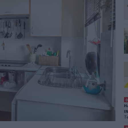
0
H
I
T