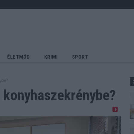
ÉLETMÓD
KRIMI
SPORT
Keresés
nybe?
konyhaszekrénybe?
Megosztom Facebookon