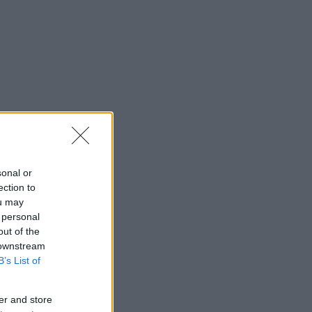
sonal or
ection to
ou may
 personal
out of the
 downstream
B’s List of
er and store