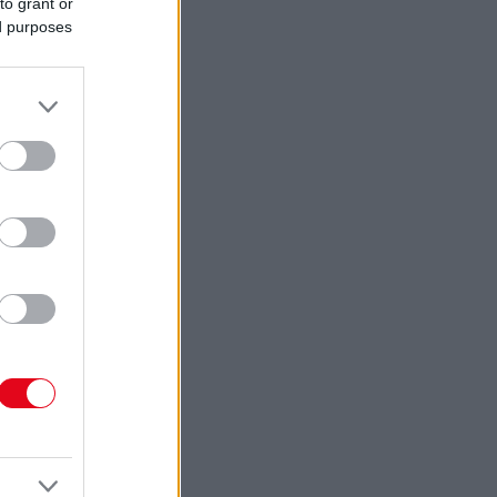
to grant or
ed purposes