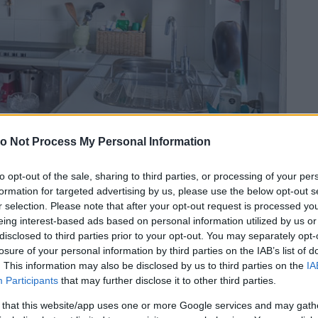
o Not Process My Personal Information
to opt-out of the sale, sharing to third parties, or processing of your per
formation for targeted advertising by us, please use the below opt-out s
r selection. Please note that after your opt-out request is processed y
gű szekrények
eing interest-based ads based on personal information utilized by us or
disclosed to third parties prior to your opt-out. You may separately opt-
losure of your personal information by third parties on the IAB’s list of
rényt, tudja, hogy nem egyszerű megtalálni az
. This information may also be disclosed by us to third parties on the
IA
áraelszívó feletti szekrény, vagy a mosdó fölött lévő
Participants
that may further disclose it to other third parties.
rdítani arra, hogy a szekrény ajtaja kényelmesen
 that this website/app uses one or more Google services and may gath