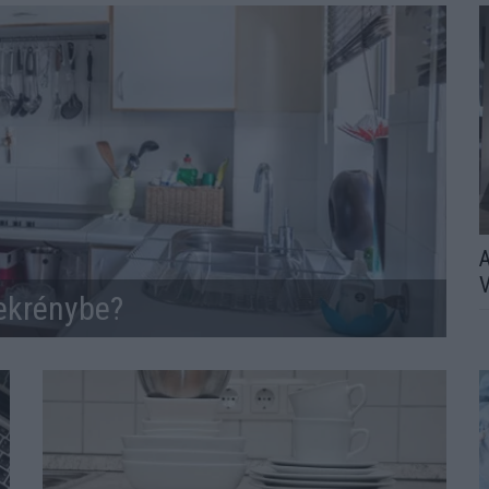
A
V
ekrénybe?