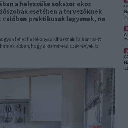
0
gában a helyszűke sokszor okoz
G
ürdőszobák esetében a tervezőknek
H
É
k valóban praktikusak legyenek, ne
0
A
hogyan lehet hatékonyan kihasználni a kompakt
Er
hetnek abban, hogy a kisméretű szekrények is
0
S
H
Ez