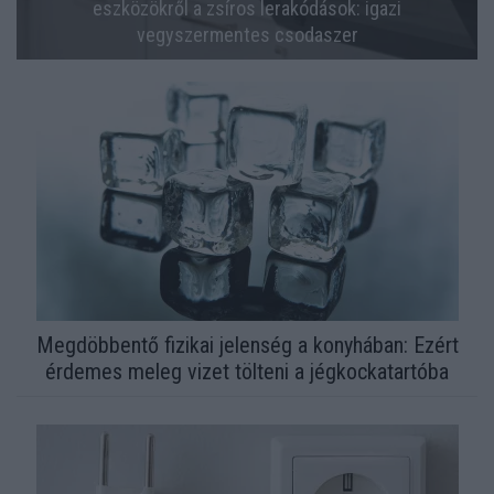
eszközökről a zsíros lerakódások: igazi
vegyszermentes csodaszer
Megdöbbentő fizikai jelenség a konyhában: Ezért
érdemes meleg vizet tölteni a jégkockatartóba