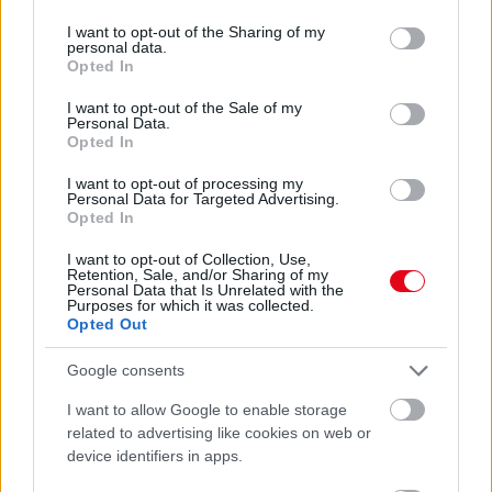
services and may gather and store information including but
Nem a sütő vagy a vágódeszka a legkoszosabb: ez a
not limited to your visit or usage behaviour. You may click to
I want to opt-out of the Sharing of my
konyhai tárgy több baktériumot tartalmaz, mint a WC
personal data.
grant or deny consent to Google and its third-party tags to
Opted In
use your data for below specified purposes in below Google
consent section.
I want to opt-out of the Sale of my
Personal Data.
Opted In
I want to opt-out of processing my
Personal Data for Targeted Advertising.
Opted In
I want to opt-out of Collection, Use,
Retention, Sale, and/or Sharing of my
Personal Data that Is Unrelated with the
Purposes for which it was collected.
Opted Out
Nem a vaj, a tejszín, a tejföl vagy épp a kefir: ezt keverd a
krumplipüréhez, és krémesebb lesz, mint valaha
Google consents
I want to allow Google to enable storage
related to advertising like cookies on web or
device identifiers in apps.