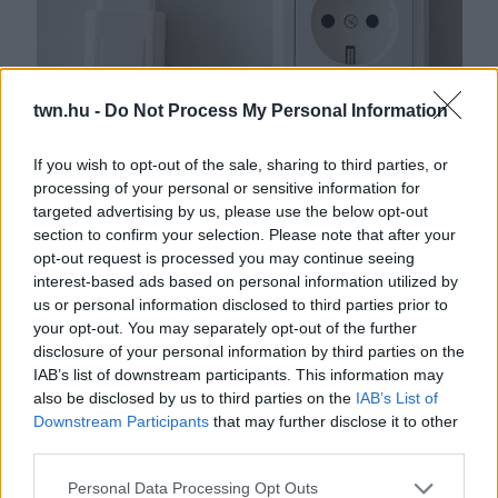
twn.hu -
Do Not Process My Personal Information
If you wish to opt-out of the sale, sharing to third parties, or
processing of your personal or sensitive information for
Ez a konyhai eszköz akkor is zabálja áramot, ha teljesen ki
targeted advertising by us, please use the below opt-out
van kapcsolva: jobb, ha kihúzod a konnektorból
section to confirm your selection. Please note that after your
opt-out request is processed you may continue seeing
interest-based ads based on personal information utilized by
us or personal information disclosed to third parties prior to
your opt-out. You may separately opt-out of the further
disclosure of your personal information by third parties on the
IAB’s list of downstream participants. This information may
also be disclosed by us to third parties on the
IAB’s List of
Downstream Participants
that may further disclose it to other
third parties.
Please note that this website/app uses one or more Google
Personal Data Processing Opt Outs