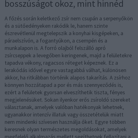
bosszúságot okoz, mint hinnéd
A főzés során keletkező zsír nem csupán a serpenyőkön
és a sütőedényeken rakódik le, hanem szinte
észrevétlenül megtelepszik a konyhai kisgépeken, a
páraelszívón, a fogantyúkon, a csempén és a
munkalapon is. A forró olajból felszálló apró
zsírcseppek a levegőben keringenek, majd a felületekre
tapadva vékony, ragacsos réteget képeznek. Ez a
lerakódás idővel egyre vastagabbá válhat, különösen
akkor, ha ritkábban történik alapos takarítás. A zsírhoz
könnyen hozzátapad a por és más szennyeződés is,
ezért a felületek gyorsan elveszíthetik tiszta, fényes
megjelenésüket. Sokan ilyenkor erős zsíroldó szereket
választanak, amelyek valóban hatékonyak lehetnek,
ugyanakkor intenzív illatuk vagy összetételük miatt
nem mindenki szívesen használja őket. Egyre többen
keresnek olyan természetes megoldásokat, amelyek
megfelelő alkalmazás mellett segíthetnek fellazítani a