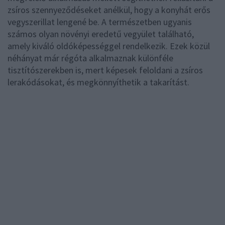
zsíros szennyeződéseket anélkül, hogy a konyhát erős
vegyszerillat lengené be. A természetben ugyanis
számos olyan növényi eredetű vegyület található,
amely kiváló oldóképességgel rendelkezik. Ezek közül
néhányat már régóta alkalmaznak különféle
tisztítószerekben is, mert képesek feloldani a zsíros
lerakódásokat, és megkönnyíthetik a takarítást.