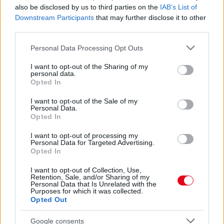
EZZEL LESZ ÚJRA CSILLOGÓ A VÍZKÖVES CSAP
also be disclosed by us to third parties on the
IAB’s List of
A legjobb trükk
Downstream Participants
that may further disclose it to other
third parties.
08. 03.
HA MINDIG EZT A MONDATOT HASZNÁLOD, AZ
RENDKÍVÜL MAGAS ÉRZELMI INTELLIGENCIÁRA UTALHAT
Please note that this website/app uses one or more Google
Personal Data Processing Opt Outs
Te szoktad?
services and may gather and store information including but
not limited to your visit or usage behaviour. You may click to
I want to opt-out of the Sharing of my
08. 02.
SOKAN ROSSZUL TÁROLJÁK A GYÓGYSZEREIKET –
personal data.
grant or deny consent to Google and its third-party tags to
EMIATT CSÖKKENHET A HATÁSUK
Opted In
use your data for below specified purposes in below Google
Érdemes odafigyelni rá
consent section.
I want to opt-out of the Sale of my
Personal Data.
08. 01.
EGYRE TÖBB FIATALNÁL JELENTKEZIK EZ A
Opted In
VITAMINHIÁNY – ILYEN JELEKRE FIGYELJ
Erre figyelj!
I want to opt-out of processing my
Personal Data for Targeted Advertising.
Opted In
24 ÓRA TOVÁBBI HÍREI
I want to opt-out of Collection, Use,
Retention, Sale, and/or Sharing of my
24 óra
Personal Data that Is Unrelated with the
Purposes for which it was collected.
Opted Out
Google consents