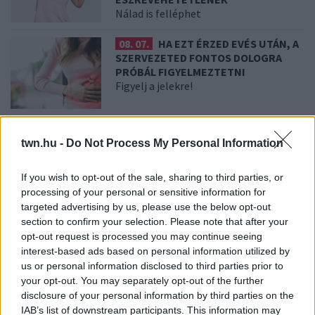
Nálad is felléphet
08. 07.
HA EZT ÉRZED EVÉS UTÁN, A
SZERVEZETED FONTOS DOLOGRA
PRÓBÁL FIGYELMEZTETNI
Figyelj a jelekre!
08. 06.
ORVOS FIGYELMEZTET: EZT
AZ APRÓ REGGELI TÜNETET NE
twn.hu -
Do Not Process My Personal Information
SÖPÖRD A SZŐNYEG ALÁ
Fontos!
If you wish to opt-out of the sale, sharing to third parties, or
processing of your personal or sensitive information for
targeted advertising by us, please use the below opt-out
08. 05.
EZÉRT PÁRÁSODIK BE
section to confirm your selection. Please note that after your
ÁLLANDÓAN AZ ABLAK – EGYSZERŰBB
opt-out request is processed you may continue seeing
A MEGOLDÁS, MINT GONDOLNÁD
interest-based ads based on personal information utilized by
Villámgyors megoldás
us or personal information disclosed to third parties prior to
your opt-out. You may separately opt-out of the further
disclosure of your personal information by third parties on the
08. 04.
NEM ECETTEL ÉS NEM SZÓDABIKARBÓNÁVAL:
IAB’s list of downstream participants. This information may