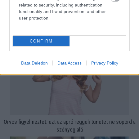
related to security, including authentication
functionality and fraud prevention, and other
user protection.
Ha ezt érzed evés után, a szervezeted fontos dologra
próbál figyelmeztetni
CONFIRM
Data Deletion
Data Access
Privacy Policy
Orvos figyelmeztet: ezt az apró reggeli tünetet ne söpörd a
szőnyeg alá