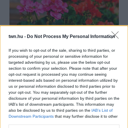
twn.hu -
Do Not Process My Personal Information
Ezzel locsold hetente egyszer: kétszer annyi virágot hoz
If you wish to opt-out of the sale, sharing to third parties, or
processing of your personal or sensitive information for
majd a muskátli, ha ezt csinálod
targeted advertising by us, please use the below opt-out
section to confirm your selection. Please note that after your
opt-out request is processed you may continue seeing
interest-based ads based on personal information utilized by
us or personal information disclosed to third parties prior to
your opt-out. You may separately opt-out of the further
disclosure of your personal information by third parties on the
IAB’s list of downstream participants. This information may
also be disclosed by us to third parties on the
IAB’s List of
Downstream Participants
that may further disclose it to other
third parties.