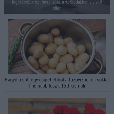
legerősebb: ezt használják a szállodákban a vízkő
ellen
Hagyd a sót: egy csipet ebből a főzővízbe, és sokkal
finomabb lesz a főtt krumpli