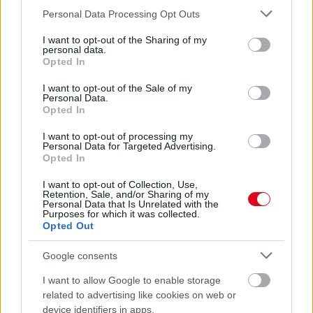
Ettől a trükk­től nem reped szét a panír sütés közben:
Please note that this website/app uses one or more Google
Personal Data Processing Opt Outs
services and may gather and store information including but
soha többé nem fog leesni a bunda a húsról és a
not limited to your visit or usage behaviour. You may click to
I want to opt-out of the Sharing of my
zöldségről, ha ezt csinálod
personal data.
grant or deny consent to Google and its third-party tags to
Opted In
use your data for below specified purposes in below Google
consent section.
I want to opt-out of the Sale of my
Personal Data.
Opted In
I want to opt-out of processing my
Personal Data for Targeted Advertising.
Opted In
I want to opt-out of Collection, Use,
Retention, Sale, and/or Sharing of my
Personal Data that Is Unrelated with the
Purposes for which it was collected.
Opted Out
Ha ezt teszed a pénztárcádba, többé nem leszel
impulzusvásárló: ezzel a trükkel elkerülheted, hogy
Google consents
felesleges dolgokat vegyél meg
I want to allow Google to enable storage
related to advertising like cookies on web or
device identifiers in apps.