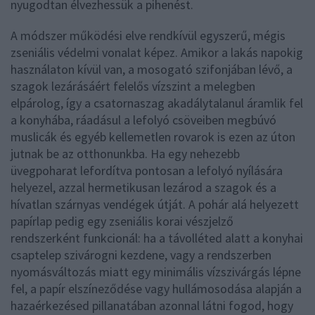
nyugodtan élvezhessük a pihenést.
A módszer működési elve rendkívül egyszerű, mégis
zseniális védelmi vonalat képez. Amikor a lakás napokig
használaton kívül van, a mosogató szifonjában lévő, a
szagok lezárásáért felelős vízszint a melegben
elpárolog, így a csatornaszag akadálytalanul áramlik fel
a konyhába, ráadásul a lefolyó csöveiben megbúvó
muslicák és egyéb kellemetlen rovarok is ezen az úton
jutnak be az otthonunkba. Ha egy nehezebb
üvegpoharat lefordítva pontosan a lefolyó nyílására
helyezel, azzal hermetikusan lezárod a szagok és a
hívatlan szárnyas vendégek útját. A pohár alá helyezett
papírlap pedig egy zseniális korai vészjelző
rendszerként funkcionál: ha a távolléted alatt a konyhai
csaptelep szivárogni kezdene, vagy a rendszerben
nyomásváltozás miatt egy minimális vízszivárgás lépne
fel, a papír elszíneződése vagy hullámosodása alapján a
hazaérkezésed pillanatában azonnal látni fogod, hogy