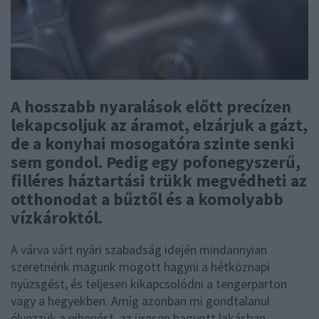
A hosszabb nyaralások előtt precízen
lekapcsoljuk az áramot, elzárjuk a gázt,
de a konyhai mosogatóra szinte senki
sem gondol. Pedig egy pofonegyszerű,
filléres háztartási trükk megvédheti az
otthonodat a bűztől és a komolyabb
vízkároktól.
A várva várt nyári szabadság idején mindannyian
szeretnénk magunk mögött hagyni a hétköznapi
nyüzsgést, és teljesen kikapcsolódni a tengerparton
vagy a hegyekben. Amíg azonban mi gondtalanul
élvezzük a pihenést, az üresen hagyott lakásban