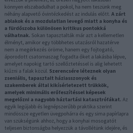
könnyen elszabadulhat a pokol, ha nem teszünk meg
néhány alapvető óvintézkedést az indulás előtt.
A zárt
ablakok és a mozdulatlan levegő miatt a konyha és
a fürdőszoba különösen kritikus pontokká
válhatnak.
Sokan tapasztalták már azt a kellemetlen
élményt, amikor egy többhetes utazásról hazatérve
nem a megérkezés öröme, hanem egy fojtogató,
áporodott csatornaszag fogadta őket a lakásba lépve,
amelyet napokig tartó szellőztetéssel is alig lehetett
kiűzni a falak közül.
Szerencsére léteznek olyan
zseniális, tapasztalt háziasszonyok és
szakemberek által kikísérletezett trükkök,
amelyek minimális erőfeszítéssel képesek
megelőzni a nagyobb háztartási katasztrófákat.
Az
egyik legújabb és legnépszerűbb praktika szerint
mindössze egyetlen üvegpohárra és egy sima papírlapra
van szükségünk ahhoz, hogy a konyhai mosogatót
teljesen biztonságba helyezzük a távollétünk idejére, és