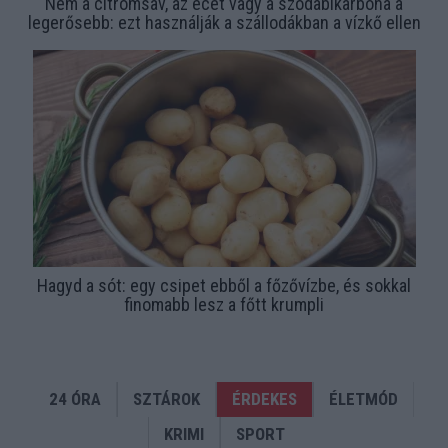
Nem a citromsav, az ecet vagy a szódabikarbóna a
legerősebb: ezt használják a szállodákban a vízkő ellen
Hagyd a sót: egy csipet ebből a főzővízbe, és sokkal
finomabb lesz a főtt krumpli
24 ÓRA
SZTÁROK
ÉRDEKES
ÉLETMÓD
KRIMI
SPORT