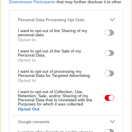
Downstream Participants
that may further disclose it to other
EMIATT CSÖKKENHET A HATÁSUK
Érdemes odafigyelni rá
third parties.
Please note that this website/app uses one or more Google
08. 01.
EGYRE TÖBB FIATALNÁL JELENTKEZIK EZ A
Personal Data Processing Opt Outs
services and may gather and store information including but
VITAMINHIÁNY – ILYEN JELEKRE FIGYELJ
not limited to your visit or usage behaviour. You may click to
I want to opt-out of the Sharing of my
Erre figyelj!
personal data.
grant or deny consent to Google and its third-party tags to
Opted In
07. 31.
NEM A CITROMSAV, AZ ECET VAGY A
use your data for below specified purposes in below Google
SZÓDABIKARBÓNA A LEGERŐSEBB: EZT HASZNÁLJÁK A
consent section.
I want to opt-out of the Sale of my
SZÁLLODÁKBAN A VÍZKŐ ELLEN
Personal Data.
Opted In
Ez a szer tényleg eltünteti a vízkövet
I want to opt-out of processing my
24 ÓRA TOVÁBBI HÍREI
Personal Data for Targeted Advertising.
Opted In
24 óra
I want to opt-out of Collection, Use,
Retention, Sale, and/or Sharing of my
Personal Data that Is Unrelated with the
Purposes for which it was collected.
Opted Out
Google consents