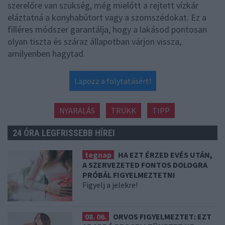
szerelőre van szükség, még mielőtt a rejtett vízkár
eláztatná a konyhabútort vagy a szomszédokat. Ez a
filléres módszer garantálja, hogy a lakásod pontosan
olyan tiszta és száraz állapotban várjon vissza,
amilyenben hagytad.
Lapozz a folytatásért!
NYARALÁS
TRÜKK
TIPP
24 ÓRA LEGFRISSEBB HÍREI
tegnap
HA EZT ÉRZED EVÉS UTÁN,
A SZERVEZETED FONTOS DOLOGRA
PRÓBÁL FIGYELMEZTETNI
Figyelj a jelekre!
08. 06.
ORVOS FIGYELMEZTET: EZT