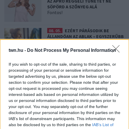
AZ APRÓ REGGELI TÜNETET NE
SÖPÖRD A SZŐNYEG ALÁ
Fontos!
08. 05.
EZÉRT PÁRÁSODIK BE
ÁLLANDÓAN AZ ABLAK – EGYSZERŰBB
A MEGOLDÁS, MINT GONDOLNÁD
Villámgyors megoldás
twn.hu -
Do Not Process My Personal Information
If you wish to opt-out of the sale, sharing to third parties, or
08. 04.
NEM ECETTEL ÉS NEM
processing of your personal or sensitive information for
SZÓDABIKARBÓNÁVAL: EZZEL LESZ
targeted advertising by us, please use the below opt-out
ÚJRA CSILLOGÓ A VÍZKÖVES CSAP
section to confirm your selection. Please note that after your
A legjobb trükk
opt-out request is processed you may continue seeing
interest-based ads based on personal information utilized by
us or personal information disclosed to third parties prior to
08. 03.
HA MINDIG EZT A MONDATOT HASZNÁLOD, AZ
your opt-out. You may separately opt-out of the further
RENDKÍVÜL MAGAS ÉRZELMI INTELLIGENCIÁRA UTALHAT
disclosure of your personal information by third parties on the
Te szoktad?
IAB’s list of downstream participants. This information may
also be disclosed by us to third parties on the
IAB’s List of
08. 02.
SOKAN ROSSZUL TÁROLJÁK A GYÓGYSZEREIKET –