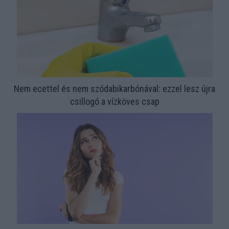
Nem ecettel és nem szódabikarbónával: ezzel lesz újra
csillogó a vízköves csap