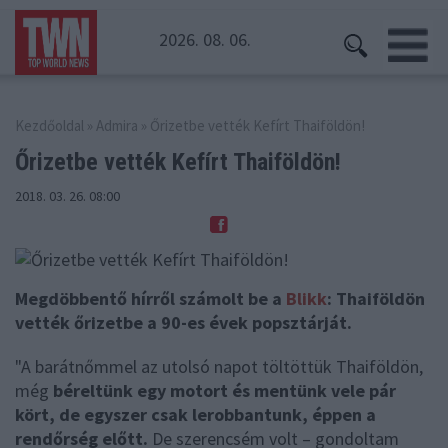
2026. 08. 06.
Kezdőoldal
»
Admira
» Őrizetbe vették Kefírt Thaiföldön!
Őrizetbe vették Kefírt
Thaiföldön!
2018. 03. 26. 08:00
Megdöbbentő hírről számolt be a
Blikk
: Thaiföldön
vették őrizetbe a 90-es évek popsztárját.
"A barátnőmmel az utolsó napot töltöttük Thaiföldön,
még
béreltünk egy motort és mentünk vele pár
kört, de egyszer csak lerobbantunk, éppen a
rendőrség előtt.
De szerencsém volt – gondoltam