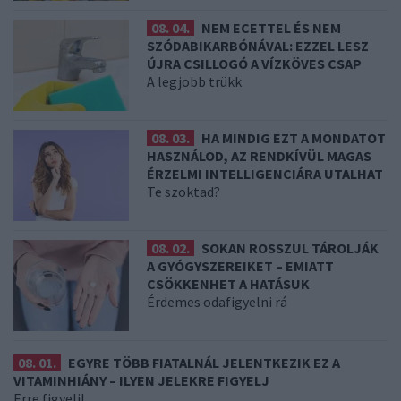
08. 04.
NEM ECETTEL ÉS NEM
SZÓDABIKARBÓNÁVAL: EZZEL LESZ
ÚJRA CSILLOGÓ A VÍZKÖVES CSAP
A legjobb trükk
08. 03.
HA MINDIG EZT A MONDATOT
HASZNÁLOD, AZ RENDKÍVÜL MAGAS
ÉRZELMI INTELLIGENCIÁRA UTALHAT
Te szoktad?
08. 02.
SOKAN ROSSZUL TÁROLJÁK
A GYÓGYSZEREIKET – EMIATT
CSÖKKENHET A HATÁSUK
Érdemes odafigyelni rá
08. 01.
EGYRE TÖBB FIATALNÁL JELENTKEZIK EZ A
VITAMINHIÁNY – ILYEN JELEKRE FIGYELJ
Erre figyelj!