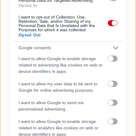
Personal Data for Targeted Advertising.
A franciaágy a hálószoba központi eleme – Válassz
Opted In
ennek megfelelően!
I want to opt-out of Collection, Use,
Retention, Sale, and/or Sharing of my
Personal Data that Is Unrelated with the
Purposes for which it was collected.
Opted Out
Google consents
I want to allow Google to enable storage
related to advertising like cookies on web or
device identifiers in apps.
I want to allow my user data to be sent to
Google for online advertising purposes.
Mivel foglalkozik a bérszámfejtés, és hogyan járul hozzá az
I want to allow Google to send me
personalized advertising.
üzleti sikerhez?
I want to allow Google to enable storage
related to analytics like cookies on web or
device identifiers in apps.