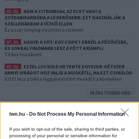
07. 31.
NEM A CITROMSAV, AZ ECET VAGY A
SZÓDABIKARBÓNA A LEGERŐSEBB: EZT HASZNÁLJÁK A
SZÁLLODÁKBAN A VÍZKŐ ELLEN
Ez a szer tényleg eltünteti a vízkövet
07. 31.
HAGYD A SÓT: EGY CSIPET EBBŐL A FŐZŐVÍZBE,
ÉS SOKKAL FINOMABB LESZ A FŐTT KRUMPLI
Titkos hozzávaló
07. 31.
EZZEL LOCSOLD HETENTE EGYSZER: KÉTSZER
ANNYI VIRÁGOT HOZ MAJD A MUSKÁTLI, HA EZT CSINÁLOD
Ettől lesz a tiéd a leggyönyörűbb muskátli a környéken
24 ÓRA TOVÁBBI HÍREI
twn.hu -
Do Not Process My Personal Information
If you wish to opt-out of the sale, sharing to third parties, or
processing of your personal or sensitive information for