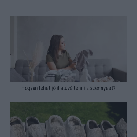
Hogyan lehet jó illatúvá tenni a szennyest?