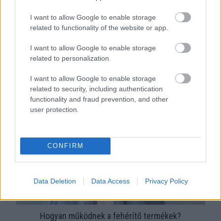
I want to allow Google to enable storage
related to functionality of the website or app.
I want to allow Google to enable storage
related to personalization.
I want to allow Google to enable storage
Keskeny mosogatógép: megéri vagy sem?
related to security, including authentication
functionality and fraud prevention, and other
user protection.
CONFIRM
Data Deletion
Data Access
Privacy Policy
Hogyan működnek a fehérítő termékek?