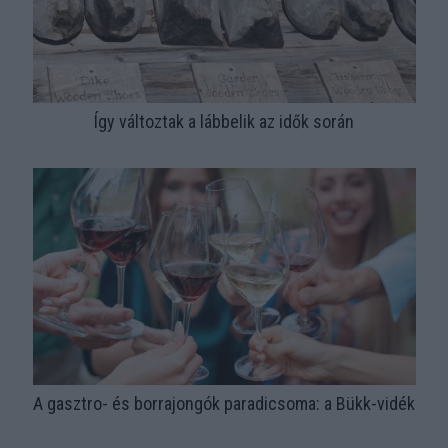
Így változtak a lábbelik az idők során
A gasztro- és borrajongók paradicsoma: a Bükk-vidék