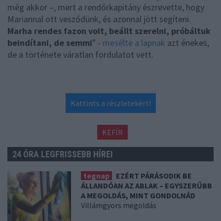
még akkor –, mert a rendőrkapitány észrevette, hogy
Mariannal ott vesződünk, és azonnal jött segíteni.
Marha rendes fazon volt, beállt szerelni, próbáltuk
beindítani, de semmi
" -
mesélte a lapnak
azt énekes,
de a története váratlan fordulatot vett.
Kattints a részletekért!
KEFÍR
24 ÓRA LEGFRISSEBB HÍREI
tegnap
EZÉRT PÁRÁSODIK BE
ÁLLANDÓAN AZ ABLAK – EGYSZERŰBB
A MEGOLDÁS, MINT GONDOLNÁD
Villámgyors megoldás