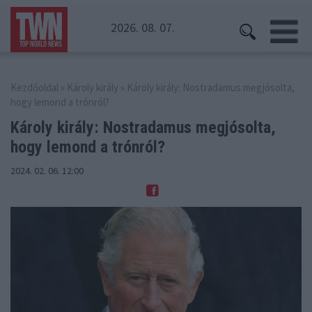
2026. 08. 07.
Kezdőoldal
»
Károly király
» Károly király: Nostradamus megjósolta,
hogy lemond a trónról?
Károly király: Nostradamus megjósolta,
hogy lemond a trónról?
2024. 02. 06. 12:00