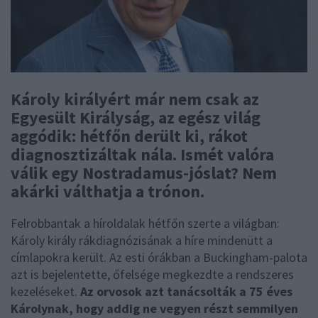
Károly királyért már nem csak az
Egyesült Királyság, az egész világ
aggódik: hétfőn derült ki, rákot
diagnosztizáltak nála. Ismét valóra
válik egy Nostradamus-jóslat? Nem
akárki válthatja a trónon.
Felrobbantak a híroldalak hétfőn szerte a világban:
Károly király rákdiagnózisának a híre mindenütt a
címlapokra került. Az esti órákban a Buckingham-palota
azt is bejelentette, őfelsége megkezdte a rendszeres
kezeléseket.
Az orvosok azt tanácsolták a 75 éves
Károlynak, hogy addig ne vegyen részt semmilyen