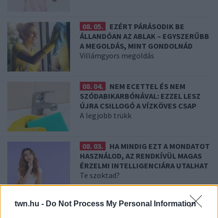
08. 05.
EZÉRT PÁRÁSODIK BE
ÁLLANDÓAN AZ ABLAK – EGYSZERŰBB
A MEGOLDÁS, MINT GONDOLNÁD
Villámgyors megoldás
08. 04.
NEM ECETTEL ÉS NEM
SZÓDABIKARBÓNÁVAL: EZZEL LESZ
ÚJRA CSILLOGÓ A VÍZKÖVES CSAP
A legjobb trükk
08. 03.
HA MINDIG EZT A MONDATOT
HASZNÁLOD, AZ RENDKÍVÜL MAGAS
ÉRZELMI INTELLIGENCIÁRA UTALHAT
Te szoktad?
twn.hu -
Do Not Process My Personal Information
08. 02.
SOKAN ROSSZUL TÁROLJÁK A GYÓGYSZEREIKET –
EMIATT CSÖKKENHET A HATÁSUK