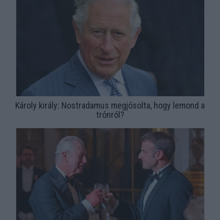
Károly király: Nostradamus megjósolta, hogy lemond a
trónról?