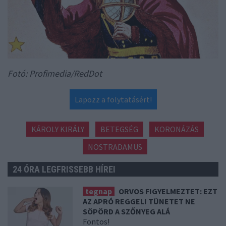
Fotó: Profimedia/RedDot
Lapozz a folytatásért!
KÁROLY KIRÁLY
BETEGSÉG
KORONÁZÁS
NOSTRADAMUS
24 ÓRA LEGFRISSEBB HÍREI
tegnap
ORVOS FIGYELMEZTET: EZT
AZ APRÓ REGGELI TÜNETET NE
SÖPÖRD A SZŐNYEG ALÁ
Fontos!