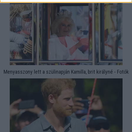
Menyasszony lett a szülinapján Kamilla, brit királyné - Fotók