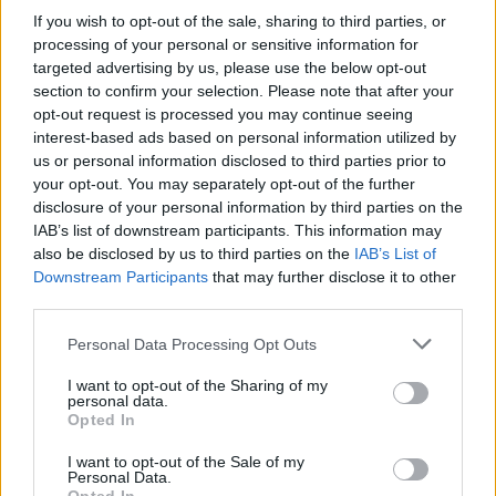
Érdemes odafigyelni rá
If you wish to opt-out of the sale, sharing to third parties, or
processing of your personal or sensitive information for
08. 01.
EGYRE TÖBB FIATALNÁL JELENTKEZIK EZ A
targeted advertising by us, please use the below opt-out
VITAMINHIÁNY – ILYEN JELEKRE FIGYELJ
section to confirm your selection. Please note that after your
Erre figyelj!
opt-out request is processed you may continue seeing
interest-based ads based on personal information utilized by
07. 31.
NEM A CITROMSAV, AZ ECET VAGY A
us or personal information disclosed to third parties prior to
SZÓDABIKARBÓNA A LEGERŐSEBB: EZT HASZNÁLJÁK A
your opt-out. You may separately opt-out of the further
SZÁLLODÁKBAN A VÍZKŐ ELLEN
disclosure of your personal information by third parties on the
Ez a szer tényleg eltünteti a vízkövet
IAB’s list of downstream participants. This information may
also be disclosed by us to third parties on the
IAB’s List of
07. 31.
HAGYD A SÓT: EGY CSIPET EBBŐL A FŐZŐVÍZBE,
Downstream Participants
that may further disclose it to other
ÉS SOKKAL FINOMABB LESZ A FŐTT KRUMPLI
third parties.
Titkos hozzávaló
Please note that this website/app uses one or more Google
Personal Data Processing Opt Outs
24 ÓRA TOVÁBBI HÍREI
services and may gather and store information including but
not limited to your visit or usage behaviour. You may click to
I want to opt-out of the Sharing of my
personal data.
Károly király
grant or deny consent to Google and its third-party tags to
Opted In
use your data for below specified purposes in below Google
consent section.
I want to opt-out of the Sale of my
Personal Data.