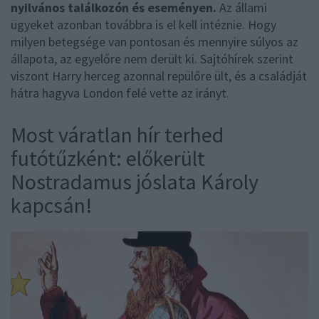
nyilvános találkozón és eseményen.
Az állami
ügyeket azonban továbbra is el kell intéznie. Hogy
milyen betegsége van pontosan és mennyire súlyos az
állapota, az egyelőre nem derült ki. Sajtóhírek szerint
viszont Harry herceg azonnal repülőre ült, és a családját
hátra hagyva London felé vette az irányt.
Most váratlan hír terhed
futótűzként: előkerült
Nostradamus jóslata Károly
kapcsán!