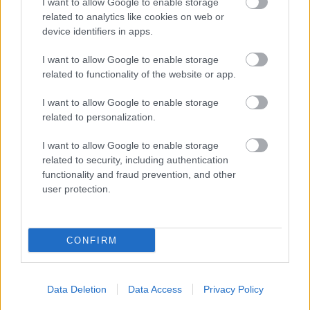
I want to allow Google to enable storage
related to analytics like cookies on web or
device identifiers in apps.
Kitálalt a testőr: ezért nem köti be magukat a kocsiban
I want to allow Google to enable storage
related to functionality of the website or app.
a királyi család tagjai
I want to allow Google to enable storage
related to personalization.
I want to allow Google to enable storage
related to security, including authentication
functionality and fraud prevention, and other
user protection.
CONFIRM
Megszólalt Károly király egészségügyi állapotáról Kamilla
Data Deletion
Data Access
Privacy Policy
királyné - Fotók