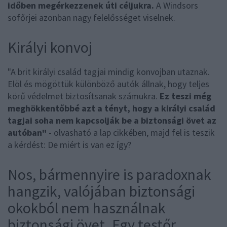
időben megérkezzenek úti céljukra.
A Windsors
sofőrjei azonban nagy felelősséget viselnek.
Királyi konvoj
"A brit királyi család tagjai mindig konvojban utaznak.
Elöl és mögöttük különböző autók állnak, hogy teljes
körű védelmet biztosítsanak számukra.
Ez teszi még
meghökkentőbbé azt a tényt, hogy a királyi család
tagjai soha nem kapcsolják be a biztonsági övet az
autóban"
- olvasható a lap cikkében, majd fel is teszik
a kérdést: De miért is van ez így?
Nos, bármennyire is paradoxnak
hangzik, valójában biztonsági
okokból nem használnak
biztonsági övet. Egy testőr