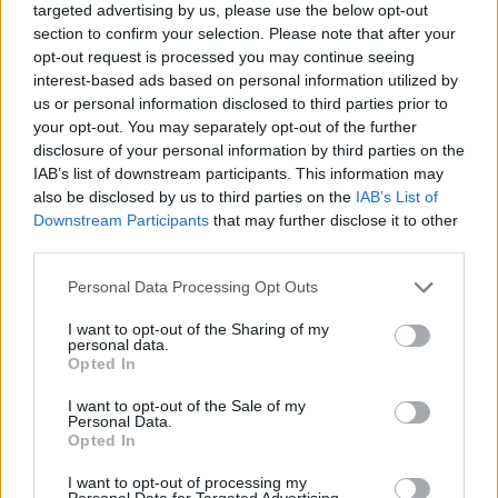
targeted advertising by us, please use the below opt-out
08. 02.
SOKAN ROSSZUL TÁROLJÁK A GYÓGYSZEREIKET –
section to confirm your selection. Please note that after your
EMIATT CSÖKKENHET A HATÁSUK
opt-out request is processed you may continue seeing
Érdemes odafigyelni rá
interest-based ads based on personal information utilized by
us or personal information disclosed to third parties prior to
08. 01.
EGYRE TÖBB FIATALNÁL JELENTKEZIK EZ A
your opt-out. You may separately opt-out of the further
VITAMINHIÁNY – ILYEN JELEKRE FIGYELJ
disclosure of your personal information by third parties on the
Erre figyelj!
IAB’s list of downstream participants. This information may
also be disclosed by us to third parties on the
IAB’s List of
24 ÓRA TOVÁBBI HÍREI
Downstream Participants
that may further disclose it to other
third parties.
24 óra
Please note that this website/app uses one or more Google
Personal Data Processing Opt Outs
services and may gather and store information including but
not limited to your visit or usage behaviour. You may click to
I want to opt-out of the Sharing of my
personal data.
grant or deny consent to Google and its third-party tags to
Opted In
use your data for below specified purposes in below Google
consent section.
I want to opt-out of the Sale of my
Personal Data.
Opted In
I want to opt-out of processing my
Personal Data for Targeted Advertising.