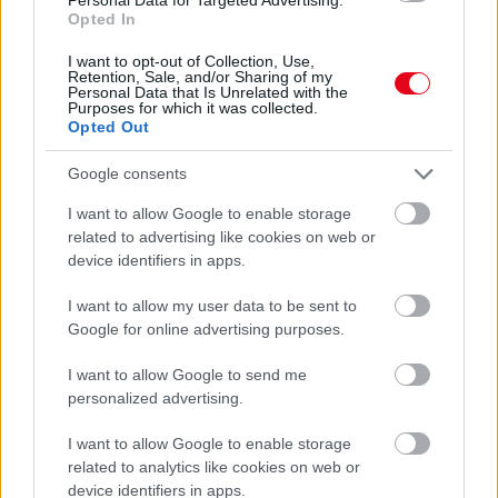
Opted In
I want to opt-out of Collection, Use,
Retention, Sale, and/or Sharing of my
Personal Data that Is Unrelated with the
Purposes for which it was collected.
Egyre több embernél jelentkezik ez a hiányállapot – az
Opted Out
első jelek szinte észrevehetetlenek
Google consents
I want to allow Google to enable storage
related to advertising like cookies on web or
device identifiers in apps.
I want to allow my user data to be sent to
Google for online advertising purposes.
I want to allow Google to send me
personalized advertising.
I want to allow Google to enable storage
Ha ezt érzed evés után, a szervezeted fontos dologra
related to analytics like cookies on web or
próbál figyelmeztetni
device identifiers in apps.