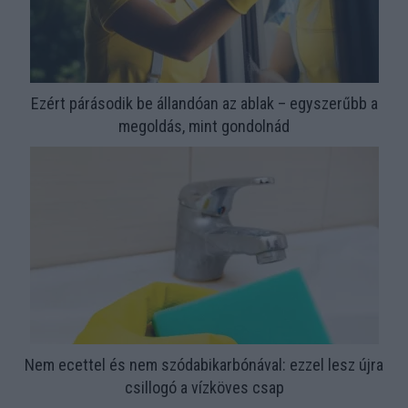
Ezért párásodik be állandóan az ablak – egyszerűbb a
megoldás, mint gondolnád
Nem ecettel és nem szódabikarbónával: ezzel lesz újra
csillogó a vízköves csap