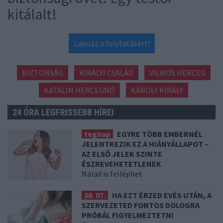
kitálalt!
Lapozz a folytatásért!
BIZTONSÁG
KIRÁLYI CSALÁD
VILMOS HERCEG
KATALIN HERCEGNŐ
KÁROLY KIRÁLY
24 ÓRA LEGFRISSEBB HÍREI
tegnap
EGYRE TÖBB EMBERNÉL
JELENTKEZIK EZ A HIÁNYÁLLAPOT –
AZ ELSŐ JELEK SZINTE
ÉSZREVEHETETLENEK
Nálad is felléphet
08. 07.
HA EZT ÉRZED EVÉS UTÁN, A
SZERVEZETED FONTOS DOLOGRA
PRÓBÁL FIGYELMEZTETNI