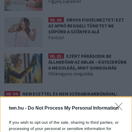
Figyelj a jelekre!
08. 06.
ORVOS FIGYELMEZTET: EZT
AZ APRÓ REGGELI TÜNETET NE
SÖPÖRD A SZŐNYEG ALÁ
Fontos!
08. 05.
EZÉRT PÁRÁSODIK BE
ÁLLANDÓAN AZ ABLAK – EGYSZERŰBB
A MEGOLDÁS, MINT GONDOLNÁD
Villámgyors megoldás
08. 04.
NEM ECETTEL ÉS NEM SZÓDABIKARBÓNÁVAL:
EZZEL LESZ ÚJRA CSILLOGÓ A VÍZKÖVES CSAP
A legjobb trükk
twn.hu -
Do Not Process My Personal Information
08. 03.
HA MINDIG EZT A MONDATOT HASZNÁLOD, AZ
If you wish to opt-out of the sale, sharing to third parties, or
RENDKÍVÜL MAGAS ÉRZELMI INTELLIGENCIÁRA UTALHAT
Te szoktad?
processing of your personal or sensitive information for