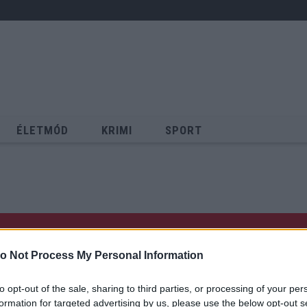
ÉLETMÓD
KRIMI
SPORT
Keresés
o Not Process My Personal Information
to opt-out of the sale, sharing to third parties, or processing of your per
formation for targeted advertising by us, please use the below opt-out s