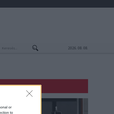
2026. 08. 08.
sonal or
ection to