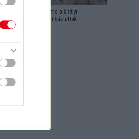
etícia és a többiek - Íme a királyi
saládtagok, akik plasztikáztattak