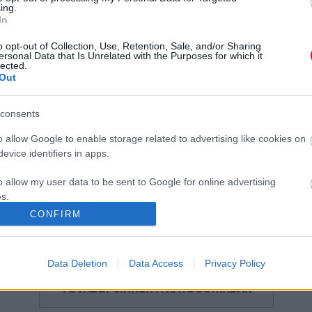
ing.
In
i
Kitálalt a testőr: ezért nem köti be magukat a
L
kocsiban a királyi család tagjai
c
o opt-out of Collection, Use, Retention, Sale, and/or Sharing
ersonal Data that Is Unrelated with the Purposes for which it
lected.
Out
consents
o allow Google to enable storage related to advertising like cookies on
evice identifiers in apps.
Erzsébet királyné utolsó
Leleplező képek: ezeknek a
int
lovaglása póniján, Emmán
királyi családtagoknak van
o allow my user data to be sent to Google for online advertising
könnyekig hatja meg a
tetkója - Fotók
s.
világot - Fotók
CONFIRM
to allow Google to send me personalized advertising.
o allow Google to enable storage related to analytics like cookies on
Data Deletion
Data Access
Privacy Policy
evice identifiers in apps.
TOVÁBBI CIKKEK A KATEGÓRIÁBAN
o allow Google to enable storage related to functionality of the website