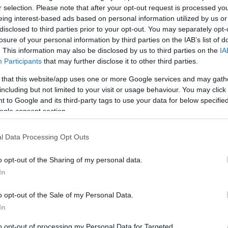
r selection. Please note that after your opt-out request is processed y
eing interest-based ads based on personal information utilized by us or
disclosed to third parties prior to your opt-out. You may separately opt-
losure of your personal information by third parties on the IAB’s list of
. This information may also be disclosed by us to third parties on the
IA
Participants
that may further disclose it to other third parties.
 that this website/app uses one or more Google services and may gath
K
 család legújabb tagja: Csodás
including but not limited to your visit or usage behaviour. You may click 
m
 to Google and its third-party tags to use your data for below specifi
ogle consent section.
l Data Processing Opt Outs
o opt-out of the Sharing of my personal data.
In
o opt-out of the Sale of my Personal Data.
In
to opt-out of processing my Personal Data for Targeted