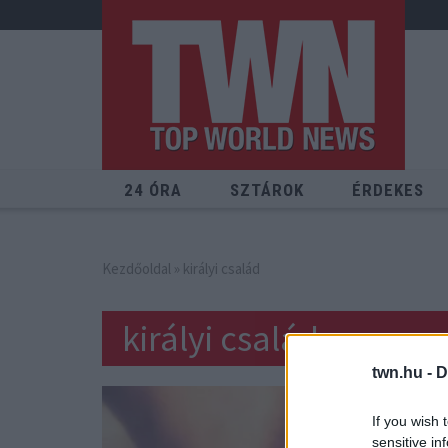
24 ÓRA
SZTÁROK
ÉRDEKES
Kezdőoldal
» királyi család
királyi család
twn.hu -
D
If you wish 
sensitive in