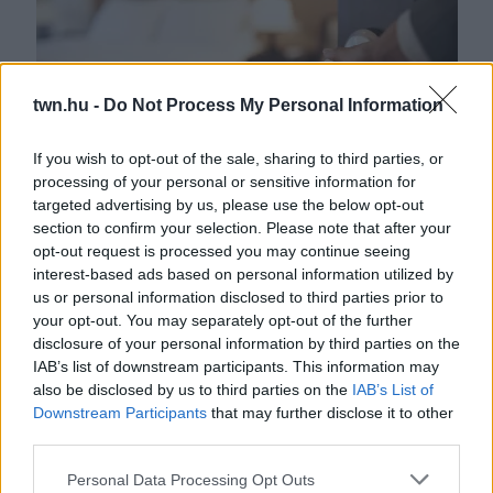
twn.hu -
Do Not Process My Personal Information
If you wish to opt-out of the sale, sharing to third parties, or
processing of your personal or sensitive information for
Ha ez a 3 dolog hiányzik a hotelszobádból, akkor azonnal
targeted advertising by us, please use the below opt-out
lépj le!
section to confirm your selection. Please note that after your
opt-out request is processed you may continue seeing
interest-based ads based on personal information utilized by
us or personal information disclosed to third parties prior to
your opt-out. You may separately opt-out of the further
disclosure of your personal information by third parties on the
IAB’s list of downstream participants. This information may
also be disclosed by us to third parties on the
IAB’s List of
Downstream Participants
that may further disclose it to other
third parties.
Please note that this website/app uses one or more Google
Personal Data Processing Opt Outs