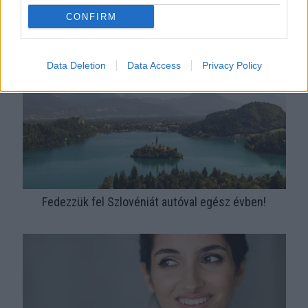
Melyik a legbiztonságosabb ülés a repülőn? Ezt mondja a
CONFIRM
szakértő és a tanulmány
Data Deletion
Data Access
Privacy Policy
Fedezzük fel Szlovéniát autóval egész évben!