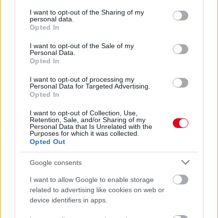
services and may gather and store information including but
Megnézte a nő a biztonsági kamerát: amit a férje csinált
not limited to your visit or usage behaviour. You may click to
I want to opt-out of the Sharing of my
rajta, teljesen összezavarja - Videó
personal data.
grant or deny consent to Google and its third-party tags to
Opted In
use your data for below specified purposes in below Google
consent section.
I want to opt-out of the Sale of my
Personal Data.
Opted In
I want to opt-out of processing my
Personal Data for Targeted Advertising.
Opted In
I want to opt-out of Collection, Use,
Retention, Sale, and/or Sharing of my
Personal Data that Is Unrelated with the
Purposes for which it was collected.
Opted Out
Kitálalt a testőr: ezért nem köti be magukat a kocsiban a
királyi család tagjai
Google consents
I want to allow Google to enable storage
related to advertising like cookies on web or
device identifiers in apps.