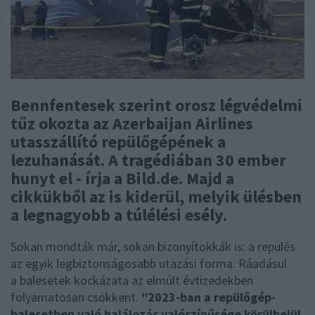
Bennfentesek szerint orosz légvédelmi
tűz okozta az Azerbaijan Airlines
utasszállító repülőgépének a
lezuhanását. A tragédiában 30 ember
hunyt el - írja a Bild.de. Majd a
cikkükből az is kiderül, melyik ülésben
a legnagyobb a túlélési esély.
Sokan mondták már, sokan bizonyítokkák is: a repülés
az egyik legbiztonságosabb utazási forma. Ráadásul
a balesetek kockázata az elmúlt évtizedekben
folyamatosan csökkent.
"2023-ban a repülőgép-
balesetben való halálozás valószínűsége körülbelül