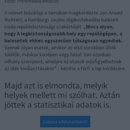
Fotó: Profimedia/RedDot
A német bulvárlap a témában megkérdezte Jan-Arwed
Richtert, a hamburgi Jacdec légiközlekedési baleseti
iroda repülésbiztonsági szakértőjét: „
Nincs olyan,
hogy A legbiztonságosabb hely egy repülőgépen, a
balesetek ehhez egyszerűen túlságosan egyediek.
Vannak olyan esetek, amikor az első sorokban ültek
túlélők, máskor középen vagy hátul. Van azonban
néhány szempont, amelyre az utasok odafigyelhetnek
az ülés kiválasztásakor” - kezdte a férfi a lap kérdésére.
Majd azt is elmondta, melyik
helyek mellett mi szólhat. Aztán
jöttek a statisztikai adatok is.
Lapozz a folytatásért!