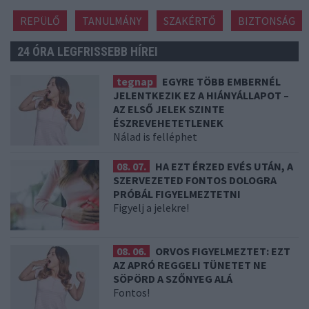
REPÜLŐ
TANULMÁNY
SZAKÉRTŐ
BIZTONSÁG
24 ÓRA LEGFRISSEBB HÍREI
tegnap
EGYRE TÖBB EMBERNÉL
JELENTKEZIK EZ A HIÁNYÁLLAPOT –
AZ ELSŐ JELEK SZINTE
ÉSZREVEHETETLENEK
Nálad is felléphet
08. 07.
HA EZT ÉRZED EVÉS UTÁN, A
SZERVEZETED FONTOS DOLOGRA
PRÓBÁL FIGYELMEZTETNI
Figyelj a jelekre!
08. 06.
ORVOS FIGYELMEZTET: EZT
AZ APRÓ REGGELI TÜNETET NE
SÖPÖRD A SZŐNYEG ALÁ
Fontos!