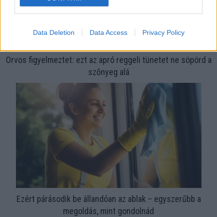
Data Deletion
Data Access
Privacy Policy
Orvos figyelmeztet: ezt az apró reggeli tünetet ne söpörd a
szőnyeg alá
Ezért párásodik be állandóan az ablak – egyszerűbb a
megoldás, mint gondolnád