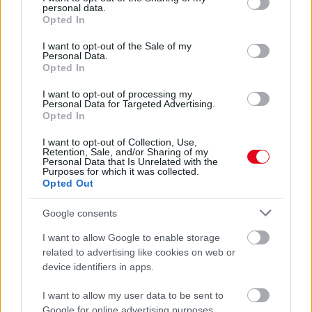
personal data.
grant or deny consent to Google and its third-party tags to
Opted In
use your data for below specified purposes in below Google
24 ÓRA TOVÁBBI HÍREI
consent section.
I want to opt-out of the Sale of my
Personal Data.
24 óra
Opted In
I want to opt-out of processing my
Personal Data for Targeted Advertising.
Opted In
I want to opt-out of Collection, Use,
Retention, Sale, and/or Sharing of my
Personal Data that Is Unrelated with the
Purposes for which it was collected.
Opted Out
Google consents
I want to allow Google to enable storage
related to advertising like cookies on web or
device identifiers in apps.
Egyre több embernél jelentkezik ez a hiányállapot – az
első jelek szinte észrevehetetlenek
I want to allow my user data to be sent to
Google for online advertising purposes.