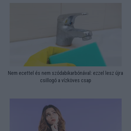
Nem ecettel és nem szódabikarbónával: ezzel lesz újra
csillogó a vízköves csap