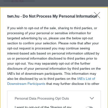
08. 05.
EZÉRT PÁRÁSODIK BE
ÁLLANDÓAN AZ ABLAK – EGYSZERŰBB
twn.hu -
Do Not Process My Personal Information
A MEGOLDÁS, MINT GONDOLNÁD
Villámgyors megoldás
If you wish to opt-out of the sale, sharing to third parties, or
processing of your personal or sensitive information for
targeted advertising by us, please use the below opt-out
08. 04.
NEM ECETTEL ÉS NEM SZÓDABIKARBÓNÁVAL:
section to confirm your selection. Please note that after your
EZZEL LESZ ÚJRA CSILLOGÓ A VÍZKÖVES CSAP
opt-out request is processed you may continue seeing
A legjobb trükk
interest-based ads based on personal information utilized by
us or personal information disclosed to third parties prior to
08. 03.
HA MINDIG EZT A MONDATOT HASZNÁLOD, AZ
your opt-out. You may separately opt-out of the further
RENDKÍVÜL MAGAS ÉRZELMI INTELLIGENCIÁRA UTALHAT
Te szoktad?
disclosure of your personal information by third parties on the
IAB’s list of downstream participants. This information may
08. 02.
SOKAN ROSSZUL TÁROLJÁK A GYÓGYSZEREIKET –
also be disclosed by us to third parties on the
IAB’s List of
EMIATT CSÖKKENHET A HATÁSUK
Downstream Participants
that may further disclose it to other
Érdemes odafigyelni rá
third parties.
08. 01.
EGYRE TÖBB FIATALNÁL JELENTKEZIK EZ A
Please note that this website/app uses one or more Google
Personal Data Processing Opt Outs
VITAMINHIÁNY – ILYEN JELEKRE FIGYELJ
services and may gather and store information including but
Erre figyelj!
not limited to your visit or usage behaviour. You may click to
I want to opt-out of the Sharing of my