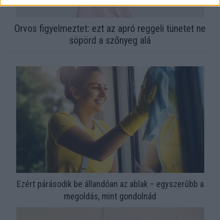
Orvos figyelmeztet: ezt az apró reggeli tünetet ne
söpörd a szőnyeg alá
Ezért párásodik be állandóan az ablak – egyszerűbb a
megoldás, mint gondolnád