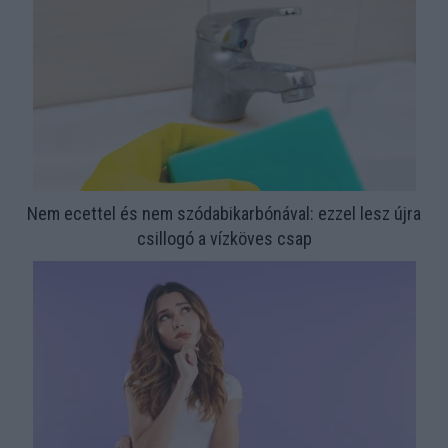
Nem ecettel és nem szódabikarbónával: ezzel lesz újra
csillogó a vízköves csap