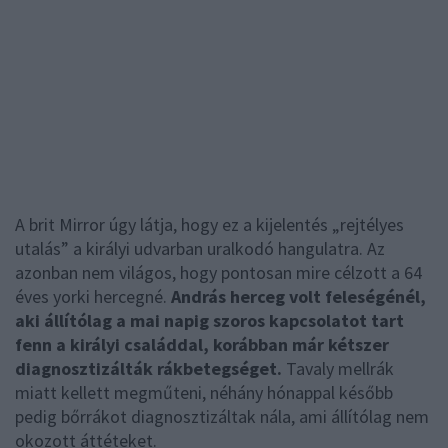
A brit Mirror úgy látja, hogy ez a kijelentés „rejtélyes
utalás” a királyi udvarban uralkodó hangulatra. Az
azonban nem világos, hogy pontosan mire célzott a 64
éves yorki hercegné.
András herceg volt feleségénél,
aki állítólag a mai napig szoros kapcsolatot tart
fenn a királyi családdal, korábban már kétszer
diagnosztizálták rákbetegséget.
Tavaly mellrák
miatt kellett megműteni, néhány hónappal később
pedig bőrrákot diagnosztizáltak nála, ami állítólag nem
okozott áttéteket.