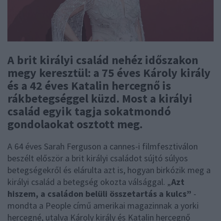
A brit királyi család nehéz időszakon
megy keresztül: a 75 éves Károly király
és a 42 éves Katalin hercegnő is
rákbetegséggel küzd. Most a királyi
család egyik tagja sokatmondó
gondolaokat osztott meg.
A 64 éves Sarah Ferguson a cannes-i filmfesztiválon
beszélt először a brit királyi családot sújtó súlyos
betegségekről és elárulta azt is, hogyan birkózik meg a
királyi család a betegség okozta válsággal. „
Azt
hiszem, a családon belüli összetartás a kulcs”
-
mondta a People című amerikai magazinnak a yorki
hercegné, utalva Károly király és Katalin hercegnő