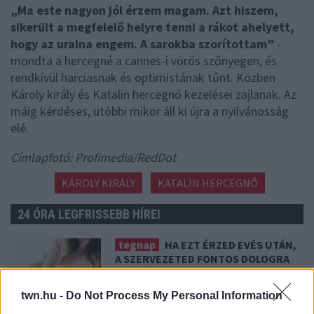
„Ma este nagyon jól érzem magam. Azt hiszem,
sikerült a megfelelő helyre tenni a rákot ahelyett,
hogy az uralna engem. A sarokba szorítottam”
-
mondta a hercegné a cannes-i vörös szőnyegen, és
rendkívül harciasnak és optimistának tűnt. Közben
Károly király és Katalin hercegnő kezelései zajlanak. Az
máig kérdéses, utóbbi mikor áll ki újra a nyilvánosság
elé.
Címlapfotó: Profimedia/RedDot
KÁROLY KIRÁLY
KATALIN HERCEGNŐ
24 ÓRA LEGFRISSEBB HÍREI
tegnap
HA EZT ÉRZED EVÉS UTÁN,
A SZERVEZETED FONTOS DOLOGRA
PRÓBÁL FIGYELMEZTETNI
Figyelj a jelekre!
twn.hu -
Do Not Process My Personal Information