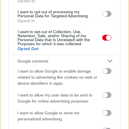
Opted In
08. 02.
SOKAN ROSSZUL TÁROLJÁK A GYÓGYSZEREIKET –
I want to opt-out of processing my
EMIATT CSÖKKENHET A HATÁSUK
Personal Data for Targeted Advertising.
Érdemes odafigyelni rá
Opted In
08. 01.
EGYRE TÖBB FIATALNÁL JELENTKEZIK EZ A
I want to opt-out of Collection, Use,
Retention, Sale, and/or Sharing of my
VITAMINHIÁNY – ILYEN JELEKRE FIGYELJ
Personal Data that Is Unrelated with the
Erre figyelj!
Purposes for which it was collected.
Opted Out
07. 31.
NEM A CITROMSAV, AZ ECET VAGY A
SZÓDABIKARBÓNA A LEGERŐSEBB: EZT HASZNÁLJÁK A
Google consents
SZÁLLODÁKBAN A VÍZKŐ ELLEN
Ez a szer tényleg eltünteti a vízkövet
I want to allow Google to enable storage
related to advertising like cookies on web or
device identifiers in apps.
24 ÓRA TOVÁBBI HÍREI
I want to allow my user data to be sent to
24 óra
Google for online advertising purposes.
I want to allow Google to send me
personalized advertising.