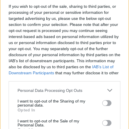
If you wish to opt-out of the sale, sharing to third parties, or
08. 06.
ORVOS FIGYELMEZTET: EZT
AZ APRÓ REGGELI TÜNETET NE
processing of your personal or sensitive information for
SÖPÖRD A SZŐNYEG ALÁ
targeted advertising by us, please use the below opt-out
Fontos!
section to confirm your selection. Please note that after your
opt-out request is processed you may continue seeing
interest-based ads based on personal information utilized by
08. 05.
EZÉRT PÁRÁSODIK BE
us or personal information disclosed to third parties prior to
ÁLLANDÓAN AZ ABLAK – EGYSZERŰBB
your opt-out. You may separately opt-out of the further
A MEGOLDÁS, MINT GONDOLNÁD
disclosure of your personal information by third parties on the
Villámgyors megoldás
IAB’s list of downstream participants. This information may
also be disclosed by us to third parties on the
IAB’s List of
Downstream Participants
that may further disclose it to other
08. 04.
NEM ECETTEL ÉS NEM
third parties.
SZÓDABIKARBÓNÁVAL: EZZEL LESZ
ÚJRA CSILLOGÓ A VÍZKÖVES CSAP
Please note that this website/app uses one or more Google
Personal Data Processing Opt Outs
A legjobb trükk
services and may gather and store information including but
not limited to your visit or usage behaviour. You may click to
I want to opt-out of the Sharing of my
personal data.
grant or deny consent to Google and its third-party tags to
Opted In
use your data for below specified purposes in below Google
08. 03.
HA MINDIG EZT A MONDATOT HASZNÁLOD, AZ
consent section.
RENDKÍVÜL MAGAS ÉRZELMI INTELLIGENCIÁRA UTALHAT
I want to opt-out of the Sale of my
Personal Data.
Te szoktad?