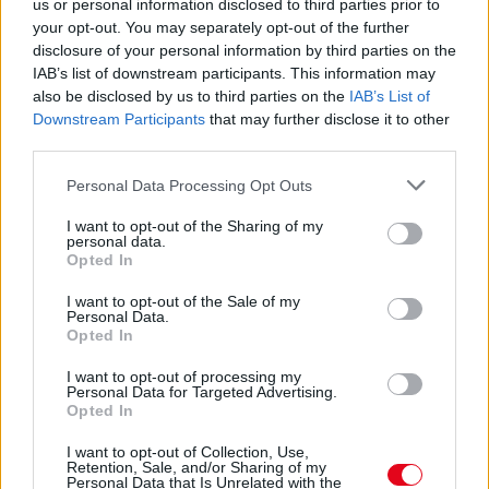
08. 02.
SOKAN ROSSZUL TÁROLJÁK A GYÓGYSZEREIKET –
us or personal information disclosed to third parties prior to
EMIATT CSÖKKENHET A HATÁSUK
your opt-out. You may separately opt-out of the further
Érdemes odafigyelni rá
disclosure of your personal information by third parties on the
IAB’s list of downstream participants. This information may
08. 01.
EGYRE TÖBB FIATALNÁL JELENTKEZIK EZ A
also be disclosed by us to third parties on the
IAB’s List of
VITAMINHIÁNY – ILYEN JELEKRE FIGYELJ
Downstream Participants
that may further disclose it to other
Erre figyelj!
third parties.
07. 31.
NEM A CITROMSAV, AZ ECET VAGY A
Please note that this website/app uses one or more Google
Personal Data Processing Opt Outs
SZÓDABIKARBÓNA A LEGERŐSEBB: EZT HASZNÁLJÁK A
services and may gather and store information including but
SZÁLLODÁKBAN A VÍZKŐ ELLEN
not limited to your visit or usage behaviour. You may click to
I want to opt-out of the Sharing of my
personal data.
Ez a szer tényleg eltünteti a vízkövet
grant or deny consent to Google and its third-party tags to
Opted In
use your data for below specified purposes in below Google
24 ÓRA TOVÁBBI HÍREI
consent section.
I want to opt-out of the Sale of my
Personal Data.
Opted In
hőség
I want to opt-out of processing my
Personal Data for Targeted Advertising.
Opted In
I want to opt-out of Collection, Use,
Retention, Sale, and/or Sharing of my
Personal Data that Is Unrelated with the