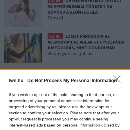
08. 06.
ORVOS FIGYELMEZTET: EZT
AZ APRÓ REGGELI TÜNETET NE
SÖPÖRD A SZŐNYEG ALÁ
Fontos!
08. 05.
EZÉRT PÁRÁSODIK BE
ÁLLANDÓAN AZ ABLAK – EGYSZERŰBB
A MEGOLDÁS, MINT GONDOLNÁD
Villámgyors megoldás
08. 04.
NEM ECETTEL ÉS NEM
SZÓDABIKARBÓNÁVAL: EZZEL LESZ
twn.hu -
Do Not Process My Personal Information
ÚJRA CSILLOGÓ A VÍZKÖVES CSAP
A legjobb trükk
If you wish to opt-out of the sale, sharing to third parties, or
processing of your personal or sensitive information for
targeted advertising by us, please use the below opt-out
08. 03.
HA MINDIG EZT A MONDATOT HASZNÁLOD, AZ
section to confirm your selection. Please note that after your
RENDKÍVÜL MAGAS ÉRZELMI INTELLIGENCIÁRA UTALHAT
opt-out request is processed you may continue seeing
Te szoktad?
interest-based ads based on personal information utilized by