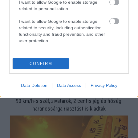
I want to allow Google to enable storage
related to personalization.
Zivatarok és meleg: 4 vármegyére adtak ki riasztást
I want to allow Google to enable storage
related to security, including authentication
functionality and fraud prevention, and other
user protection.
CONFIRM
Data Deletion
Data Access
Privacy Policy
90 km/h-s szél, zivatarok, 2 centis jég és hőség:
narancssárga riasztást is kiadtak