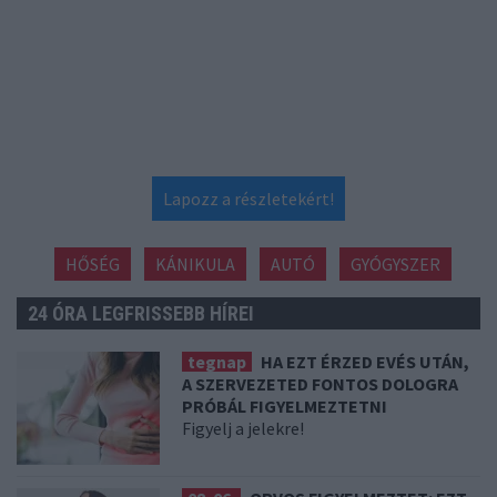
Lapozz a részletekért!
HŐSÉG
KÁNIKULA
AUTÓ
GYÓGYSZER
24 ÓRA LEGFRISSEBB HÍREI
tegnap
HA EZT ÉRZED EVÉS UTÁN,
A SZERVEZETED FONTOS DOLOGRA
PRÓBÁL FIGYELMEZTETNI
Figyelj a jelekre!