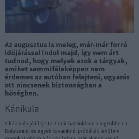
Az augusztus is meleg, már-már forró
időjárással indul majd, így nem árt
tudnod, hogy melyek azok a tárgyak,
amiket semmiféleképpen nem
érdemes az autóban felejteni, ugyanis
ott nincsenek biztonságban a
hőségben.
Kánikula
A kánikula jó ideje tart már hazánkban: a legtöbben a
Balatonnál és egyéb tavainknál próbálják lehűteni
magukat ebben a forróságban, már akinek van rá