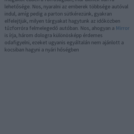
lehetősége. Nos, nyaralni az emberek többsége autóval
indul, amíg pedig a parton sütkérezünk, gyakran
elfelejtjük, milyen tárgyakat hagytunk az időközben
tűzforróra felmelegedő autóban. Nos, ahogyan a
Mirror
is írja, három dologra különösképp érdemes
odafigyelni, ezeket ugyanis egyáltalán nem ajánlott a
kocsiban hagyni a nyári hőségben