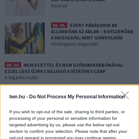
Fontos!
08. 05.
EZÉRT PÁRÁSODIK BE
ÁLLANDÓAN AZ ABLAK – EGYSZERŰBB
A MEGOLDÁS, MINT GONDOLNÁD
Villámgyors megoldás
08. 04.
NEM ECETTEL ÉS NEM SZÓDABIKARBÓNÁVAL:
EZZEL LESZ ÚJRA CSILLOGÓ A VÍZKÖVES CSAP
A legjobb trükk
08. 03.
HA MINDIG EZT A MONDATOT HASZNÁLOD, AZ
RENDKÍVÜL MAGAS ÉRZELMI INTELLIGENCIÁRA UTALHAT
twn.hu -
Do Not Process My Personal Information
Te szoktad?
If you wish to opt-out of the sale, sharing to third parties, or
08. 02.
SOKAN ROSSZUL TÁROLJÁK A GYÓGYSZEREIKET –
processing of your personal or sensitive information for
EMIATT CSÖKKENHET A HATÁSUK
targeted advertising by us, please use the below opt-out
Érdemes odafigyelni rá
section to confirm your selection. Please note that after your
opt-out request is processed you may continue seeing
08. 01.
EGYRE TÖBB FIATALNÁL JELENTKEZIK EZ A