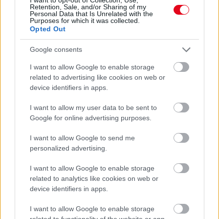
első jelek szinte észrevehetetlenek
Retention, Sale, and/or Sharing of my
Personal Data that Is Unrelated with the
Purposes for which it was collected.
Opted Out
Google consents
I want to allow Google to enable storage
related to advertising like cookies on web or
device identifiers in apps.
I want to allow my user data to be sent to
Google for online advertising purposes.
I want to allow Google to send me
Ha ezt érzed evés után, a szervezeted fontos dologra
personalized advertising.
próbál figyelmeztetni
I want to allow Google to enable storage
related to analytics like cookies on web or
device identifiers in apps.
I want to allow Google to enable storage
related to functionality of the website or app.