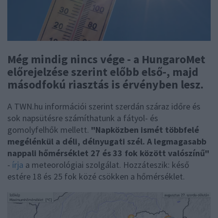
Még mindig nincs vége - a HungaroMet
előrejelzése szerint előbb első-, majd
másodfokú riasztás is érvényben lesz.
A TWN.hu információi szerint szerdán száraz időre és
sok napsütésre számíthatunk a fátyol- és
gomolyfelhők mellett.
"Napközben ismét többfelé
megélénkül a déli, délnyugati szél. A legmagasabb
nappali hőmérséklet 27 és 33 fok között valószínű"
-
írja
a meteorológiai szolgálat. Hozzáteszik: késő
estére 18 és 25 fok közé csökken a hőmérséklet.