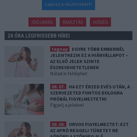
Lapozz a részletekért!
IDŐJÁRÁS
RIASZTÁS
HŐSÉG
24 ÓRA LEGFRISSEBB HÍREI
tegnap
EGYRE TÖBB EMBERNÉL
JELENTKEZIK EZ A HIÁNYÁLLAPOT –
AZ ELSŐ JELEK SZINTE
ÉSZREVEHETETLENEK
Nálad is felléphet
08. 07.
HA EZT ÉRZED EVÉS UTÁN, A
SZERVEZETED FONTOS DOLOGRA
PRÓBÁL FIGYELMEZTETNI
Figyelj a jelekre!
08. 06.
ORVOS FIGYELMEZTET: EZT
AZ APRÓ REGGELI TÜNETET NE
SÖPÖRD A SZŐNYEG ALÁ