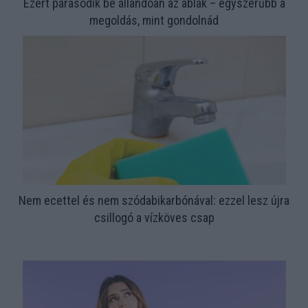
Ezért párásodik be állandóan az ablak – egyszerűbb a
megoldás, mint gondolnád
Nem ecettel és nem szódabikarbónával: ezzel lesz újra
csillogó a vízköves csap