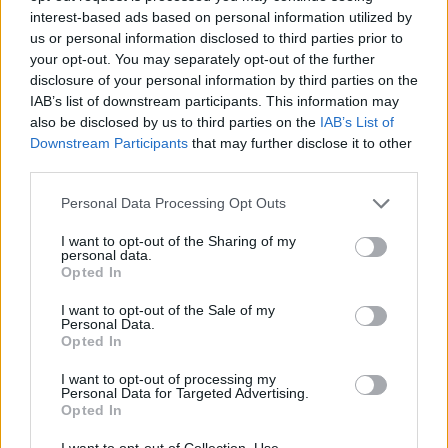
VITAMINHIÁNY – ILYEN JELEKRE FIGYELJ
interest-based ads based on personal information utilized by
Erre figyelj!
us or personal information disclosed to third parties prior to
your opt-out. You may separately opt-out of the further
disclosure of your personal information by third parties on the
24 ÓRA TOVÁBBI HÍREI
IAB’s list of downstream participants. This information may
also be disclosed by us to third parties on the
IAB’s List of
24 óra
Downstream Participants
that may further disclose it to other
third parties.
Please note that this website/app uses one or more Google
Personal Data Processing Opt Outs
services and may gather and store information including but
not limited to your visit or usage behaviour. You may click to
I want to opt-out of the Sharing of my
personal data.
grant or deny consent to Google and its third-party tags to
Opted In
use your data for below specified purposes in below Google
consent section.
I want to opt-out of the Sale of my
Personal Data.
Opted In
I want to opt-out of processing my
Personal Data for Targeted Advertising.
Opted In
Egyre több embernél jelentkezik ez a hiányállapot – az
I want to opt-out of Collection, Use,