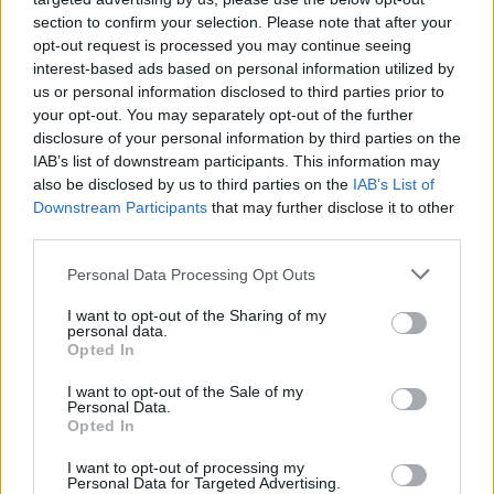
A MEGOLDÁS, MINT GONDOLNÁD
section to confirm your selection. Please note that after your
Villámgyors megoldás
opt-out request is processed you may continue seeing
interest-based ads based on personal information utilized by
us or personal information disclosed to third parties prior to
08. 04.
NEM ECETTEL ÉS NEM SZÓDABIKARBÓNÁVAL:
your opt-out. You may separately opt-out of the further
EZZEL LESZ ÚJRA CSILLOGÓ A VÍZKÖVES CSAP
disclosure of your personal information by third parties on the
A legjobb trükk
IAB’s list of downstream participants. This information may
also be disclosed by us to third parties on the
IAB’s List of
08. 03.
HA MINDIG EZT A MONDATOT HASZNÁLOD, AZ
Downstream Participants
that may further disclose it to other
RENDKÍVÜL MAGAS ÉRZELMI INTELLIGENCIÁRA UTALHAT
third parties.
Te szoktad?
Please note that this website/app uses one or more Google
Personal Data Processing Opt Outs
08. 02.
SOKAN ROSSZUL TÁROLJÁK A GYÓGYSZEREIKET –
services and may gather and store information including but
EMIATT CSÖKKENHET A HATÁSUK
not limited to your visit or usage behaviour. You may click to
I want to opt-out of the Sharing of my
Érdemes odafigyelni rá
personal data.
grant or deny consent to Google and its third-party tags to
Opted In
use your data for below specified purposes in below Google
08. 01.
EGYRE TÖBB FIATALNÁL JELENTKEZIK EZ A
consent section.
I want to opt-out of the Sale of my
VITAMINHIÁNY – ILYEN JELEKRE FIGYELJ
Personal Data.
Erre figyelj!
Opted In
I want to opt-out of processing my
24 ÓRA TOVÁBBI HÍREI
Personal Data for Targeted Advertising.