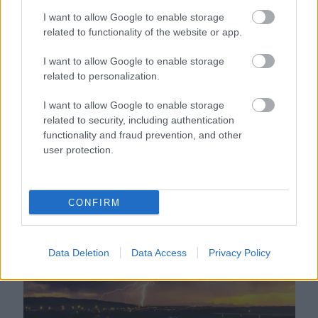
I want to allow Google to enable storage
related to functionality of the website or app.
I want to allow Google to enable storage
related to personalization.
I want to allow Google to enable storage
related to security, including authentication
Zivatarok és meleg: 4 vármegyére adtak ki riasztást
functionality and fraud prevention, and other
user protection.
CONFIRM
Data Deletion
Data Access
Privacy Policy