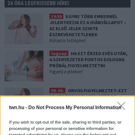
24 ÓRA LEGFRISSEBB HÍREI
19:30
EGYRE TÖBB EMBERNÉL
JELENTKEZIK EZ A HIÁNYÁLLAPOT –
AZ ELSŐ JELEK SZINTE
ÉSZREVEHETETLENEK
Nálad is felléphet
tegnap
HA EZT ÉRZED EVÉS UTÁN,
A SZERVEZETED FONTOS DOLOGRA
PRÓBÁL FIGYELMEZTETNI
Figyelj a jelekre!
08. 06.
ORVOS FIGYELMEZTET: EZT
AZ APRÓ REGGELI TÜNETET NE
SÖPÖRD A SZŐNYEG ALÁ
twn.hu -
Do Not Process My Personal Information
Fontos!
If you wish to opt-out of the sale, sharing to third parties, or
08. 05.
EZÉRT PÁRÁSODIK BE
processing of your personal or sensitive information for
ÁLLANDÓAN AZ ABLAK – EGYSZERŰBB
targeted advertising by us, please use the below opt-out