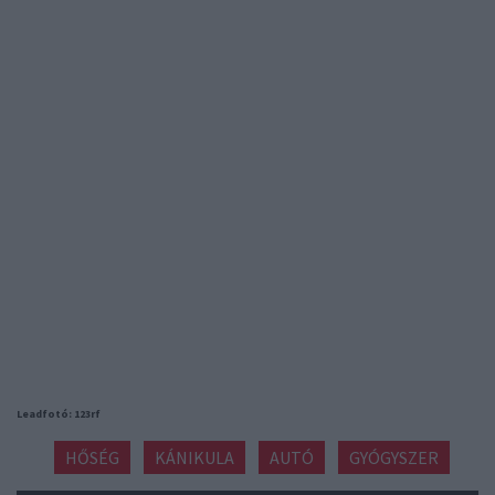
Leadfotó: 123rf
HŐSÉG
KÁNIKULA
AUTÓ
GYÓGYSZER