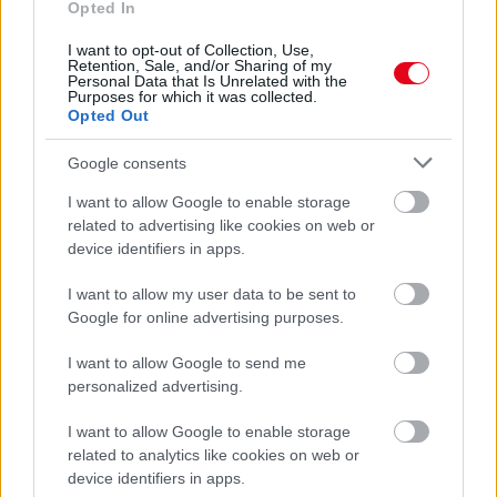
Opted In
hőség
I want to opt-out of Collection, Use,
Retention, Sale, and/or Sharing of my
Personal Data that Is Unrelated with the
Purposes for which it was collected.
Opted Out
Google consents
I want to allow Google to enable storage
related to advertising like cookies on web or
device identifiers in apps.
I want to allow my user data to be sent to
Google for online advertising purposes.
I want to allow Google to send me
Tilos így használni a klímát 35 fok felett: óriási hibát
personalized advertising.
követsz el, ha mégis így teszel
I want to allow Google to enable storage
related to analytics like cookies on web or
device identifiers in apps.