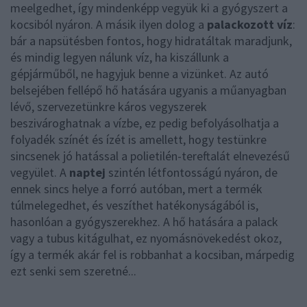
meelgedhet, így mindenképp vegyük ki a gyógyszert a
kocsiból nyáron. A másik ilyen dolog a
palackozott víz
:
bár a napsütésben fontos, hogy hidratáltak maradjunk,
és mindig legyen nálunk víz, ha kiszállunk a
gépjárműből, ne hagyjuk benne a vizünket. Az autó
belsejében fellépő hő hatására ugyanis a műanyagban
lévő, szervezetünkre káros vegyszerek
beszivároghatnak a vízbe, ez pedig befolyásolhatja a
folyadék színét és ízét is amellett, hogy testünkre
sincsenek jó hatással a polietilén-tereftalát elnevezésű
vegyület. A
naptej
szintén létfontosságú nyáron, de
ennek sincs helye a forró autóban, mert a termék
túlmelegedhet, és veszíthet hatékonyságából is,
hasonlóan a gyógyszerekhez. A hő hatására a palack
vagy a tubus kitágulhat, ez nyomásnövekedést okoz,
így a termék akár fel is robbanhat a kocsiban, márpedig
ezt senki sem szeretné...