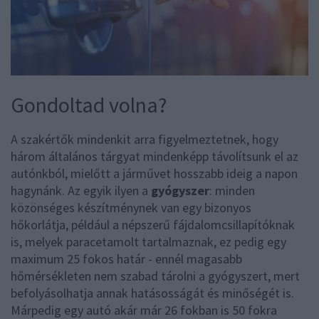
Gondoltad volna?
A szakértők mindenkit arra figyelmeztetnek, hogy
három általános tárgyat mindenképp távolítsunk el az
autónkból, mielőtt a járművet hosszabb ideig a napon
hagynánk. Az egyik ilyen a
gyógyszer
: minden
közönséges készítménynek van egy bizonyos
hőkorlátja, például a népszerű fájdalomcsillapítóknak
is, melyek paracetamolt tartalmaznak, ez pedig egy
maximum 25 fokos határ - ennél magasabb
hőmérsékleten nem szabad tárolni a gyógyszert, mert
befolyásolhatja annak hatásosságát és minőségét is.
Márpedig egy autó akár már 26 fokban is 50 fokra