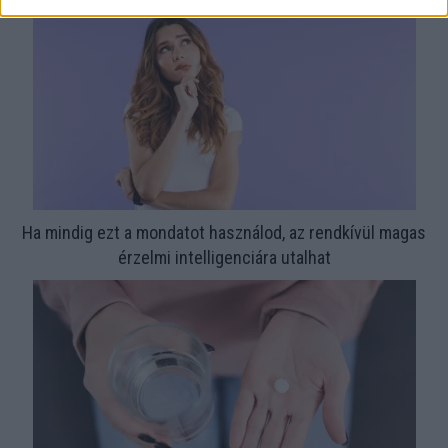
Ha mindig ezt a mondatot használod, az rendkívül magas
érzelmi intelligenciára utalhat