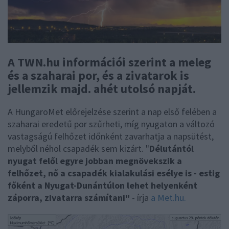
A TWN.hu információi szerint a meleg
és a szaharai por, és a zivatarok is
jellemzik majd. ahét utolsó napját.
A HungaroMet előrejelzése szerint a nap első felében a
szaharai eredetű por szűrheti, míg nyugaton a változó
vastagságú felhőzet időnként zavarhatja a napsütést,
melyből néhol csapadék sem kizárt. "
Délutántól
nyugat felől egyre jobban megnövekszik a
felhőzet, nő a csapadék kialakulási esélye is - estig
főként a Nyugat-Dunántúlon lehet helyenként
záporra, zivatarra számítani"
- írja
a Met.hu.