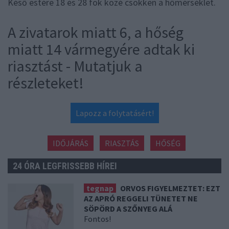
Késő estére 18 és 28 fok közé csökken a hőmérséklet.
A zivatarok miatt 6, a hőség
miatt 14 vármegyére adtak ki
riasztást - Mutatjuk a
részleteket!
Lapozz a folytatásért!
IDŐJÁRÁS
RIASZTÁS
HŐSÉG
24 ÓRA LEGFRISSEBB HÍREI
tegnap
ORVOS FIGYELMEZTET: EZT
AZ APRÓ REGGELI TÜNETET NE
SÖPÖRD A SZŐNYEG ALÁ
Fontos!