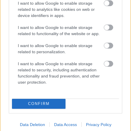
I want to allow Google to enable storage
related to analytics like cookies on web or
device identifiers in apps.
Ezért párásodik be állandóan az ablak – egyszerűbb a
I want to allow Google to enable storage
megoldás, mint gondolnád
related to functionality of the website or app.
I want to allow Google to enable storage
related to personalization.
I want to allow Google to enable storage
related to security, including authentication
functionality and fraud prevention, and other
user protection.
CONFIRM
Nem ecettel és nem szódabikarbónával: ezzel lesz újra
csillogó a vízköves csap
Data Deletion
Data Access
Privacy Policy