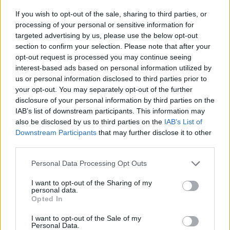
Érdemes odafigyelni rá
If you wish to opt-out of the sale, sharing to third parties, or
08. 01.
EGYRE TÖBB FIATALNÁL JELENTKEZIK EZ A
processing of your personal or sensitive information for
VITAMINHIÁNY – ILYEN JELEKRE FIGYELJ
targeted advertising by us, please use the below opt-out
Erre figyelj!
section to confirm your selection. Please note that after your
opt-out request is processed you may continue seeing
07. 31.
NEM A CITROMSAV, AZ ECET VAGY A
interest-based ads based on personal information utilized by
SZÓDABIKARBÓNA A LEGERŐSEBB: EZT HASZNÁLJÁK A
us or personal information disclosed to third parties prior to
SZÁLLODÁKBAN A VÍZKŐ ELLEN
your opt-out. You may separately opt-out of the further
Ez a szer tényleg eltünteti a vízkövet
disclosure of your personal information by third parties on the
IAB’s list of downstream participants. This information may
07. 31.
HAGYD A SÓT: EGY CSIPET EBBŐL A FŐZŐVÍZBE,
also be disclosed by us to third parties on the
IAB’s List of
ÉS SOKKAL FINOMABB LESZ A FŐTT KRUMPLI
Downstream Participants
that may further disclose it to other
Titkos hozzávaló
third parties.
24 ÓRA TOVÁBBI HÍREI
Please note that this website/app uses one or more Google
Personal Data Processing Opt Outs
services and may gather and store information including but
not limited to your visit or usage behaviour. You may click to
I want to opt-out of the Sharing of my
24 óra
personal data.
grant or deny consent to Google and its third-party tags to
Opted In
use your data for below specified purposes in below Google
consent section.
I want to opt-out of the Sale of my
Personal Data.