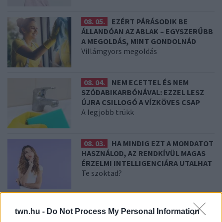
08. 05.
EZÉRT PÁRÁSODIK BE
ÁLLANDÓAN AZ ABLAK – EGYSZERŰBB
A MEGOLDÁS, MINT GONDOLNÁD
Villámgyors megoldás
08. 04.
NEM ECETTEL ÉS NEM
SZÓDABIKARBÓNÁVAL: EZZEL LESZ
ÚJRA CSILLOGÓ A VÍZKÖVES CSAP
A legjobb trükk
08. 03.
HA MINDIG EZT A MONDATOT
HASZNÁLOD, AZ RENDKÍVÜL MAGAS
ÉRZELMI INTELLIGENCIÁRA UTALHAT
Te szoktad?
08. 02.
SOKAN ROSSZUL TÁROLJÁK A GYÓGYSZEREIKET –
twn.hu -
Do Not Process My Personal Information
EMIATT CSÖKKENHET A HATÁSUK