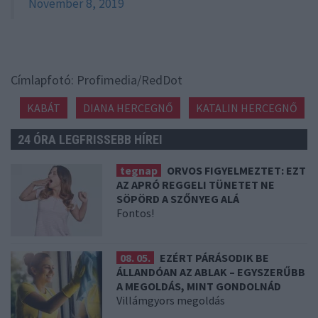
November 8, 2019
Címlapfotó: Profimedia/RedDot
KABÁT
DIANA HERCEGNŐ
KATALIN HERCEGNŐ
24 ÓRA LEGFRISSEBB HÍREI
tegnap
ORVOS FIGYELMEZTET: EZT
AZ APRÓ REGGELI TÜNETET NE
SÖPÖRD A SZŐNYEG ALÁ
Fontos!
08. 05.
EZÉRT PÁRÁSODIK BE
ÁLLANDÓAN AZ ABLAK – EGYSZERŰBB
A MEGOLDÁS, MINT GONDOLNÁD
Villámgyors megoldás