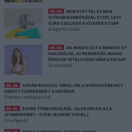
08. 04.
NEM ECETTEL ÉS NEM
SZÓDABIKARBÓNÁVAL: EZZEL LESZ
ÚJRA CSILLOGÓ A VÍZKÖVES CSAP
A legjobb trükk
08. 03.
HA MINDIG EZT A MONDATOT
HASZNÁLOD, AZ RENDKÍVÜL MAGAS
ÉRZELMI INTELLIGENCIÁRA UTALHAT
Te szoktad?
08. 02.
SOKAN ROSSZUL TÁROLJÁK A GYÓGYSZEREIKET –
EMIATT CSÖKKENHET A HATÁSUK
Érdemes odafigyelni rá
08. 01.
EGYRE TÖBB FIATALNÁL JELENTKEZIK EZ A
VITAMINHIÁNY – ILYEN JELEKRE FIGYELJ
Erre figyelj!
07. 31.
NEM A CITROMSAV, AZ ECET VAGY A