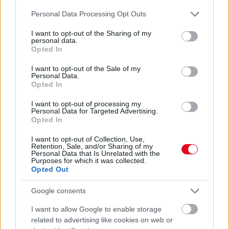
Please note that this website/app uses one or more Google
Personal Data Processing Opt Outs
services and may gather and store information including but
not limited to your visit or usage behaviour. You may click to
I want to opt-out of the Sharing of my
personal data.
grant or deny consent to Google and its third-party tags to
Orvos figyelmeztet: ezt az apró reggeli tünetet ne
Opted In
use your data for below specified purposes in below Google
söpörd a szőnyeg alá
consent section.
I want to opt-out of the Sale of my
Personal Data.
Opted In
I want to opt-out of processing my
Personal Data for Targeted Advertising.
Opted In
I want to opt-out of Collection, Use,
Retention, Sale, and/or Sharing of my
Personal Data that Is Unrelated with the
Purposes for which it was collected.
Opted Out
Google consents
Ezért párásodik be állandóan az ablak – egyszerűbb a
I want to allow Google to enable storage
megoldás, mint gondolnád
related to advertising like cookies on web or