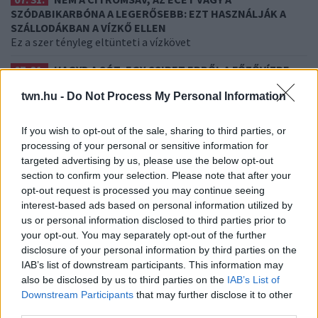
SZÓDABIKARBÓNA A LEGERŐSEBB: EZT HASZNÁLJÁK A
SZÁLLODÁKBAN A VÍZKŐ ELLEN
Ez a szer tényleg eltünteti a vízkövet
07. 31.
HAGYD A SÓT: EGY CSIPET EBBŐL A FŐZŐVÍZBE,
ÉS SOKKAL FINOMABB LESZ A FŐTT KRUMPLI
twn.hu -
Do Not Process My Personal Information
Titkos hozzávaló
If you wish to opt-out of the sale, sharing to third parties, or
24 ÓRA TOVÁBBI HÍREI
processing of your personal or sensitive information for
targeted advertising by us, please use the below opt-out
24 óra
section to confirm your selection. Please note that after your
opt-out request is processed you may continue seeing
interest-based ads based on personal information utilized by
us or personal information disclosed to third parties prior to
your opt-out. You may separately opt-out of the further
disclosure of your personal information by third parties on the
IAB’s list of downstream participants. This information may
also be disclosed by us to third parties on the
IAB’s List of
Downstream Participants
that may further disclose it to other
third parties.