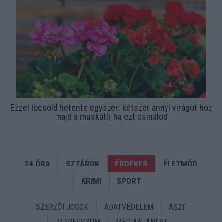
Ezzel locsold hetente egyszer: kétszer annyi virágot hoz
majd a muskátli, ha ezt csinálod
24 ÓRA
SZTÁROK
ÉRDEKES
ÉLETMÓD
KRIMI
SPORT
SZERZŐI JOGOK
ADATVÉDELEM
ÁSZF
IMPRESSZUM
MÉDIAAJÁNLAT