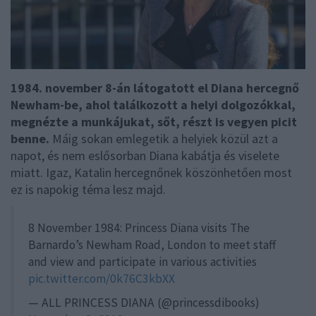
1984. november 8-án látogatott el Diana hercegnő
Newham-be, ahol találkozott a helyi dolgozókkal,
megnézte a munkájukat, sőt, részt is vegyen picit
benne.
Máig sokan emlegetik a helyiek közül azt a
napot, és nem eslősorban Diana kabátja és viselete
miatt. Igaz, Katalin hercegnőnek köszönhetően most
ez is napokig téma lesz majd.
8 November 1984: Princess Diana visits The
Barnardo’s Newham Road, London to meet staff
and view and participate in various activities
pic.twitter.com/0k76C3kbXX
— ALL PRINCESS DIANA (@princessdibooks)