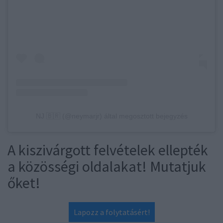
NJ 🇧🇷 (@neymarjr) által megosztott bejegyzés
A kiszivárgott felvételek ellepték
a közösségi oldalakat! Mutatjuk
őket!
Lapozz a folytatásért!