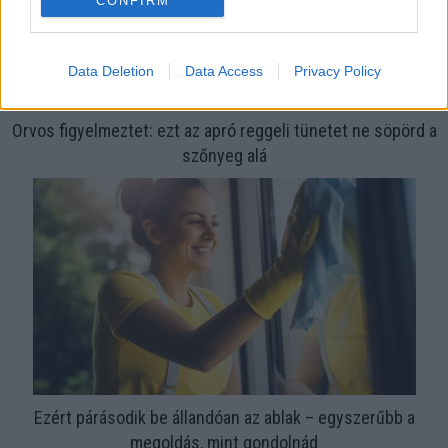
CONFIRM
Data Deletion
Data Access
Privacy Policy
Orvos figyelmeztet: ezt az apró reggeli tünetet ne söpörd a
szőnyeg alá
Ezért párásodik be állandóan az ablak – egyszerűbb a
megoldás, mint gondolnád