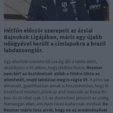
Hétfőn először szerepelt az ázsiai
Bajnokok Ligájában, máris egy újabb
nőügyével került a címlapokra a brazil
labdazsonglőr.
Egy ellenfele szerinte túl sokáig állt a labda előtt,
akadályozv a őt abban, hogy játékba hozza,
Neymar
nem bírt az ösztöneivel: előbb a földre lökte az
ellenfelét, majd labdával meg is rúgta őt.
A piros lap
elmaradt, gyaníthatóan annak is köszönhetően, hogy ki
követte el mindezt, pláne az első meccsén az Ázsiai BL-
ben. Az Al-Hilal csak 1:1-es döntetlent játszott az üzbég
Namangan ellen, ami ilyen téren kudarcnak minősül.
De
Neymar máris tesz arról, hogy ne az eredményével