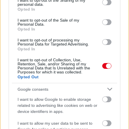
not limited to your visit or usage behaviour. You may click to
I want to opt-out of the Sharing of my
Erre figyelj!
personal data.
grant or deny consent to Google and its third-party tags to
Opted In
use your data for below specified purposes in below Google
24 ÓRA TOVÁBBI HÍREI
consent section.
I want to opt-out of the Sale of my
Personal Data.
24 óra
Opted In
I want to opt-out of processing my
Personal Data for Targeted Advertising.
Opted In
I want to opt-out of Collection, Use,
Retention, Sale, and/or Sharing of my
Personal Data that Is Unrelated with the
Purposes for which it was collected.
Opted Out
Google consents
I want to allow Google to enable storage
related to advertising like cookies on web or
device identifiers in apps.
Egyre több embernél jelentkezik ez a hiányállapot – az
első jelek szinte észrevehetetlenek
I want to allow my user data to be sent to