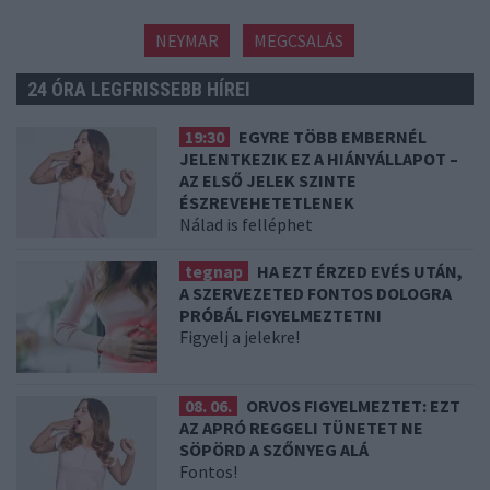
NEYMAR
MEGCSALÁS
24 ÓRA LEGFRISSEBB HÍREI
19:30
EGYRE TÖBB EMBERNÉL
JELENTKEZIK EZ A HIÁNYÁLLAPOT –
AZ ELSŐ JELEK SZINTE
ÉSZREVEHETETLENEK
Nálad is felléphet
tegnap
HA EZT ÉRZED EVÉS UTÁN,
A SZERVEZETED FONTOS DOLOGRA
PRÓBÁL FIGYELMEZTETNI
Figyelj a jelekre!
08. 06.
ORVOS FIGYELMEZTET: EZT
AZ APRÓ REGGELI TÜNETET NE
SÖPÖRD A SZŐNYEG ALÁ
Fontos!