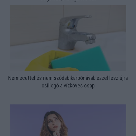
Nem ecettel és nem szódabikarbónával: ezzel lesz újra
csillogó a vízköves csap