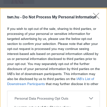
08. 05.
EZÉRT PÁRÁSODIK BE
ÁLLANDÓAN AZ ABLAK – EGYSZERŰBB
twn.hu -
Do Not Process My Personal Information
A MEGOLDÁS, MINT GONDOLNÁD
Villámgyors megoldás
If you wish to opt-out of the sale, sharing to third parties, or
processing of your personal or sensitive information for
targeted advertising by us, please use the below opt-out
08. 04.
NEM ECETTEL ÉS NEM SZÓDABIKARBÓNÁVAL:
section to confirm your selection. Please note that after your
EZZEL LESZ ÚJRA CSILLOGÓ A VÍZKÖVES CSAP
opt-out request is processed you may continue seeing
A legjobb trükk
interest-based ads based on personal information utilized by
us or personal information disclosed to third parties prior to
08. 03.
HA MINDIG EZT A MONDATOT HASZNÁLOD, AZ
your opt-out. You may separately opt-out of the further
RENDKÍVÜL MAGAS ÉRZELMI INTELLIGENCIÁRA UTALHAT
disclosure of your personal information by third parties on the
Te szoktad?
IAB’s list of downstream participants. This information may
also be disclosed by us to third parties on the
IAB’s List of
08. 02.
SOKAN ROSSZUL TÁROLJÁK A GYÓGYSZEREIKET –
EMIATT CSÖKKENHET A HATÁSUK
Downstream Participants
that may further disclose it to other
Érdemes odafigyelni rá
third parties.
Please note that this website/app uses one or more Google
08. 01.
EGYRE TÖBB FIATALNÁL JELENTKEZIK EZ A
Personal Data Processing Opt Outs
services and may gather and store information including but
VITAMINHIÁNY – ILYEN JELEKRE FIGYELJ