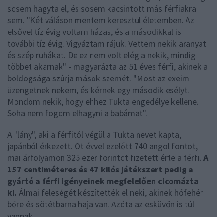
sosem hagyta el, és sosem kacsintott más férfiakra
sem. "Két váláson mentem keresztül életemben. Az
elsővel tíz évig voltam házas, és a másodikkal is
további tíz évig. Vigyáztam rájuk. Vettem nekik aranyat
és szép ruhákat. De ez nem volt elég a nekik, mindig
többet akarnak" - magyarázta az 51 éves férfi, akinek a
boldogsága szúrja mások szemét. "Most az exeim
üzengetnek nekem, és kérnek egy második esélyt.
Mondom nekik, hogy ehhez Tukta engedélye kellene.
Soha nem fogom elhagyni a babámat".
A "lány", aki a férfitól végül a Tukta nevet kapta,
japánból érkezett. Öt évvel ezelőtt 740 angol fontot,
mai árfolyamon 325 ezer forintot fizetett érte a férfi.
A
157 centiméteres és 47 kilós játékszert pedig a
gyártó a férfi igényeinek megfelelően cicomázta
ki.
Álmai feleségét készítették el neki, akinek hófehér
bőre és sötétbarna haja van. Azóta az esküvőn is túl
vannak.