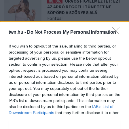
08. 06.
ORVOS FIGYELMEZTET: EZT
AZ APRÓ REGGELI TÜNETET NE
SÖPÖRD A SZŐNYEG ALÁ
Fontos!
twn.hu -
Do Not Process My Personal Information
08. 05.
EZÉRT PÁRÁSODIK BE
ÁLLANDÓAN AZ ABLAK – EGYSZERŰBB
If you wish to opt-out of the sale, sharing to third parties, or
A MEGOLDÁS, MINT GONDOLNÁD
processing of your personal or sensitive information for
Villámgyors megoldás
targeted advertising by us, please use the below opt-out
section to confirm your selection. Please note that after your
opt-out request is processed you may continue seeing
08. 04.
NEM ECETTEL ÉS NEM SZÓDABIKARBÓNÁVAL:
interest-based ads based on personal information utilized by
EZZEL LESZ ÚJRA CSILLOGÓ A VÍZKÖVES CSAP
us or personal information disclosed to third parties prior to
A legjobb trükk
your opt-out. You may separately opt-out of the further
disclosure of your personal information by third parties on the
08. 03.
HA MINDIG EZT A MONDATOT HASZNÁLOD, AZ
IAB’s list of downstream participants. This information may
RENDKÍVÜL MAGAS ÉRZELMI INTELLIGENCIÁRA UTALHAT
also be disclosed by us to third parties on the
IAB’s List of
Te szoktad?
Downstream Participants
that may further disclose it to other
08. 02.
SOKAN ROSSZUL TÁROLJÁK A GYÓGYSZEREIKET –
third parties.
EMIATT CSÖKKENHET A HATÁSUK
Please note that this website/app uses one or more Google