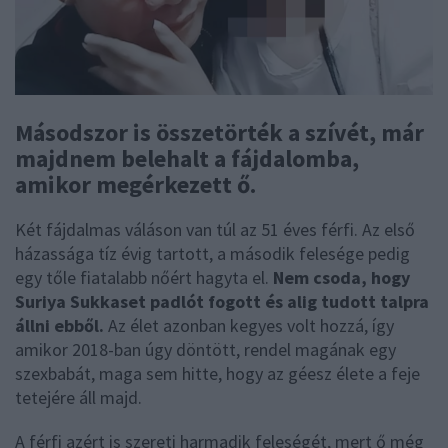
Másodszor is összetörték a szívét, már
majdnem belehalt a fájdalomba,
amikor megérkezett ő.
Két fájdalmas váláson van túl az 51 éves férfi. Az első
házassága tíz évig tartott, a második felesége pedig
egy tőle fiatalabb nőért hagyta el.
Nem csoda, hogy
Suriya Sukkaset padlót fogott és alig tudott talpra
állni ebből.
Az élet azonban kegyes volt hozzá, így
amikor 2018-ban úgy döntött, rendel magának egy
szexbabát, maga sem hitte, hogy az géesz élete a feje
tetejére áll majd.
A férfi azért is szereti harmadik feleségét, mert ő még