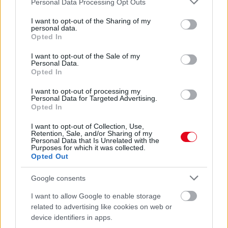
Érdemes odafigyelni rá
Personal Data Processing Opt Outs
services and may gather and store information including but
08. 01.
EGYRE TÖBB FIATALNÁL JELENTKEZIK EZ A
not limited to your visit or usage behaviour. You may click to
I want to opt-out of the Sharing of my
personal data.
VITAMINHIÁNY – ILYEN JELEKRE FIGYELJ
grant or deny consent to Google and its third-party tags to
Opted In
Erre figyelj!
use your data for below specified purposes in below Google
consent section.
I want to opt-out of the Sale of my
Personal Data.
24 ÓRA TOVÁBBI HÍREI
Opted In
24 óra
I want to opt-out of processing my
Personal Data for Targeted Advertising.
Opted In
I want to opt-out of Collection, Use,
Retention, Sale, and/or Sharing of my
Personal Data that Is Unrelated with the
Purposes for which it was collected.
Opted Out
Google consents
I want to allow Google to enable storage
related to advertising like cookies on web or
device identifiers in apps.