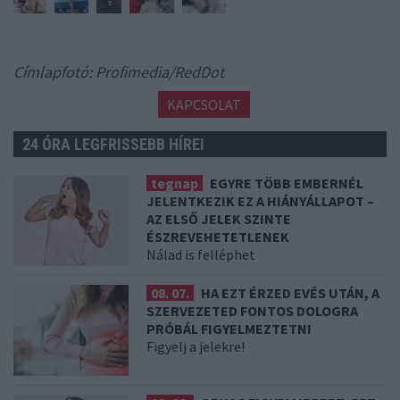
Címlapfotó: Profimedia/RedDot
KAPCSOLAT
24 ÓRA LEGFRISSEBB HÍREI
tegnap
EGYRE TÖBB EMBERNÉL
JELENTKEZIK EZ A HIÁNYÁLLAPOT –
AZ ELSŐ JELEK SZINTE
ÉSZREVEHETETLENEK
Nálad is felléphet
08. 07.
HA EZT ÉRZED EVÉS UTÁN, A
SZERVEZETED FONTOS DOLOGRA
PRÓBÁL FIGYELMEZTETNI
Figyelj a jelekre!