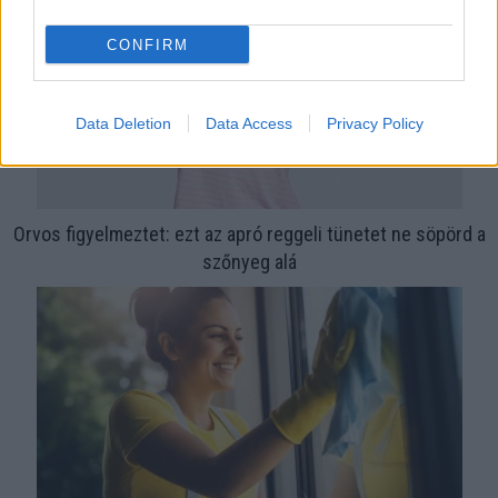
CONFIRM
Data Deletion
Data Access
Privacy Policy
Orvos figyelmeztet: ezt az apró reggeli tünetet ne söpörd a
szőnyeg alá