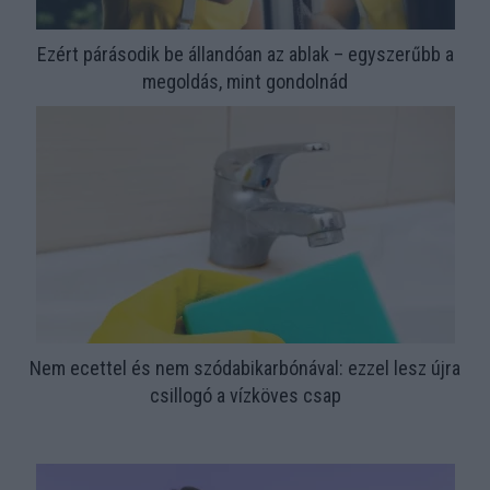
Ezért párásodik be állandóan az ablak – egyszerűbb a
megoldás, mint gondolnád
Nem ecettel és nem szódabikarbónával: ezzel lesz újra
csillogó a vízköves csap