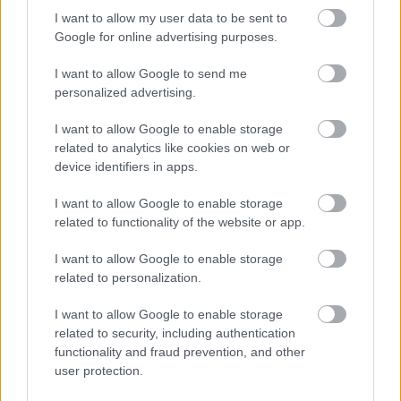
I want to allow my user data to be sent to
Egyre több embernél jelentkezik ez a hiányállapot – az
Google for online advertising purposes.
első jelek szinte észrevehetetlenek
I want to allow Google to send me
personalized advertising.
I want to allow Google to enable storage
related to analytics like cookies on web or
device identifiers in apps.
I want to allow Google to enable storage
related to functionality of the website or app.
I want to allow Google to enable storage
related to personalization.
Ha ezt érzed evés után, a szervezeted fontos dologra
I want to allow Google to enable storage
próbál figyelmeztetni
related to security, including authentication
functionality and fraud prevention, and other
user protection.