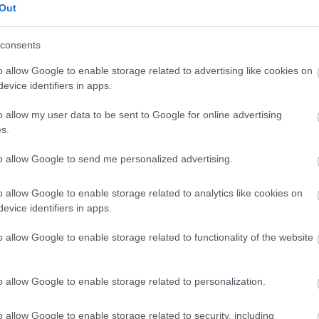
Out
consents
o allow Google to enable storage related to advertising like cookies on
evice identifiers in apps.
o allow my user data to be sent to Google for online advertising
s.
to allow Google to send me personalized advertising.
 a szörnyű balesetről. "
A rendelkezésre álló
o allow Google to enable storage related to analytics like cookies on
mmal szemben - Szeged irányába - közlekedett az
evice identifiers in apps.
án,
amikor a 23.200-as méterszelvénynél
lyautóval 2019. szeptember 6-án 1 óra 45 perckor.
o allow Google to enable storage related to functionality of the website
zínen három ember életét vesztette, további
.
o allow Google to enable storage related to personalization.
o allow Google to enable storage related to security, including