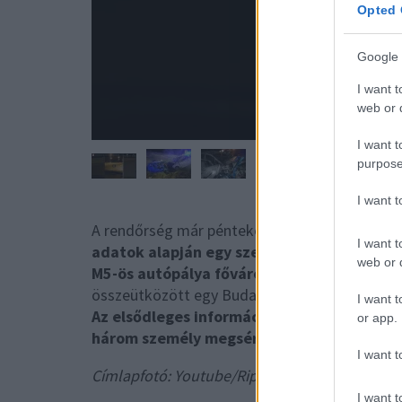
Opted 
Google 
I want t
web or d
I want t
purpose
I want 
A rendőrség már pénteken közleményt adott ki
I want t
adatok alapján egy személyautó a forgalo
web or d
M5-ös autópálya főváros felé vezető oldal
összeütközött egy Budapest felé haladó szemé
I want t
Az elsődleges információk szerint a helys
or app.
három személy megsérült.
" - írta a
police.hu
I want t
Címlapfotó: Youtube/Ripost
I want t