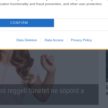
ÓPÁLYA
ÖNGYILKOSSÁG
cation functionality and fraud prevention, and other user protection.
CONFIRM
Data Deletion
Data Access
Privacy Policy
E
ró reggeli tünetet ne söpörd a
e