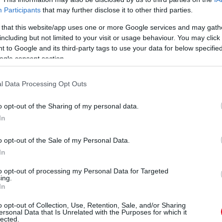
 videóra is vettem”
– mondta a videót készítő
Participants
that may further disclose it to other third parties.
 that this website/app uses one or more Google services and may gath
including but not limited to your visit or usage behaviour. You may click 
eit a galériánkban találod!
 to Google and its third-party tags to use your data for below specifi
ogle consent section.
l Data Processing Opt Outs
o opt-out of the Sharing of my personal data.
In
tó videó és a baleset
o opt-out of the Sale of my Personal Data.
épei!
In
to opt-out of processing my Personal Data for Targeted
ing.
In
o opt-out of Collection, Use, Retention, Sale, and/or Sharing
ersonal Data that Is Unrelated with the Purposes for which it
lected.