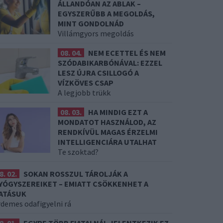
ÁLLANDÓAN AZ ABLAK –
EGYSZERŰBB A MEGOLDÁS,
MINT GONDOLNÁD
Villámgyors megoldás
08. 04.
NEM ECETTEL ÉS NEM
SZÓDABIKARBÓNÁVAL: EZZEL
LESZ ÚJRA CSILLOGÓ A
VÍZKÖVES CSAP
A legjobb trükk
08. 03.
HA MINDIG EZT A
MONDATOT HASZNÁLOD, AZ
RENDKÍVÜL MAGAS ÉRZELMI
INTELLIGENCIÁRA UTALHAT
Te szoktad?
8. 02.
SOKAN ROSSZUL TÁROLJÁK A
YÓGYSZEREIKET – EMIATT CSÖKKENHET A
ATÁSUK
rdemes odafigyelni rá