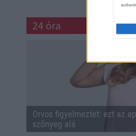
BALESET
AUT
authenti
24 óra
Orvos figyelmeztet: ezt az ap
szőnyeg alá