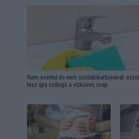
Nem ecettel és nem szódabikarbónával: ezze
lesz újra csillogó a vízköves csap