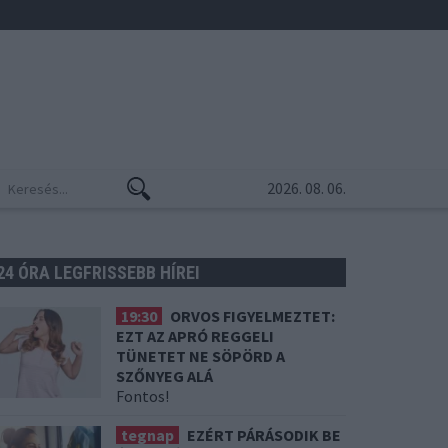
2026. 08. 06.
24 ÓRA LEGFRISSEBB HÍREI
19:30
ORVOS FIGYELMEZTET:
EZT AZ APRÓ REGGELI
TÜNETET NE SÖPÖRD A
SZŐNYEG ALÁ
Fontos!
tegnap
EZÉRT PÁRÁSODIK BE