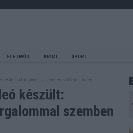
ÉLETMÓD
KRIMI
SPORT
Keresés
ilkos lett a forgalommal szemben hajtó nő! - Videó
eó készült:
orgalommal szemben