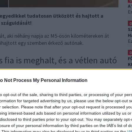
0
A
Er
egyedikkel tudatosan ütközött és hajtott a
a száguldását!
0
S
H
kát, aki néhány napja az M5-ösön kilométereken át
Ez
ihajtott egy szemben érkező autónak.
0
 fia is meghalt, és a vétlen autó
F
K
T
o Not Process My Personal Information
denki dudált, villogott neki, de csak ment tovább… Az
iba frontálisan belecsapódott szemből" - írja a Ripost
to opt-out of the sale, sharing to third parties, or processing of your per
autópályán, amikor a legnagyobb meglepetésünkre
a
formation for targeted advertising by us, please use the below opt-out s
y egy irányban haladt velünk, ám a szemközti
r selection. Please note that after your opt-out request is processed y
ettük észre, majd lassítottunk, és
eing interest-based ads based on personal information utilized by us or
 a vezetőt.
De nehéz bármit is tenni a sötétben, ha
disclosed to third parties prior to your opt-out. You may separately opt-
losure of your personal information by third parties on the IAB’s list of
gkorlát van közöttetek… A férjem vezetett, én hívtam
. This information may also be disclosed by us to third parties on the
IA