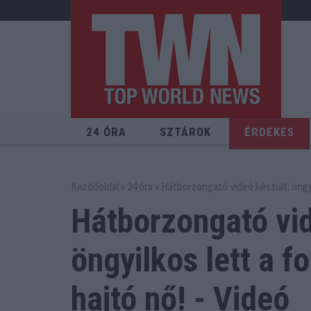
24 ÓRA
SZTÁROK
ÉRDEKES
Kezdőoldal
»
24 óra
» Hátborzongató videó készült: öngy
Hátborzongató vid
öngyilkos lett
a f
hajtó nő! - Videó