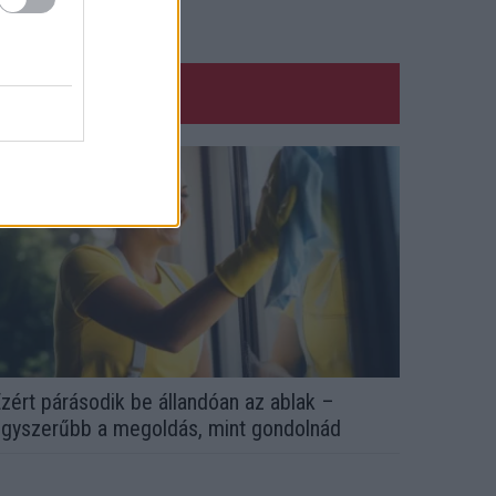
zért párásodik be állandóan az ablak –
gyszerűbb a megoldás, mint gondolnád