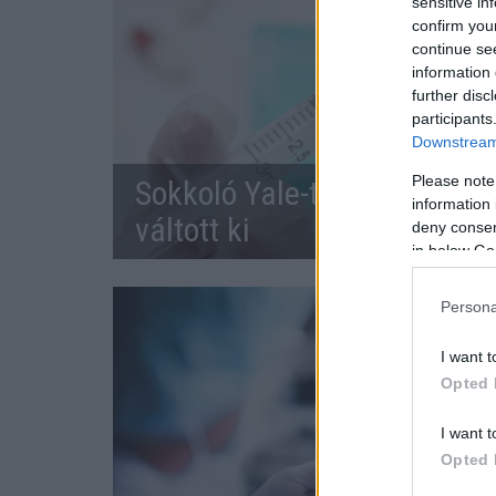
sensitive in
confirm you
continue se
information 
further disc
participants
Downstream 
Please note
Sokkoló Yale-tanulmány: a 
information 
váltott ki
deny consent
in below Go
Persona
I want t
Opted 
I want t
Opted 