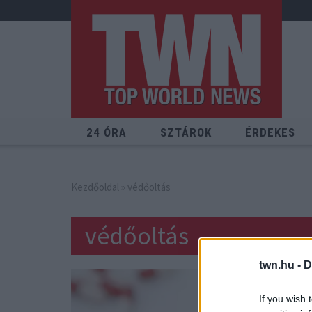
24 ÓRA
SZTÁROK
ÉRDEKES
Kezdőoldal
» védőoltás
védőoltás
twn.hu -
D
If you wish 