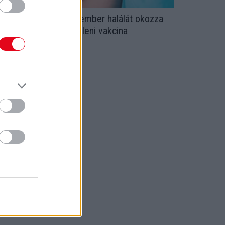
e milyet kaptál? Sok ember halálát okozza
z egyik koronavírus elleni vakcina
ellékhatása