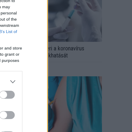
ection to
ou may
 personal
out of the
 downstream
B’s List of
z AstraZeneca elismeri a koronavírus
er and store
to grant or
akcinája halálos mellékhatását
ed purposes