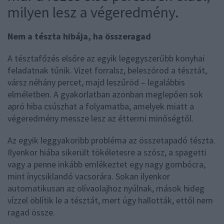
milyen lesz a végeredmény.
Nem a tészta hibája, ha összeragad
A tésztafőzés elsőre az egyik legegyszerűbb konyhai
feladatnak tűnik. Vizet forralsz, beleszórod a tésztát,
vársz néhány percet, majd leszűröd – legalábbis
elméletben. A gyakorlatban azonban meglepően sok
apró hiba csúszhat a folyamatba, amelyek miatt a
végeredmény messze lesz az éttermi minőségtől.
Az egyik leggyakoribb probléma az összetapadó tészta.
Ilyenkor hiába sikerült tökéletesre a szósz, a spagetti
vagy a penne inkább emlékeztet egy nagy gombócra,
mint ínycsiklandó vacsorára. Sokan ilyenkor
automatikusan az olívaolajhoz nyúlnak, mások hideg
vízzel öblítik le a tésztát, mert úgy hallották, ettől nem
ragad össze.