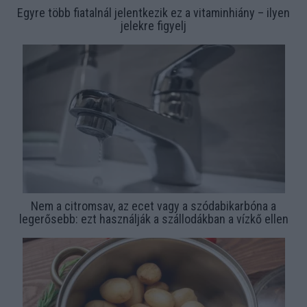
Egyre több fiatalnál jelentkezik ez a vitaminhiány – ilyen
jelekre figyelj
Nem a citromsav, az ecet vagy a szódabikarbóna a
legerősebb: ezt használják a szállodákban a vízkő ellen