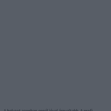
A helyzet azonban ennél jóval árnyaltabb. A profi