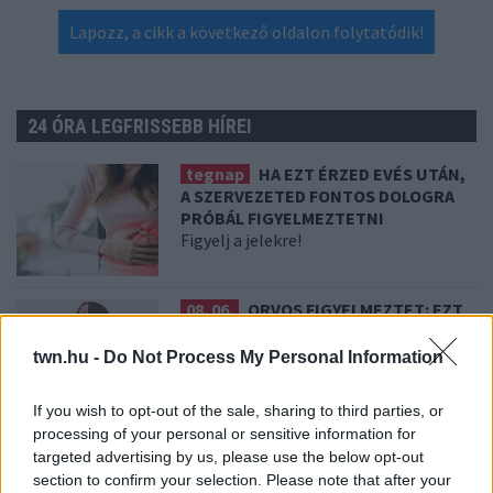
Lapozz, a cikk a következő oldalon folytatódik!
24 ÓRA LEGFRISSEBB HÍREI
tegnap
HA EZT ÉRZED EVÉS UTÁN,
A SZERVEZETED FONTOS DOLOGRA
PRÓBÁL FIGYELMEZTETNI
Figyelj a jelekre!
08. 06.
ORVOS FIGYELMEZTET: EZT
AZ APRÓ REGGELI TÜNETET NE
SÖPÖRD A SZŐNYEG ALÁ
twn.hu -
Do Not Process My Personal Information
Fontos!
If you wish to opt-out of the sale, sharing to third parties, or
processing of your personal or sensitive information for
08. 05.
EZÉRT PÁRÁSODIK BE
targeted advertising by us, please use the below opt-out
ÁLLANDÓAN AZ ABLAK – EGYSZERŰBB
section to confirm your selection. Please note that after your
A MEGOLDÁS, MINT GONDOLNÁD