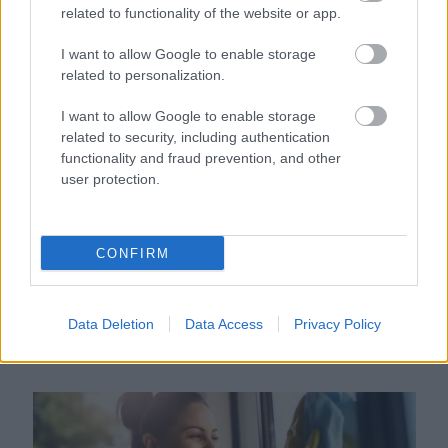
Ha ezt érzed evés után, a szervezeted fontos dologra
related to functionality of the website or app.
próbál figyelmeztetni
I want to allow Google to enable storage
related to personalization.
I want to allow Google to enable storage
related to security, including authentication
functionality and fraud prevention, and other
user protection.
CONFIRM
Orvos figyelmeztet: ezt az apró reggeli tünetet ne
Data Deletion
Data Access
Privacy Policy
söpörd a szőnyeg alá