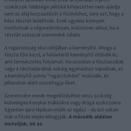
szakácsok többsége például kifejezetten nem ajánlja
sem az olaj hozzáadását a főzővízhez, sem azt, hogy a
kész tésztát leöblítsük. Ezek ugyanis könnyen
ronthatnak a végeredményen, különösen akkor, ha a
tésztát szósszal szeretnénk tálalni.
A ragacsosság oka valójában a keményítő. Ahogy a
tészta főni kezd, a felületéről keményítő oldódik ki,
ami természetes folyamat. Ha azonban a tésztaszálak
vagy a tésztadarabok sokáig egymáshoz tapadnak, ez
a keményítő szinte "ragasztóként" működik, és
pillanatok alatt összefogja őket.
Szerencsére ennek megelőzéséhez nincs szükség
különleges konyhai trükkökre vagy drága eszközökre.
Egyetlen apró lépésen múlik az egész – és ezt sokan
már a főzés elején kihagyják.
A második oldalon
mutatjuk, mi az.