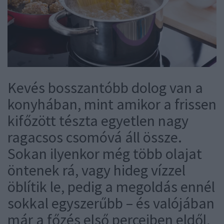
Kevés bosszantóbb dolog van a
konyhában, mint amikor a frissen
kifőzött tészta egyetlen nagy
ragacsos csomóvá áll össze.
Sokan ilyenkor még több olajat
öntenek rá, vagy hideg vízzel
öblítik le, pedig a megoldás ennél
sokkal egyszerűbb – és valójában
már a főzés első perceiben eldől,