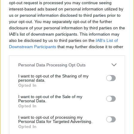
opt-out request is processed you may continue seeing
Villámgyors megoldás
interest-based ads based on personal information utilized by
us or personal information disclosed to third parties prior to
your opt-out. You may separately opt-out of the further
08. 04.
NEM ECETTEL ÉS NEM
disclosure of your personal information by third parties on the
SZÓDABIKARBÓNÁVAL: EZZEL LESZ
IAB’s list of downstream participants. This information may
ÚJRA CSILLOGÓ A VÍZKÖVES CSAP
also be disclosed by us to third parties on the
IAB’s List of
A legjobb trükk
Downstream Participants
that may further disclose it to other
third parties.
08. 03.
HA MINDIG EZT A MONDATOT HASZNÁLOD, AZ
Please note that this website/app uses one or more Google
Personal Data Processing Opt Outs
RENDKÍVÜL MAGAS ÉRZELMI INTELLIGENCIÁRA UTALHAT
services and may gather and store information including but
Te szoktad?
not limited to your visit or usage behaviour. You may click to
I want to opt-out of the Sharing of my
personal data.
grant or deny consent to Google and its third-party tags to
08. 02.
SOKAN ROSSZUL TÁROLJÁK A GYÓGYSZEREIKET –
Opted In
use your data for below specified purposes in below Google
EMIATT CSÖKKENHET A HATÁSUK
consent section.
I want to opt-out of the Sale of my
Érdemes odafigyelni rá
Personal Data.
Opted In
08. 01.
EGYRE TÖBB FIATALNÁL JELENTKEZIK EZ A
VITAMINHIÁNY – ILYEN JELEKRE FIGYELJ
I want to opt-out of processing my
Erre figyelj!
Personal Data for Targeted Advertising.
Opted In
07. 31.
NEM A CITROMSAV, AZ ECET VAGY A