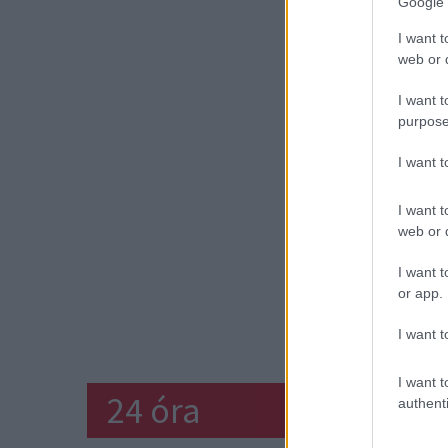
Google 
I want t
web or d
I want t
purpose
I want 
I want t
web or d
I want t
or app.
I want t
I want t
24 óra
authenti