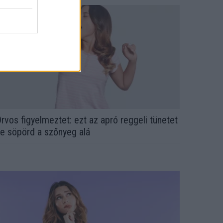
rvos figyelmeztet: ezt az apró reggeli tünetet
e söpörd a szőnyeg alá