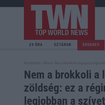
24 ÓRA
SZTÁROK
ÉRDEKES
Kezdőoldal
»
24 óra
» Nem a brokkoli a legegészségesebb
Nem a brokkoli a
zöldség: ez
a régi
legjobban a szíve