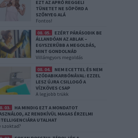
EZT AZ APRÓ REGGELI
TÜNETET NE SÖPÖRD A
SZŐNYEG ALÁ
Fontos!
08. 05.
EZÉRT PÁRÁSODIK BE
ÁLLANDÓAN AZ ABLAK –
EGYSZERŰBB A MEGOLDÁS,
MINT GONDOLNÁD
Villámgyors megoldás
08. 04.
NEM ECETTEL ÉS NEM
SZÓDABIKARBÓNÁVAL: EZZEL
LESZ ÚJRA CSILLOGÓ A
VÍZKÖVES CSAP
A legjobb trükk
8. 03.
HA MINDIG EZT A MONDATOT
ASZNÁLOD, AZ RENDKÍVÜL MAGAS ÉRZELMI
NTELLIGENCIÁRA UTALHAT
e szoktad?