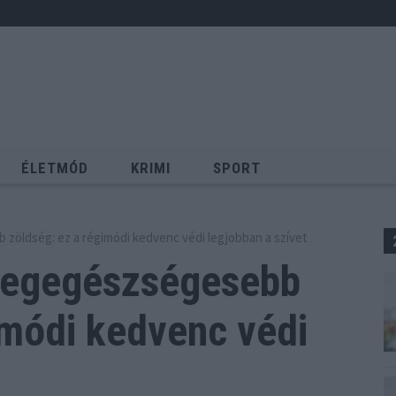
ÉLETMÓD
KRIMI
SPORT
Keresés
 zöldség: ez a régimódi kedvenc védi legjobban a szívet
 legegészségesebb
módi kedvenc védi
t