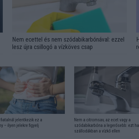
Nem ecettel és nem szódabikarbónával: ezzel
H
lesz újra csillogó a vízköves csap
r
fiatalnál jelentkezik ez a
Nem a citromsav, az ecet vagy a
y – ilyen jelekre figyelj
szódabikarbóna a legerősebb: ezt ha
szállodákban a vízkő ellen