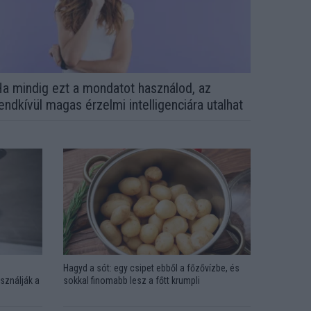
a mindig ezt a mondatot használod, az
endkívül magas érzelmi intelligenciára utalhat
Hagyd a sót: egy csipet ebből a főzővízbe, és
sználják a
sokkal finomabb lesz a főtt krumpli