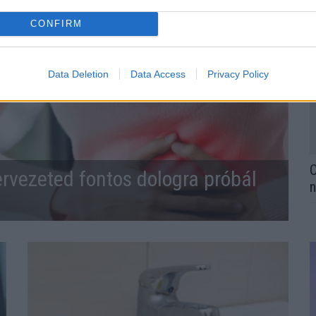
CONFIRM
Data Deletion
Data Access
Privacy Policy
O
ervezeted fontos dologra próbál
n