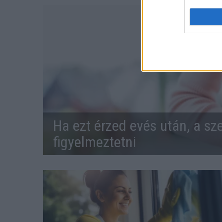
Ha ezt érzed evés után, a sz
figyelmeztetni