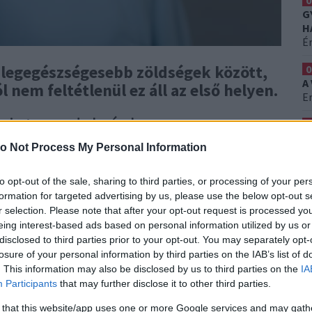
0
G
H
É
 legegészségesebb zöldségek között,
0
A
nem feltétlenül ez áll az első helyen.
Er
 mint gondolnánk
0
S
o Not Process My Personal Information
H
ak számítanak, ezért a szakemberek évtizedek óta
Ez
ockázatok csökkentésében. Az eredmények
to opt-out of the sale, sharing to third parties, or processing of your per
s az egyik legfontosabb tényező a szív egészségének
formation for targeted advertising by us, please use the below opt-out s
matikusan a brokkolira, a kelbimbóra vagy más
r selection. Please note that after your opt-out request is processed y
 a tudományos vizsgálatok szerint számos
eing interest-based ads based on personal information utilized by us or
disclosed to third parties prior to your opt-out. You may separately opt-
el rendelkezik. Ezek gyakran olcsóbbak, könnyebben
losure of your personal information by third parties on the IAB’s list of
ndennapi étrendnek. A kutatók szerint különösen azok
. This information may also be disclosed by us to third parties on the
IA
nyösek, amelyek nagy mennyiségben tartalmaznak
Participants
that may further disclose it to other third parties.
ermészetes vegyületeket, amelyek támogatják az erek
 utal arra, hogy bizonyos hagyományos zöldségek
 that this website/app uses one or more Google services and may gath