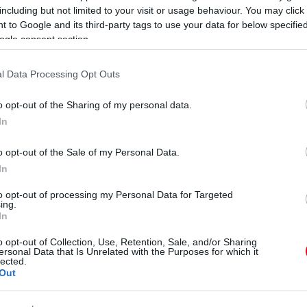
including but not limited to your visit or usage behaviour. You may click 
tó az alacsonyabb vérnyomással, a kedvezőbb
 to Google and its third-party tags to use your data for below specifi
betegségek kisebb kockázatával.
ogle consent section.
l Data Processing Opt Outs
o opt-out of the Sharing of my personal data.
In
o opt-out of the Sale of my Personal Data.
In
to opt-out of processing my Personal Data for Targeted
ing.
In
o opt-out of Collection, Use, Retention, Sale, and/or Sharing
ersonal Data that Is Unrelated with the Purposes for which it
lected.
Out