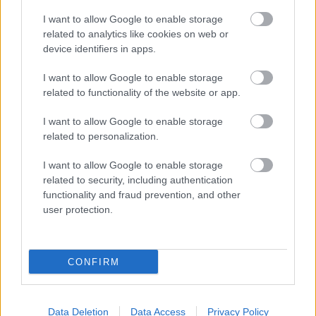
I want to allow Google to enable storage
related to analytics like cookies on web or
device identifiers in apps.
Ezért párásodik be állandóan az ablak – egyszerűbb a
I want to allow Google to enable storage
megoldás, mint gondolnád
related to functionality of the website or app.
I want to allow Google to enable storage
related to personalization.
I want to allow Google to enable storage
related to security, including authentication
functionality and fraud prevention, and other
user protection.
CONFIRM
Nem ecettel és nem szódabikarbónával: ezzel lesz újra
Data Deletion
Data Access
Privacy Policy