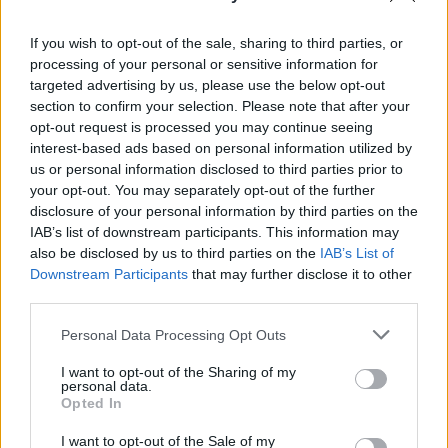
08. 02.
SOKAN ROSSZUL TÁROLJÁK A GYÓGYSZEREIKET –
EMIATT CSÖKKENHET A HATÁSUK
Érdemes odafigyelni rá
If you wish to opt-out of the sale, sharing to third parties, or
processing of your personal or sensitive information for
08. 01.
EGYRE TÖBB FIATALNÁL JELENTKEZIK EZ A
targeted advertising by us, please use the below opt-out
VITAMINHIÁNY – ILYEN JELEKRE FIGYELJ
section to confirm your selection. Please note that after your
Erre figyelj!
opt-out request is processed you may continue seeing
interest-based ads based on personal information utilized by
07. 31.
NEM A CITROMSAV, AZ ECET VAGY A
us or personal information disclosed to third parties prior to
SZÓDABIKARBÓNA A LEGERŐSEBB: EZT HASZNÁLJÁK A
your opt-out. You may separately opt-out of the further
SZÁLLODÁKBAN A VÍZKŐ ELLEN
disclosure of your personal information by third parties on the
Ez a szer tényleg eltünteti a vízkövet
IAB’s list of downstream participants. This information may
also be disclosed by us to third parties on the
IAB’s List of
07. 31.
HAGYD A SÓT: EGY CSIPET EBBŐL A FŐZŐVÍZBE,
Downstream Participants
that may further disclose it to other
ÉS SOKKAL FINOMABB LESZ A FŐTT KRUMPLI
third parties.
Titkos hozzávaló
Please note that this website/app uses one or more Google
Personal Data Processing Opt Outs
24 ÓRA TOVÁBBI HÍREI
services and may gather and store information including but
not limited to your visit or usage behaviour. You may click to
I want to opt-out of the Sharing of my
personal data.
24 óra
grant or deny consent to Google and its third-party tags to
Opted In
use your data for below specified purposes in below Google
consent section.
I want to opt-out of the Sale of my