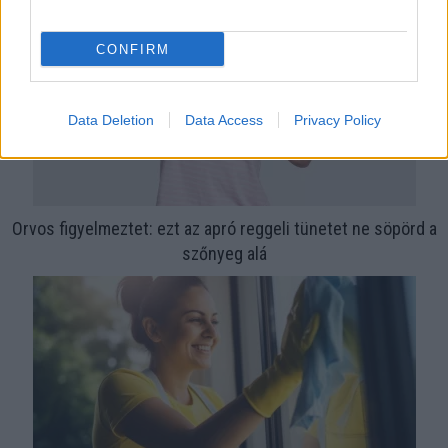
CONFIRM
Data Deletion
Data Access
Privacy Policy
Orvos figyelmeztet: ezt az apró reggeli tünetet ne söpörd a
szőnyeg alá