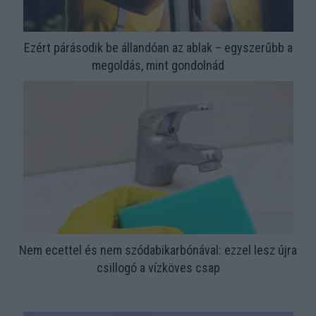
Ezért párásodik be állandóan az ablak – egyszerűbb a
megoldás, mint gondolnád
Nem ecettel és nem szódabikarbónával: ezzel lesz újra
csillogó a vízköves csap