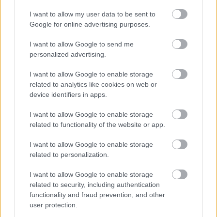
I want to allow my user data to be sent to
Google for online advertising purposes.
Egyre több embernél jelentkezik ez a hiányállapot – az
első jelek szinte észrevehetetlenek
I want to allow Google to send me
personalized advertising.
I want to allow Google to enable storage
related to analytics like cookies on web or
device identifiers in apps.
I want to allow Google to enable storage
related to functionality of the website or app.
I want to allow Google to enable storage
related to personalization.
Ha ezt érzed evés után, a szervezeted fontos dologra
I want to allow Google to enable storage
próbál figyelmeztetni
related to security, including authentication
functionality and fraud prevention, and other
user protection.