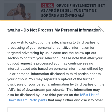
08. 06.
ORVOS FIGYELMEZTET: EZT
AZ APRÓ REGGELI TÜNETET NE
SÖPÖRD A SZŐNYEG ALÁ
Fontos!
twn.hu -
Do Not Process My Personal Information
08. 05.
EZÉRT PÁRÁSODIK BE
ÁLLANDÓAN AZ ABLAK – EGYSZERŰBB
If you wish to opt-out of the sale, sharing to third parties, or
A MEGOLDÁS, MINT GONDOLNÁD
processing of your personal or sensitive information for
Villámgyors megoldás
targeted advertising by us, please use the below opt-out
section to confirm your selection. Please note that after your
opt-out request is processed you may continue seeing
08. 04.
NEM ECETTEL ÉS NEM SZÓDABIKARBÓNÁVAL:
interest-based ads based on personal information utilized by
EZZEL LESZ ÚJRA CSILLOGÓ A VÍZKÖVES CSAP
us or personal information disclosed to third parties prior to
A legjobb trükk
your opt-out. You may separately opt-out of the further
disclosure of your personal information by third parties on the
08. 03.
HA MINDIG EZT A MONDATOT HASZNÁLOD, AZ
IAB’s list of downstream participants. This information may
RENDKÍVÜL MAGAS ÉRZELMI INTELLIGENCIÁRA UTALHAT
also be disclosed by us to third parties on the
IAB’s List of
Te szoktad?
Downstream Participants
that may further disclose it to other
third parties.
08. 02.
SOKAN ROSSZUL TÁROLJÁK A GYÓGYSZEREIKET –