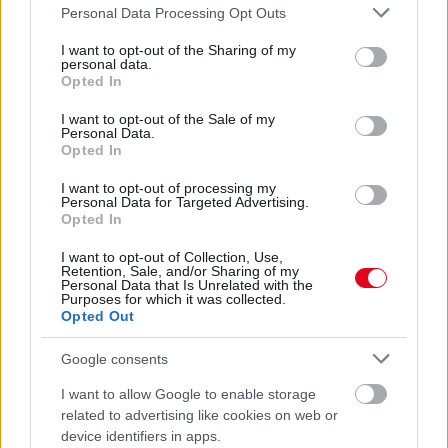
EMIATT CSÖKKENHET A HATÁSUK
Please note that this website/app uses one or more Google
Personal Data Processing Opt Outs
Érdemes odafigyelni rá
services and may gather and store information including but
not limited to your visit or usage behaviour. You may click to
I want to opt-out of the Sharing of my
08. 01.
EGYRE TÖBB FIATALNÁL JELENTKEZIK EZ A
personal data.
grant or deny consent to Google and its third-party tags to
VITAMINHIÁNY – ILYEN JELEKRE FIGYELJ
Opted In
use your data for below specified purposes in below Google
Erre figyelj!
consent section.
I want to opt-out of the Sale of my
Personal Data.
24 ÓRA TOVÁBBI HÍREI
Opted In
I want to opt-out of processing my
24 óra
Personal Data for Targeted Advertising.
Opted In
I want to opt-out of Collection, Use,
Retention, Sale, and/or Sharing of my
Personal Data that Is Unrelated with the
Purposes for which it was collected.
Opted Out
Google consents
I want to allow Google to enable storage
related to advertising like cookies on web or
device identifiers in apps.