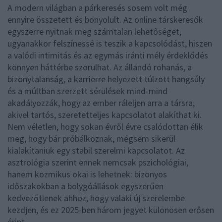
A modern világban a párkeresés sosem volt még
ennyire összetett és bonyolult. Az online társkeresők
egyszerre nyitnak meg számtalan lehetőséget,
ugyanakkor felszínessé is teszik a kapcsolódást, hiszen
a valódi intimitás és az egymás iránti mély érdeklődés
könnyen háttérbe szorulhat. Az állandó rohanás, a
bizonytalanság, a karrierre helyezett túlzott hangsúly
és a múltban szerzett sérülések mind-mind
akadályozzák, hogy az ember ráleljen arra a társra,
akivel tartós, szeretetteljes kapcsolatot alakíthat ki.
Nem véletlen, hogy sokan évről évre csalódottan élik
meg, hogy bár próbálkoznak, mégsem sikerül
kialakítaniuk egy stabil szerelmi kapcsolatot. Az
asztrológia szerint ennek nemcsak pszichológiai,
hanem kozmikus okai is lehetnek: bizonyos
időszakokban a bolygóállások egyszerűen
kedvezőtlenek ahhoz, hogy valaki új szerelembe
kezdjen, és ez 2025-ben három jegyet különösen erősen
érint.