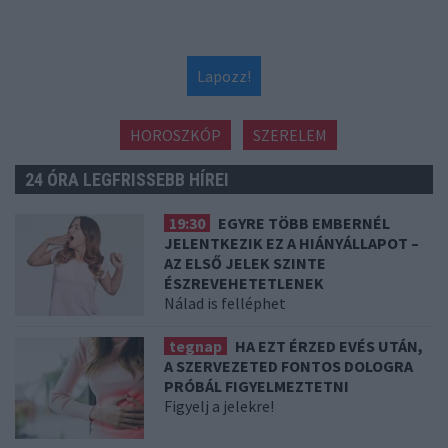
Lapozz!
HOROSZKÓP
SZERELEM
24 ÓRA LEGFRISSEBB HÍREI
19:30
EGYRE TÖBB EMBERNÉL
JELENTKEZIK EZ A HIÁNYÁLLAPOT –
AZ ELSŐ JELEK SZINTE
ÉSZREVEHETETLENEK
Nálad is felléphet
tegnap
HA EZT ÉRZED EVÉS UTÁN,
A SZERVEZETED FONTOS DOLOGRA
PRÓBÁL FIGYELMEZTETNI
Figyelj a jelekre!