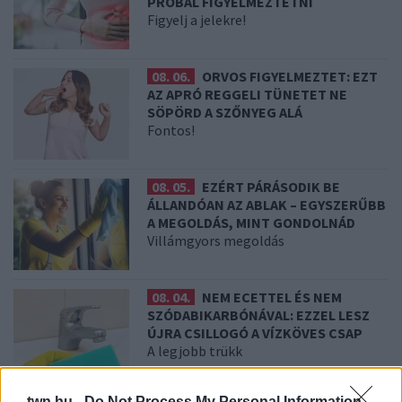
PRÓBÁL FIGYELMEZTETNI
Figyelj a jelekre!
08. 06.
ORVOS FIGYELMEZTET: EZT
AZ APRÓ REGGELI TÜNETET NE
SÖPÖRD A SZŐNYEG ALÁ
Fontos!
08. 05.
EZÉRT PÁRÁSODIK BE
ÁLLANDÓAN AZ ABLAK – EGYSZERŰBB
A MEGOLDÁS, MINT GONDOLNÁD
Villámgyors megoldás
08. 04.
NEM ECETTEL ÉS NEM
SZÓDABIKARBÓNÁVAL: EZZEL LESZ
ÚJRA CSILLOGÓ A VÍZKÖVES CSAP
A legjobb trükk
twn.hu -
Do Not Process My Personal Information