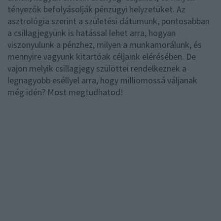
tényezők befolyásolják pénzügyi helyzetüket. Az
asztrológia szerint a születési dátumunk, pontosabban
a csillagjegyünk is hatással lehet arra, hogyan
viszonyulunk a pénzhez, milyen a munkamorálunk, és
mennyire vagyunk kitartóak céljaink elérésében. De
vajon melyik csillagjegy szülöttei rendelkeznek a
legnagyobb eséllyel arra, hogy milliomossá váljanak
még idén? Most megtudhatod!