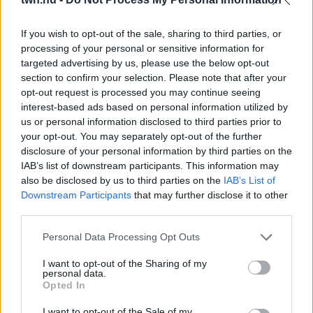
08. 03.
HA MINDIG EZT A MONDATOT HASZNÁLOD, AZ
RENDKÍVÜL MAGAS ÉRZELMI INTELLIGENCIÁRA UTALHAT
If you wish to opt-out of the sale, sharing to third parties, or
Te szoktad?
processing of your personal or sensitive information for
08. 02.
SOKAN ROSSZUL TÁROLJÁK A GYÓGYSZEREIKET –
targeted advertising by us, please use the below opt-out
EMIATT CSÖKKENHET A HATÁSUK
section to confirm your selection. Please note that after your
Érdemes odafigyelni rá
opt-out request is processed you may continue seeing
interest-based ads based on personal information utilized by
08. 01.
EGYRE TÖBB FIATALNÁL JELENTKEZIK EZ A
us or personal information disclosed to third parties prior to
VITAMINHIÁNY – ILYEN JELEKRE FIGYELJ
your opt-out. You may separately opt-out of the further
Erre figyelj!
disclosure of your personal information by third parties on the
IAB’s list of downstream participants. This information may
07. 31.
NEM A CITROMSAV, AZ ECET VAGY A
also be disclosed by us to third parties on the
IAB’s List of
SZÓDABIKARBÓNA A LEGERŐSEBB: EZT HASZNÁLJÁK A
Downstream Participants
that may further disclose it to other
SZÁLLODÁKBAN A VÍZKŐ ELLEN
third parties.
Ez a szer tényleg eltünteti a vízkövet
Please note that this website/app uses one or more Google
Personal Data Processing Opt Outs
24 ÓRA TOVÁBBI HÍREI
services and may gather and store information including but
not limited to your visit or usage behaviour. You may click to
I want to opt-out of the Sharing of my
personal data.
grant or deny consent to Google and its third-party tags to
24 óra
Opted In
use your data for below specified purposes in below Google
consent section.
I want to opt-out of the Sale of my