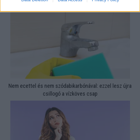
megoldás, mint gondolnád
Nem ecettel és nem szódabikarbónával: ezzel lesz újra
csillogó a vízköves csap