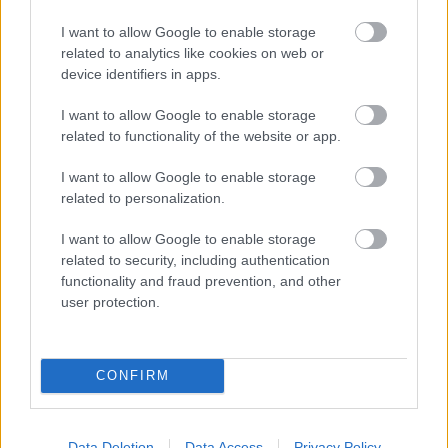
I want to allow Google to enable storage
related to analytics like cookies on web or
device identifiers in apps.
I want to allow Google to enable storage
Orvos figyelmeztet: ezt az apró reggeli tünetet ne
related to functionality of the website or app.
söpörd a szőnyeg alá
I want to allow Google to enable storage
related to personalization.
I want to allow Google to enable storage
related to security, including authentication
functionality and fraud prevention, and other
user protection.
CONFIRM
Ezért párásodik be állandóan az ablak – egyszerűbb a
Data Deletion
Data Access
Privacy Policy