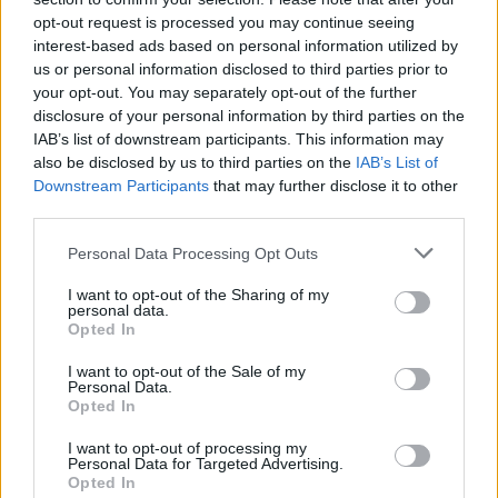
opt-out request is processed you may continue seeing
07. 31.
NEM A CITROMSAV, AZ ECET VAGY A
interest-based ads based on personal information utilized by
SZÓDABIKARBÓNA A LEGERŐSEBB: EZT HASZNÁLJÁK A
us or personal information disclosed to third parties prior to
SZÁLLODÁKBAN A VÍZKŐ ELLEN
your opt-out. You may separately opt-out of the further
Ez a szer tényleg eltünteti a vízkövet
disclosure of your personal information by third parties on the
IAB’s list of downstream participants. This information may
24 ÓRA TOVÁBBI HÍREI
also be disclosed by us to third parties on the
IAB’s List of
Downstream Participants
that may further disclose it to other
24 óra
third parties.
Please note that this website/app uses one or more Google
Personal Data Processing Opt Outs
services and may gather and store information including but
not limited to your visit or usage behaviour. You may click to
I want to opt-out of the Sharing of my
personal data.
grant or deny consent to Google and its third-party tags to
Opted In
use your data for below specified purposes in below Google
consent section.
I want to opt-out of the Sale of my
Personal Data.
Opted In
I want to opt-out of processing my
Personal Data for Targeted Advertising.
Opted In