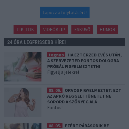
Lapozz a folytatásért!
TIK-TOK
VIDEÓKLIP
ESKÜVŐ
HUMOR
24 ÓRA LEGFRISSEBB HÍREI
tegnap
HA EZT ÉRZED EVÉS UTÁN,
A SZERVEZETED FONTOS DOLOGRA
PRÓBÁL FIGYELMEZTETNI
Figyelj a jelekre!
08. 06.
ORVOS FIGYELMEZTET: EZT
AZ APRÓ REGGELI TÜNETET NE
SÖPÖRD A SZŐNYEG ALÁ
Fontos!
08. 05.
EZÉRT PÁRÁSODIK BE