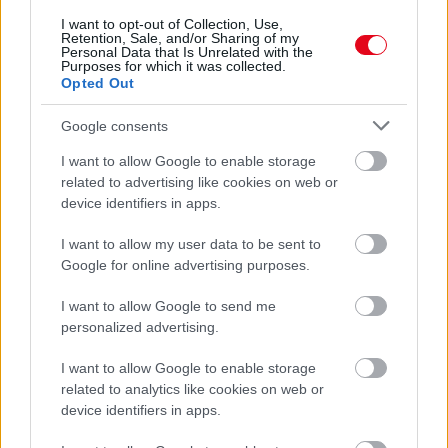
I want to opt-out of Collection, Use,
Retention, Sale, and/or Sharing of my
Ha ezt érzed evés után, a szervezeted fontos dologra
Personal Data that Is Unrelated with the
próbál figyelmeztetni
Purposes for which it was collected.
Opted Out
Google consents
I want to allow Google to enable storage
related to advertising like cookies on web or
device identifiers in apps.
I want to allow my user data to be sent to
Google for online advertising purposes.
I want to allow Google to send me
personalized advertising.
Orvos figyelmeztet: ezt az apró reggeli tünetet ne
söpörd a szőnyeg alá
I want to allow Google to enable storage
related to analytics like cookies on web or
device identifiers in apps.