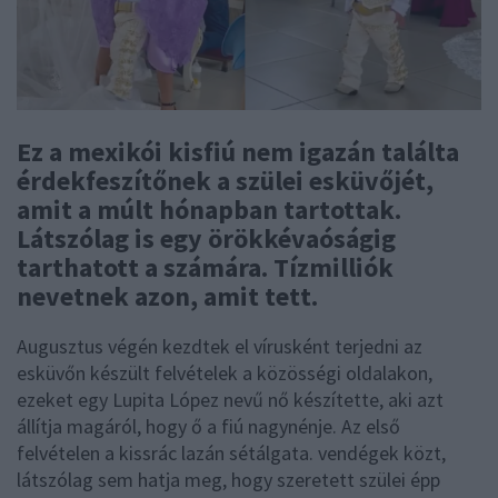
Ez a mexikói kisfiú nem igazán találta
érdekfeszítőnek a szülei esküvőjét,
amit a múlt hónapban tartottak.
Látszólag is egy örökkévaóságig
tarthatott a számára. Tízmilliók
nevetnek azon, amit tett.
Augusztus végén kezdtek el vírusként terjedni az
esküvőn készült felvételek a közösségi oldalakon,
ezeket egy Lupita López nevű nő készítette, aki azt
állítja magáról, hogy ő a fiú nagynénje. Az első
felvételen a kissrác lazán sétálgata. vendégek közt,
látszólag sem hatja meg, hogy szeretett szülei épp