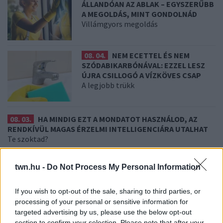
ÁLLANDÓAN AZ ABLAK – EGYSZERŰBB
A MEGOLDÁS, MINT GONDOLNÁD
Villámgyors megoldás
08. 04.
NEM ECETTEL ÉS NEM
SZÓDABIKARBÓNÁVAL: EZZEL LESZ
ÚJRA CSILLOGÓ A VÍZKÖVES CSAP
A legjobb trükk
08. 03.
HA MINDIG EZT A MONDATOT HASZNÁLOD, AZ
RENDKÍVÜL MAGAS ÉRZELMI INTELLIGENCIÁRA UTALHAT
Te szoktad?
08. 02.
SOKAN ROSSZUL TÁROLJÁK A GYÓGYSZEREIKET –
twn.hu -
Do Not Process My Personal Information
EMIATT CSÖKKENHET A HATÁSUK
Érdemes odafigyelni rá
If you wish to opt-out of the sale, sharing to third parties, or
08. 01.
EGYRE TÖBB FIATALNÁL JELENTKEZIK EZ A
processing of your personal or sensitive information for
VITAMINHIÁNY – ILYEN JELEKRE FIGYELJ
targeted advertising by us, please use the below opt-out
Erre figyelj!
section to confirm your selection. Please note that after your