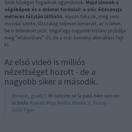
örök hűséget fogadnak egymásnak.
Majd jönnek a
vágóképek és a drámai fordulat: a srác édesanyja
méteres fátylán látható.
Hason fekszik, meg sem
mozdul szinte, látszólag teljesen kimerült, az is lehet,
be is bóbiskolt picit. Végül egy nagyobb kislány próbálja
meg "eltávolítani" őt, de a srác kemény ellenállást fejt
ki.
Az első videó is milliós
nézettséget hozott - de a
nagyobb siker a második.
@maria_guad11
Mi sobrino se la pasó bien raro en
la boda.
#parati
#fyp
#niños
#boda
♬ Funny -
Gold-Tiger