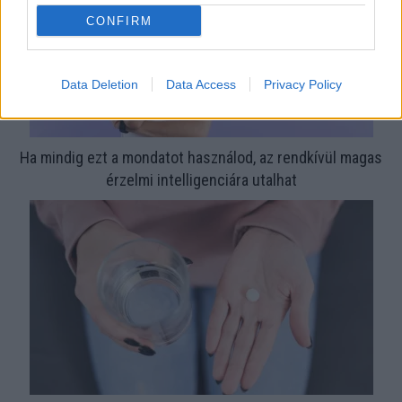
CONFIRM
Data Deletion
Data Access
Privacy Policy
Ha mindig ezt a mondatot használod, az rendkívül magas
érzelmi intelligenciára utalhat