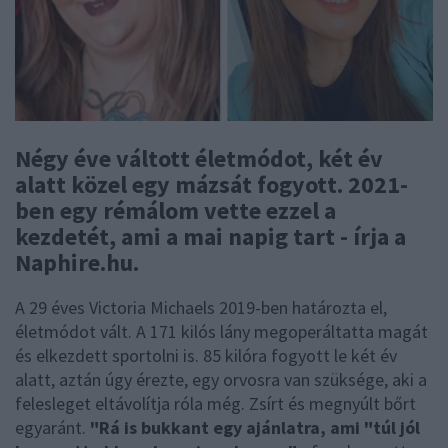
Négy éve váltott életmódot, két év
alatt közel egy mázsát fogyott. 2021-
ben egy rémálom vette ezzel a
kezdetét, ami a mai napig tart - írja a
Naphire.hu.
A 29 éves Victoria Michaels 2019-ben határozta el,
életmódot vált. A 171 kilós lány megoperáltatta magát
és elkezdett sportolni is. 85 kilóra fogyott le két év
alatt, aztán úgy érezte, egy orvosra van szüksége, aki a
felesleget eltávolítja róla még. Zsírt és megnyúlt bőrt
egyaránt.
"Rá is bukkant egy ajánlatra, ami "túl jól