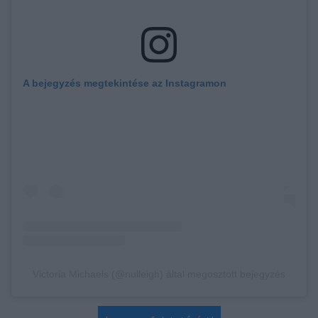
A bejegyzés megtekintése az Instagramon
Victoria Michaels (@nulleigh) által megosztott bejegyzés