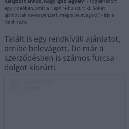
hangzott ahhoz, hogy igaz legyen"
- fogalmazott
egy videóban, amit a Naphíre.hu szúrt ki. Sokat
ajánlottak kevés pénzért, mégis belevágott" - írja a
Naphire.hu.
Talált is egy rendkívüli ajánlatot,
amibe belevágott. De már a
szerződésben is számos furcsa
dolgot kiszúrt!