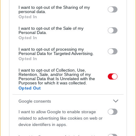
services and may gather and store information including but
07. 31.
EZZEL LOCSOLD HETENTE EGYSZER: KÉTSZER
not limited to your visit or usage behaviour. You may click to
I want to opt-out of the Sharing of my
ANNYI VIRÁGOT HOZ MAJD A MUSKÁTLI, HA EZT CSINÁLOD
personal data.
grant or deny consent to Google and its third-party tags to
Ettől lesz a tiéd a leggyönyörűbb muskátli a környéken
Opted In
use your data for below specified purposes in below Google
consent section.
I want to opt-out of the Sale of my
24 ÓRA TOVÁBBI HÍREI
Personal Data.
Opted In
24 óra
I want to opt-out of processing my
Personal Data for Targeted Advertising.
Opted In
I want to opt-out of Collection, Use,
Retention, Sale, and/or Sharing of my
Personal Data that Is Unrelated with the
Purposes for which it was collected.
Opted Out
Google consents
I want to allow Google to enable storage
related to advertising like cookies on web or
device identifiers in apps.