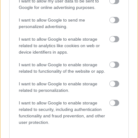
Ezért párásodik be állandóan az ablak – egyszerűbb a
I want to allow my user data to be sent to
megoldás, mint gondolnád
Google for online advertising purposes.
I want to allow Google to send me
personalized advertising.
I want to allow Google to enable storage
related to analytics like cookies on web or
device identifiers in apps.
I want to allow Google to enable storage
related to functionality of the website or app.
I want to allow Google to enable storage
related to personalization.
Nem ecettel és nem szódabikarbónával: ezzel lesz
újra csillogó a vízköves csap
I want to allow Google to enable storage
related to security, including authentication
functionality and fraud prevention, and other
user protection.