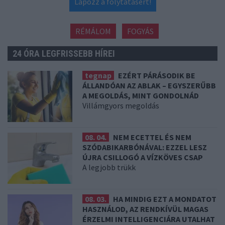
Lapozz a folytatásért!
RÉMÁLOM
FOGYÁS
24 ÓRA LEGFRISSEBB HÍREI
tegnap
EZÉRT PÁRÁSODIK BE
ÁLLANDÓAN AZ ABLAK – EGYSZERŰBB
A MEGOLDÁS, MINT GONDOLNÁD
Villámgyors megoldás
08. 04.
NEM ECETTEL ÉS NEM
SZÓDABIKARBÓNÁVAL: EZZEL LESZ
ÚJRA CSILLOGÓ A VÍZKÖVES CSAP
A legjobb trükk
08. 03.
HA MINDIG EZT A MONDATOT
HASZNÁLOD, AZ RENDKÍVÜL MAGAS
ÉRZELMI INTELLIGENCIÁRA UTALHAT