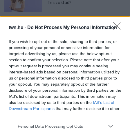
Te szoktad?
08. 02.
SOKAN ROSSZUL TÁROLJÁK
A GYÓGYSZEREIKET – EMIATT
twn.hu -
Do Not Process My Personal Information
CSÖKKENHET A HATÁSUK
Érdemes odafigyelni rá
If you wish to opt-out of the sale, sharing to third parties, or
processing of your personal or sensitive information for
targeted advertising by us, please use the below opt-out
08. 01.
EGYRE TÖBB FIATALNÁL JELENTKEZIK EZ A
section to confirm your selection. Please note that after your
VITAMINHIÁNY – ILYEN JELEKRE FIGYELJ
opt-out request is processed you may continue seeing
Erre figyelj!
interest-based ads based on personal information utilized by
us or personal information disclosed to third parties prior to
07. 31.
NEM A CITROMSAV, AZ ECET VAGY A
your opt-out. You may separately opt-out of the further
SZÓDABIKARBÓNA A LEGERŐSEBB: EZT HASZNÁLJÁK A
disclosure of your personal information by third parties on the
SZÁLLODÁKBAN A VÍZKŐ ELLEN
IAB’s list of downstream participants. This information may
Ez a szer tényleg eltünteti a vízkövet
also be disclosed by us to third parties on the
IAB’s List of
Downstream Participants
that may further disclose it to other
07. 31.
HAGYD A SÓT: EGY CSIPET EBBŐL A FŐZŐVÍZBE,
third parties.
ÉS SOKKAL FINOMABB LESZ A FŐTT KRUMPLI
Titkos hozzávaló
Please note that this website/app uses one or more Google
Personal Data Processing Opt Outs