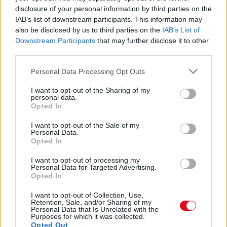
disclosure of your personal information by third parties on the
IAB’s list of downstream participants. This information may
08. 01.
EGYRE TÖBB FIATALNÁL JELENTKEZIK EZ A
also be disclosed by us to third parties on the
IAB’s List of
VITAMINHIÁNY – ILYEN JELEKRE FIGYELJ
Downstream Participants
that may further disclose it to other
Erre figyelj!
third parties.
07. 31.
NEM A CITROMSAV, AZ ECET VAGY A
Please note that this website/app uses one or more Google
Personal Data Processing Opt Outs
SZÓDABIKARBÓNA A LEGERŐSEBB: EZT HASZNÁLJÁK A
services and may gather and store information including but
SZÁLLODÁKBAN A VÍZKŐ ELLEN
not limited to your visit or usage behaviour. You may click to
I want to opt-out of the Sharing of my
personal data.
Ez a szer tényleg eltünteti a vízkövet
grant or deny consent to Google and its third-party tags to
Opted In
use your data for below specified purposes in below Google
07. 31.
HAGYD A SÓT: EGY CSIPET EBBŐL A FŐZŐVÍZBE,
consent section.
I want to opt-out of the Sale of my
ÉS SOKKAL FINOMABB LESZ A FŐTT KRUMPLI
Personal Data.
Titkos hozzávaló
Opted In
07. 31.
EZZEL LOCSOLD HETENTE EGYSZER: KÉTSZER
I want to opt-out of processing my
Personal Data for Targeted Advertising.
ANNYI VIRÁGOT HOZ MAJD A MUSKÁTLI, HA EZT CSINÁLOD
Opted In
Ettől lesz a tiéd a leggyönyörűbb muskátli a környéken
I want to opt-out of Collection, Use,
Retention, Sale, and/or Sharing of my
24 ÓRA TOVÁBBI HÍREI
Personal Data that Is Unrelated with the
Purposes for which it was collected.
Opted Out