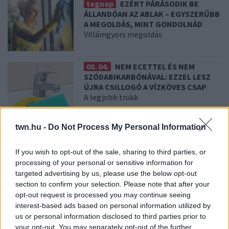
tegnap
EZÉRT PÁRÁSODIK BE
ÁLLANDÓAN AZ ABLAK – EGYSZERŰBB
A MEGOLDÁS, MINT GONDOLNÁD
Villámgyors megoldás
08. 04.
NEM ECETTEL ÉS NEM
SZÓDABIKARBÓNÁVAL: EZZEL LESZ
ÚJRA CSILLOGÓ A VÍZKÖVES CSAP
A legjobb trükk
twn.hu -
Do Not Process My Personal Information
08. 03.
HA MINDIG EZT A MONDATOT
HASZNÁLOD, AZ RENDKÍVÜL MAGAS
ÉRZELMI INTELLIGENCIÁRA UTALHAT
If you wish to opt-out of the sale, sharing to third parties, or
Te szoktad?
processing of your personal or sensitive information for
targeted advertising by us, please use the below opt-out
section to confirm your selection. Please note that after your
08. 02.
SOKAN ROSSZUL TÁROLJÁK
opt-out request is processed you may continue seeing
A GYÓGYSZEREIKET – EMIATT
interest-based ads based on personal information utilized by
CSÖKKENHET A HATÁSUK
us or personal information disclosed to third parties prior to
Érdemes odafigyelni rá
your opt-out. You may separately opt-out of the further