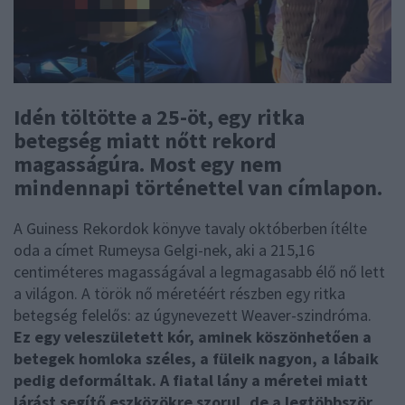
Idén töltötte a 25-öt, egy ritka
betegség miatt nőtt rekord
magasságúra. Most egy nem
mindennapi történettel van címlapon.
A Guiness Rekordok könyve tavaly októberben ítélte
oda a címet Rumeysa Gelgi-nek, aki a 215,16
centiméteres magasságával a legmagasabb élő nő lett
a világon. A török nő méretéért részben egy ritka
betegség felelős: az úgynevezett Weaver-szindróma.
Ez egy veleszületett kór, aminek köszönhetően a
betegek homloka széles, a füleik nagyon, a lábaik
pedig deformáltak. A fiatal lány a méretei miatt
járást segítő eszközökre szorul, de a legtöbbször