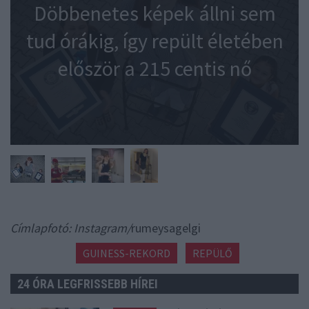
Döbbenetes képek állni sem
tud órákig, így repült életében
először a 215 centis nő
Címlapfotó: Instagram/
rumeysagelgi
GUINESS-REKORD
REPÜLŐ
24 ÓRA LEGFRISSEBB HÍREI