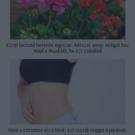
Ezzel locsold hetente egyszer: kétszer annyi virágot hoz
majd a muskátli, ha ezt csinálod
Nem a citromos víz a titok: ezt isszák reggel a japánok,