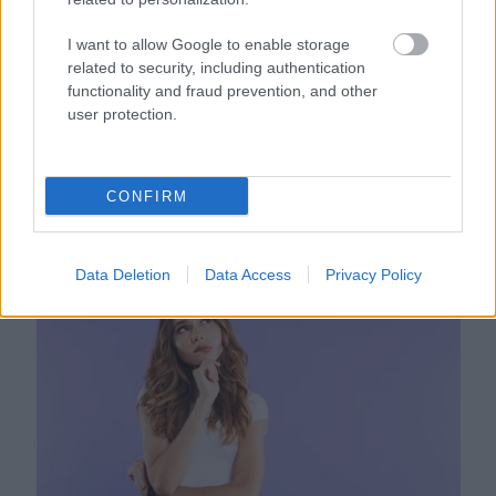
I want to allow Google to enable storage
related to security, including authentication
functionality and fraud prevention, and other
user protection.
Nem ecettel és nem szódabikarbónával: ezzel lesz
CONFIRM
újra csillogó a vízköves csap
Data Deletion
Data Access
Privacy Policy