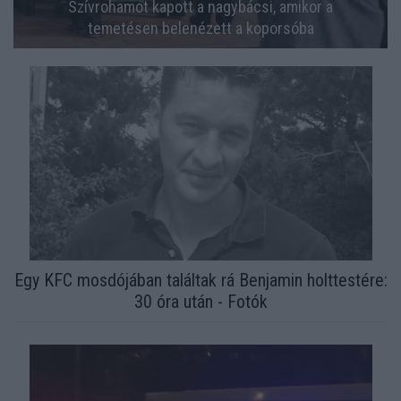
Szívrohamot kapott a nagybácsi, amikor a
temetésen belenézett a koporsóba
Egy KFC mosdójában találtak rá Benjamin holttestére:
30 óra után - Fotók