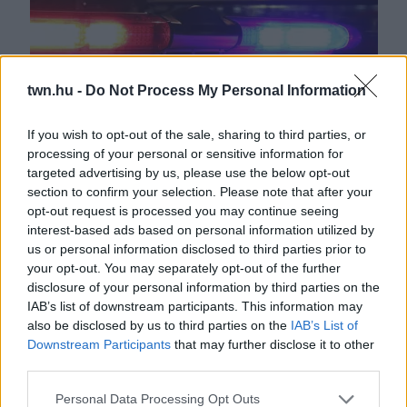
twn.hu -
Do Not Process My Personal Information
If you wish to opt-out of the sale, sharing to third parties, or
processing of your personal or sensitive information for
Egy 13 éves fiú holttestére találtak a vasúti síneken:
targeted advertising by us, please use the below opt-out
balesetre gyanakszik a rendőrség
section to confirm your selection. Please note that after your
opt-out request is processed you may continue seeing
interest-based ads based on personal information utilized by
us or personal information disclosed to third parties prior to
your opt-out. You may separately opt-out of the further
disclosure of your personal information by third parties on the
IAB’s list of downstream participants. This information may
also be disclosed by us to third parties on the
IAB’s List of
Downstream Participants
that may further disclose it to other
third parties.
Please note that this website/app uses one or more Google
Personal Data Processing Opt Outs