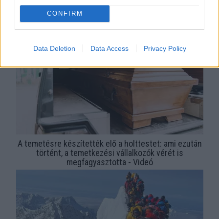
22 év után találták meg az eltűnt férfi holttestét -
CONFIRM
mumifikálódott - Fotók
Data Deletion
Data Access
Privacy Policy
A temetésre készítették elő a holttestet: ami ezután
történt, a temetkezési vállalkozók vérét is
megfagyasztotta - Videó