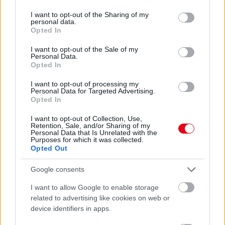
services and may gather and store information including but
Horror a roncstelepen: holttestet találtak egy kiégett autó
not limited to your visit or usage behaviour. You may click to
I want to opt-out of the Sharing of my
csomagtartójában - kiléte ismeretlen - Fotók
personal data.
grant or deny consent to Google and its third-party tags to
Opted In
use your data for below specified purposes in below Google
consent section.
I want to opt-out of the Sale of my
Personal Data.
Opted In
I want to opt-out of processing my
Personal Data for Targeted Advertising.
Opted In
I want to opt-out of Collection, Use,
Retention, Sale, and/or Sharing of my
Personal Data that Is Unrelated with the
Purposes for which it was collected.
Opted Out
A NASA elárulta: ez történik a holttesttel, ha valaki meghal
az űrben
Google consents
I want to allow Google to enable storage
related to advertising like cookies on web or
device identifiers in apps.