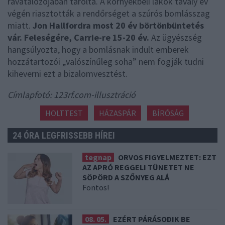
ravatalozójában tárolta. A környékbeli lakók tavaly év
végén riasztották a rendőrséget a szúrós bomlásszag
miatt.
Jon Hallfordra most 20 év börtönbüntetés
vár. Feleségére, Carrie-re 15-20 év.
Az ügyészség
hangsúlyozta, hogy a bomlásnak indult emberek
hozzátartozói „valószínűleg soha” nem fogják tudni
kiheverni ezt a bizalomvesztést.
Címlapfotó: 123rf.com-illusztráció
HOLTTEST
HÁZASPÁR
BÍRÓSÁG
24 ÓRA LEGFRISSEBB HÍREI
tegnap
ORVOS FIGYELMEZTET: EZT
AZ APRÓ REGGELI TÜNETET NE
SÖPÖRD A SZŐNYEG ALÁ
Fontos!
08. 05.
EZÉRT PÁRÁSODIK BE