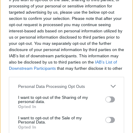
VITAMINHIÁNY – ILYEN JELEKRE FIGYELJ
processing of your personal or sensitive information for
Erre figyelj!
targeted advertising by us, please use the below opt-out
section to confirm your selection. Please note that after your
07. 31.
NEM A CITROMSAV, AZ ECET VAGY A
opt-out request is processed you may continue seeing
SZÓDABIKARBÓNA A LEGERŐSEBB: EZT HASZNÁLJÁK A
interest-based ads based on personal information utilized by
SZÁLLODÁKBAN A VÍZKŐ ELLEN
us or personal information disclosed to third parties prior to
Ez a szer tényleg eltünteti a vízkövet
your opt-out. You may separately opt-out of the further
disclosure of your personal information by third parties on the
07. 31.
HAGYD A SÓT: EGY CSIPET EBBŐL A FŐZŐVÍZBE,
IAB’s list of downstream participants. This information may
ÉS SOKKAL FINOMABB LESZ A FŐTT KRUMPLI
also be disclosed by us to third parties on the
IAB’s List of
Titkos hozzávaló
Downstream Participants
that may further disclose it to other
third parties.
24 ÓRA TOVÁBBI HÍREI
Please note that this website/app uses one or more Google
Personal Data Processing Opt Outs
24 óra
services and may gather and store information including but
not limited to your visit or usage behaviour. You may click to
I want to opt-out of the Sharing of my
personal data.
grant or deny consent to Google and its third-party tags to
Opted In
use your data for below specified purposes in below Google
consent section.
I want to opt-out of the Sale of my
Personal Data.
Opted In