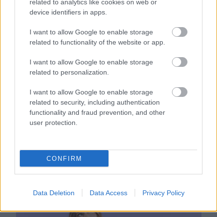
related to analytics like cookies on web or
Ezért párásodik be állandóan az ablak – egyszerűbb a
device identifiers in apps.
megoldás, mint gondolnád
I want to allow Google to enable storage
related to functionality of the website or app.
I want to allow Google to enable storage
related to personalization.
I want to allow Google to enable storage
related to security, including authentication
functionality and fraud prevention, and other
user protection.
CONFIRM
Nem ecettel és nem szódabikarbónával: ezzel lesz újra
csillogó a vízköves csap
Data Deletion
Data Access
Privacy Policy