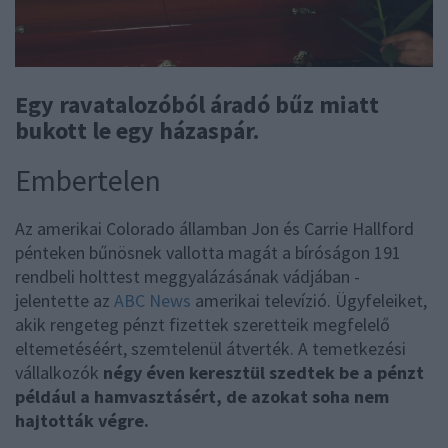
Egy ravatalozóból áradó bűz miatt
bukott le egy házaspár.
Embertelen
Az amerikai Colorado államban Jon és Carrie Hallford
pénteken bűnösnek vallotta magát a bíróságon 191
rendbeli holttest meggyalázásának vádjában -
jelentette az
ABC News
amerikai televízió. Ügyfeleiket,
akik rengeteg pénzt fizettek szeretteik megfelelő
eltemetéséért, szemtelenül átverték. A temetkezési
vállalkozók
négy éven keresztül szedtek be a pénzt
például a hamvasztásért, de azokat soha nem
hajtották végre.