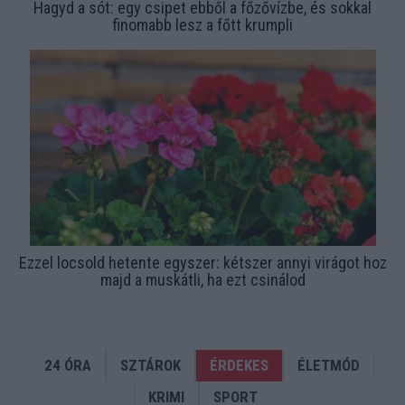
Hagyd a sót: egy csipet ebből a főzővízbe, és sokkal
finomabb lesz a főtt krumpli
Ezzel locsold hetente egyszer: kétszer annyi virágot hoz
majd a muskátli, ha ezt csinálod
24 ÓRA
SZTÁROK
ÉRDEKES
ÉLETMÓD
KRIMI
SPORT