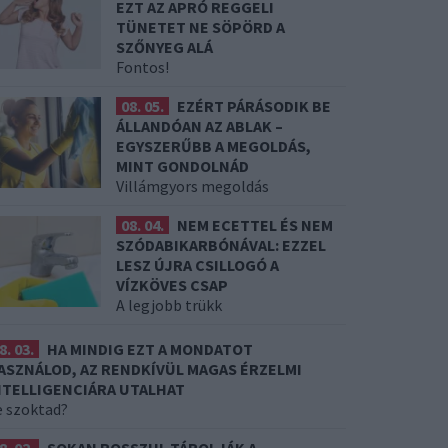
EZT AZ APRÓ REGGELI
TÜNETET NE SÖPÖRD A
SZŐNYEG ALÁ
Fontos!
08. 05.
EZÉRT PÁRÁSODIK BE
ÁLLANDÓAN AZ ABLAK –
EGYSZERŰBB A MEGOLDÁS,
MINT GONDOLNÁD
Villámgyors megoldás
08. 04.
NEM ECETTEL ÉS NEM
SZÓDABIKARBÓNÁVAL: EZZEL
LESZ ÚJRA CSILLOGÓ A
VÍZKÖVES CSAP
A legjobb trükk
8. 03.
HA MINDIG EZT A MONDATOT
ASZNÁLOD, AZ RENDKÍVÜL MAGAS ÉRZELMI
NTELLIGENCIÁRA UTALHAT
e szoktad?