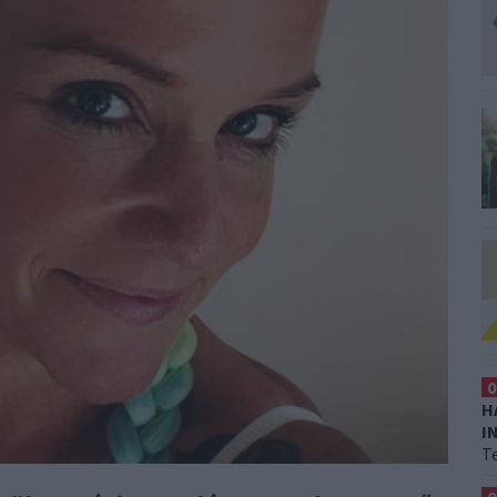
0
H
I
T