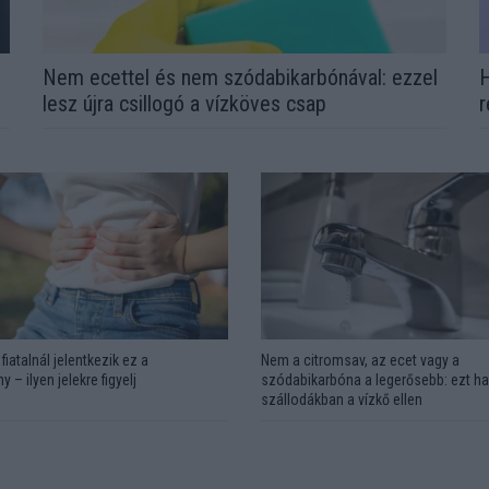
Nem ecettel és nem szódabikarbónával: ezzel
H
lesz újra csillogó a vízköves csap
r
fiatalnál jelentkezik ez a
Nem a citromsav, az ecet vagy a
y – ilyen jelekre figyelj
szódabikarbóna a legerősebb: ezt ha
szállodákban a vízkő ellen