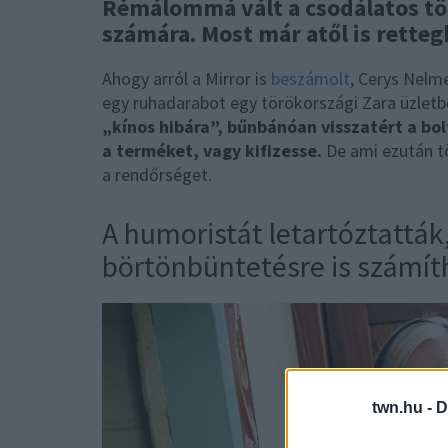
Rémálommá vált a csodálatos tör
számára. Most már atől is retteg
Ahogy arról a Mirror is
beszámolt
, Cerys Nelme
egy ruhadarabot egy törökországi Zara üzletből
„kínos hibára”, bűnbánóan visszatért a bol
a terméket, vagy kifizesse.
De ami ezután t
a rendőrséget.
A humoristát letartóztatták
börtönbüntetésre is számít
twn.hu -
D