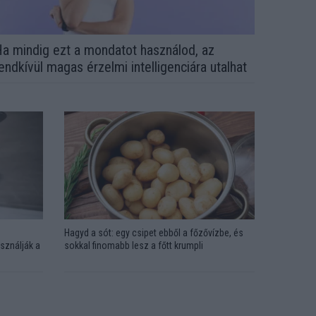
a mindig ezt a mondatot használod, az
endkívül magas érzelmi intelligenciára utalhat
Hagyd a sót: egy csipet ebből a főzővízbe, és
sználják a
sokkal finomabb lesz a főtt krumpli