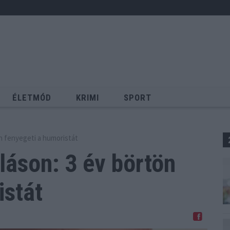
ÉLETMÓD
KRIMI
SPORT
Keresés
ön fenyegeti a humoristát
láson: 3 év
börtön
istát
Megosztom Facebookon