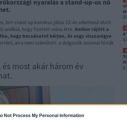
0
ökországi nyaralás a stand-up-os nő
G
het.
H
É
s, brit stand-up komikus július 22-én véletlenül elvitt
0
 anélkül, hogy fizetett volna érte.
Amikor rájött a
A
tba, hogy bocsánatot kérjen, és vagy visszavigye
Er
örtént, arra nem számított: a dolgozók azonnal hívták
0
S
H
, és most akár három év
Ez
hat.
o Not Process My Personal Information