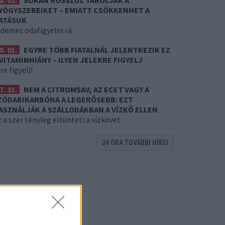
8. 02.
SOKAN ROSSZUL TÁROLJÁK A
YÓGYSZEREIKET – EMIATT CSÖKKENHET A
ATÁSUK
rdemes odafigyelni rá
8. 01.
EGYRE TÖBB FIATALNÁL JELENTKEZIK EZ
 VITAMINHIÁNY – ILYEN JELEKRE FIGYELJ
re figyelj!
7. 31.
NEM A CITROMSAV, AZ ECET VAGY A
ZÓDABIKARBÓNA A LEGERŐSEBB: EZT
ASZNÁLJÁK A SZÁLLODÁKBAN A VÍZKŐ ELLEN
 a szer tényleg eltünteti a vízkövet
24 ÓRA TOVÁBBI HÍREI