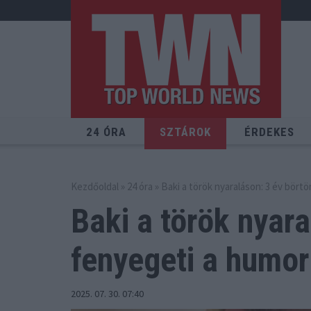
24 ÓRA
SZTÁROK
ÉRDEKES
Kezdőoldal
»
24 óra
» Baki a török nyaraláson: 3 év bört
Baki a török nyara
fenyegeti a humor
2025. 07. 30. 07:40