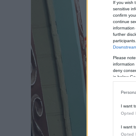
If you wish 
sensitive in
confirm you
continue se
information 
further disc
participants
Downstream 
Please note
information 
deny consent
in below Go
Persona
I want t
Opted 
I want t
Opted 