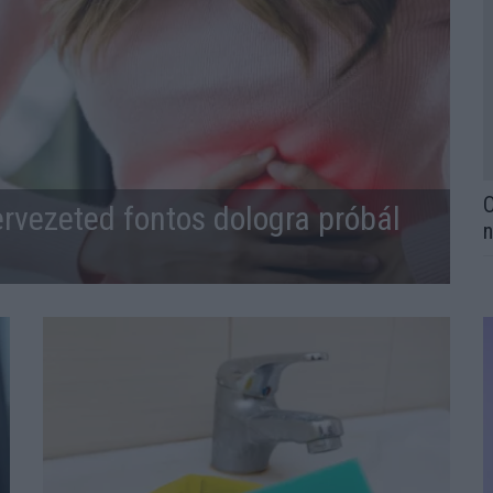
O
ervezeted fontos dologra próbál
n