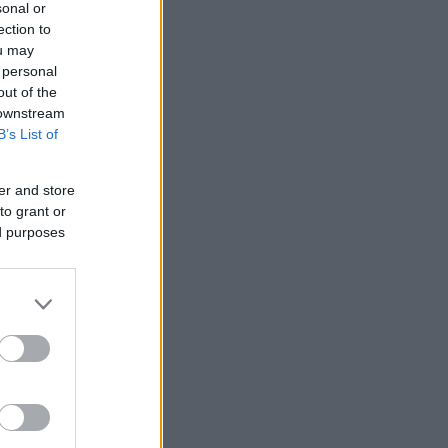
sonal or
ection to
ou may
 personal
out of the
 downstream
B’s List of
er and store
to grant or
ed purposes