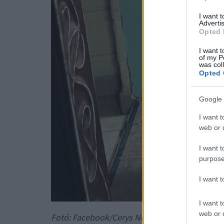
I want 
Advertis
Opted 
I want t
of my P
was col
Opted 
Google 
I want t
web or d
I want t
purpose
I want 
I want t
web or d
Fotó: Facebook/Cerys Nelmes