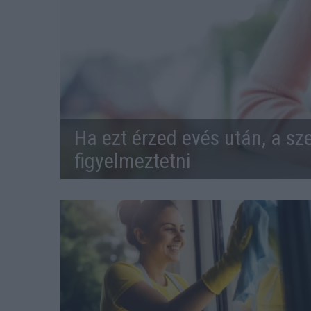
Ha ezt érzed evés után, a sz
figyelmeztetni