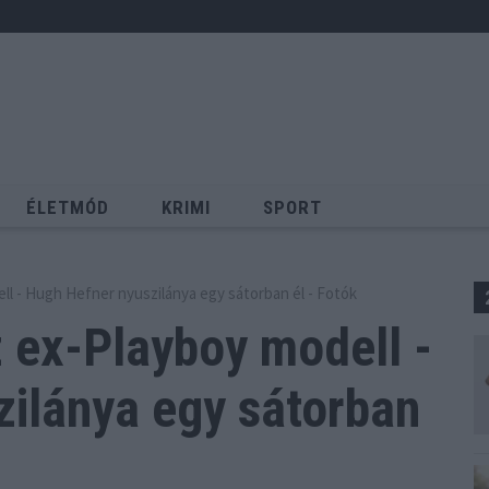
ÉLETMÓD
KRIMI
SPORT
Keresés
ell - Hugh Hefner nyuszilánya egy sátorban él - Fotók
z ex-Playboy modell -
ilánya egy sátorban