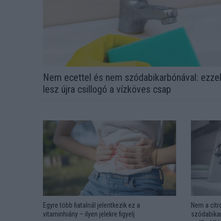
Nem ecettel és nem szódabikarbónával: ezze
lesz újra csillogó a vízköves csap
Egyre több fiatalnál jelentkezik ez a
Nem a citr
vitaminhiány – ilyen jelekre figyelj
szódabikar