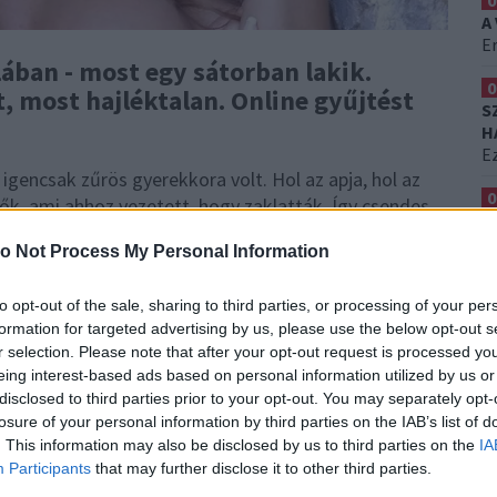
0
A
Er
lában - most egy sátorban lakik.
0
t, most hajléktalan. Online gyűjtést
S
H
Ez
igencsak zűrös gyerekkora volt. Hol az apja, hol az
0
ülők, ami ahhoz vezetett, hogy zaklatták. Így csendes,
F
nait is sokszor váltotta. 1
2 éves korától azt
K
o Not Process My Personal Information
a a versenyeket, tehetségkutatókat, hogy
T
p-szigeteken képviselte Nagy-Britanniát a Miss Earth
to opt-out of the sale, sharing to third parties, or processing of your per
zszereződött.
Magazinok címlaplánya lett,
formation for targeted advertising by us, please use the below opt-out s
záson találkozott a Playboy kiadójával, Hugh
r selection. Please note that after your opt-out request is processed y
eing interest-based ads based on personal information utilized by us or
disclosed to third parties prior to your opt-out. You may separately opt-
l
losure of your personal information by third parties on the IAB’s list of
. This information may also be disclosed by us to third parties on the
IA
Participants
that may further disclose it to other third parties.
m maradt a csillogásból: az egykori modell már nem