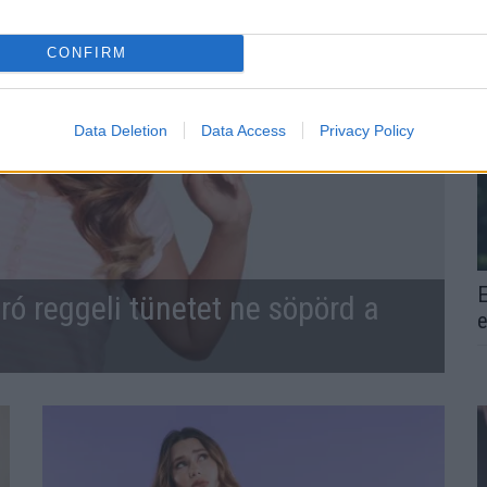
CONFIRM
Data Deletion
Data Access
Privacy Policy
E
ró reggeli tünetet ne söpörd a
e