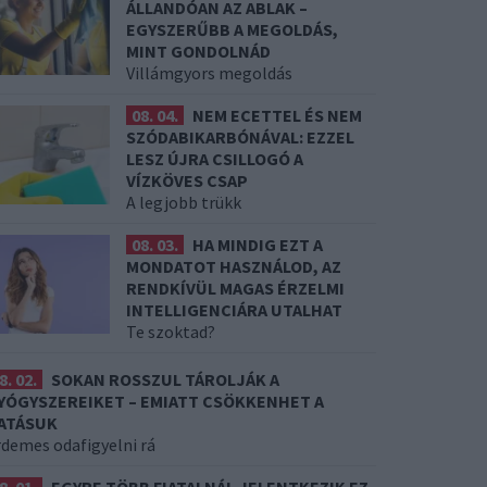
ÁLLANDÓAN AZ ABLAK –
EGYSZERŰBB A MEGOLDÁS,
MINT GONDOLNÁD
Villámgyors megoldás
08. 04.
NEM ECETTEL ÉS NEM
SZÓDABIKARBÓNÁVAL: EZZEL
LESZ ÚJRA CSILLOGÓ A
VÍZKÖVES CSAP
A legjobb trükk
08. 03.
HA MINDIG EZT A
MONDATOT HASZNÁLOD, AZ
RENDKÍVÜL MAGAS ÉRZELMI
INTELLIGENCIÁRA UTALHAT
Te szoktad?
8. 02.
SOKAN ROSSZUL TÁROLJÁK A
YÓGYSZEREIKET – EMIATT CSÖKKENHET A
ATÁSUK
rdemes odafigyelni rá