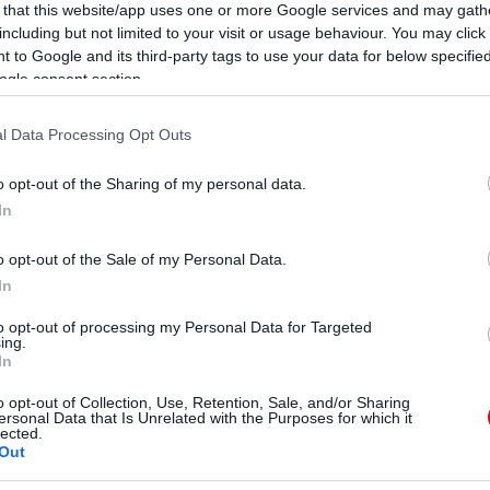
 that this website/app uses one or more Google services and may gath
hajléktalan.
De nem adná fel ilyen könnyen, ezért
including but not limited to your visit or usage behaviour. You may click 
egy hajt, amin biztonságban élhet.
 to Google and its third-party tags to use your data for below specifi
ogle consent section.
rdulatot vett” - írja az oldalon, a
tovább a képek!
l Data Processing Opt Outs
o opt-out of the Sharing of my personal data.
In
o opt-out of the Sale of my Personal Data.
In
ó fényképek - íme az
to opt-out of processing my Personal Data for Targeted
ing.
In
 bombázó ma
o opt-out of Collection, Use, Retention, Sale, and/or Sharing
ersonal Data that Is Unrelated with the Purposes for which it
lected.
Out