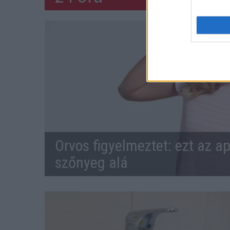
Orvos figyelmeztet: ezt az ap
szőnyeg alá