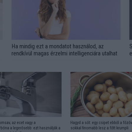
l
Ha mindig ezt a mondatot használod, az
S
rendkívül magas érzelmi intelligenciára utalhat
e
omsav, az ecet vagy a
Hagyd a sót: egy csipet ebből a főzőv
bóna a legerősebb: ezt használják a
sokkal finomabb lesz a főtt krumpli