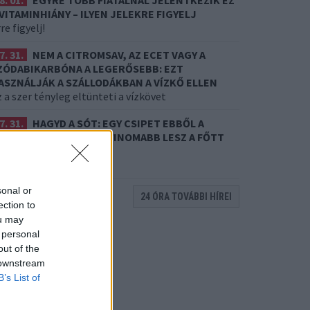
8. 01.
EGYRE TÖBB FIATALNÁL JELENTKEZIK EZ
 VITAMINHIÁNY – ILYEN JELEKRE FIGYELJ
re figyelj!
7. 31.
NEM A CITROMSAV, AZ ECET VAGY A
ZÓDABIKARBÓNA A LEGERŐSEBB: EZT
ASZNÁLJÁK A SZÁLLODÁKBAN A VÍZKŐ ELLEN
 a szer tényleg eltünteti a vízkövet
7. 31.
HAGYD A SÓT: EGY CSIPET EBBŐL A
ŐZŐVÍZBE, ÉS SOKKAL FINOMABB LESZ A FŐTT
RUMPLI
itkos hozzávaló
sonal or
24 ÓRA TOVÁBBI HÍREI
ection to
ou may
 personal
out of the
 downstream
B’s List of