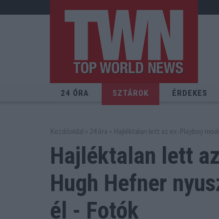
24 ÓRA
SZTÁROK
ÉRDEKES
Kezdőoldal
»
24 óra
» Hajléktalan lett az ex-Playboy mod
Hajléktalan lett a
Hugh Hefner
nyusz
él - Fotók