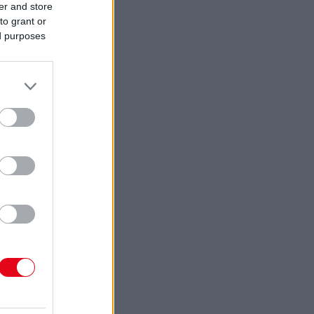
er and store
to grant or
ed purposes