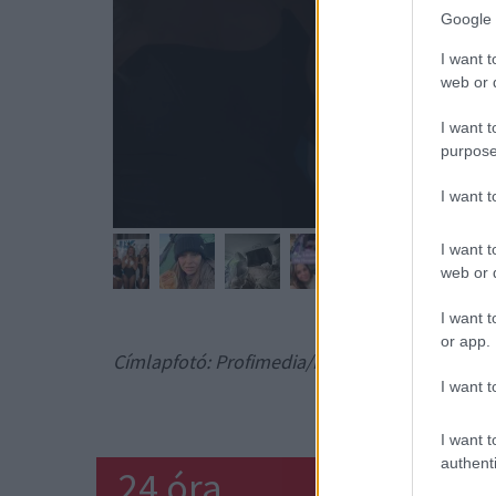
Google 
I want t
web or d
I want t
purpose
I want 
I want t
web or d
I want t
or app.
Címlapfotó: Profimedia/RedDot
I want t
HAJLÉKTALAN
I want t
authenti
24 óra