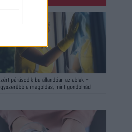
zért párásodik be állandóan az ablak –
gyszerűbb a megoldás, mint gondolnád