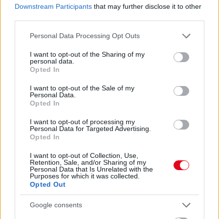
Downstream Participants
that may further disclose it to other
08. 03.
HA MINDIG EZT A MONDATOT HASZNÁLOD, AZ
third parties.
RENDKÍVÜL MAGAS ÉRZELMI INTELLIGENCIÁRA UTALHAT
Te szoktad?
Please note that this website/app uses one or more Google
Personal Data Processing Opt Outs
services and may gather and store information including but
08. 02.
SOKAN ROSSZUL TÁROLJÁK A GYÓGYSZEREIKET –
not limited to your visit or usage behaviour. You may click to
I want to opt-out of the Sharing of my
EMIATT CSÖKKENHET A HATÁSUK
personal data.
grant or deny consent to Google and its third-party tags to
Érdemes odafigyelni rá
Opted In
use your data for below specified purposes in below Google
consent section.
08. 01.
EGYRE TÖBB FIATALNÁL JELENTKEZIK EZ A
I want to opt-out of the Sale of my
Personal Data.
VITAMINHIÁNY – ILYEN JELEKRE FIGYELJ
Opted In
Erre figyelj!
I want to opt-out of processing my
Personal Data for Targeted Advertising.
24 ÓRA TOVÁBBI HÍREI
Opted In
24 óra
I want to opt-out of Collection, Use,
Retention, Sale, and/or Sharing of my
Personal Data that Is Unrelated with the
Purposes for which it was collected.
Opted Out
Google consents