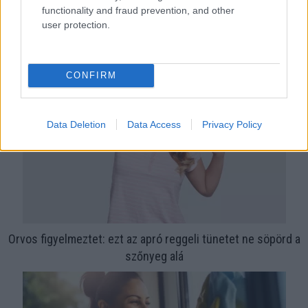
functionality and fraud prevention, and other
Ha ezt érzed evés után, a szervezeted fontos dologra
user protection.
próbál figyelmeztetni
CONFIRM
Data Deletion
Data Access
Privacy Policy
Orvos figyelmeztet: ezt az apró reggeli tünetet ne söpörd a
szőnyeg alá