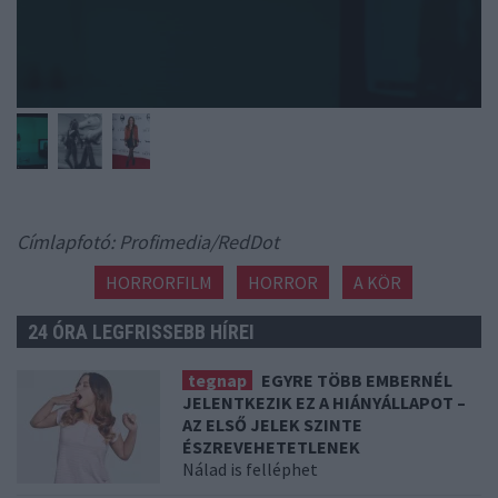
Címlapfotó: Profimedia/RedDot
HORRORFILM
HORROR
A KÖR
24 ÓRA LEGFRISSEBB HÍREI
tegnap
EGYRE TÖBB EMBERNÉL
JELENTKEZIK EZ A HIÁNYÁLLAPOT –
AZ ELSŐ JELEK SZINTE
ÉSZREVEHETETLENEK
Nálad is felléphet