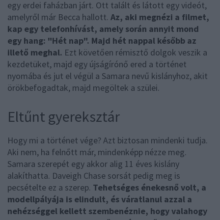
egy erdei faházban járt. Ott talált és látott egy videót,
amelyről már Becca hallott.
Az, aki megnézi a filmet,
kap egy telefonhívást, amely során annyit mond
egy hang: "Hét nap". Majd hét nappal később az
illető meghal.
Ezt követően rémisztő dolgok veszik a
kezdetüket, majd egy újságírónő ered a történet
nyomába és jut el végül a Samara nevű kislányhoz, akit
örökbefogadtak, majd megöltek a szülei.
Eltűnt gyereksztár
Hogy mi a történet vége? Azt biztosan mindenki tudja.
Aki nem, ha felnőtt már, mindenképp nézze meg.
Samara szerepét egy akkor alig 11 éves kislány
alakíthatta. Daveigh Chase sorsát pedig meg is
pecsételte ez a szerep.
Tehetséges énekesnő volt, a
modellpályája is elindult, és váratlanul azzal a
nehézséggel kellett szembenéznie, hogy valahogy