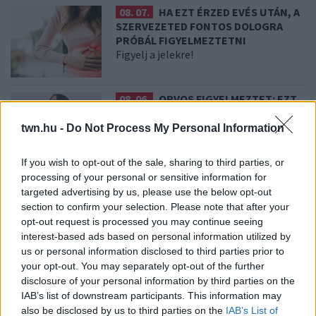
08. 07.
HA EZT ÉRZED EVÉS UTÁN, A
SZERVEZETED FONTOS DOLOGRA
PRÓBÁL FIGYELMEZTETNI
Figyelj a jelekre!
08. 06.
ORVOS FIGYELMEZTET: EZT
AZ APRÓ REGGELI TÜNETET NE
SÖPÖRD A SZŐNYEG ALÁ
twn.hu -
Do Not Process My Personal Information
Fontos!
If you wish to opt-out of the sale, sharing to third parties, or
processing of your personal or sensitive information for
08. 05.
EZÉRT PÁRÁSODIK BE
targeted advertising by us, please use the below opt-out
ÁLLANDÓAN AZ ABLAK – EGYSZERŰBB
section to confirm your selection. Please note that after your
A MEGOLDÁS, MINT GONDOLNÁD
opt-out request is processed you may continue seeing
Villámgyors megoldás
interest-based ads based on personal information utilized by
us or personal information disclosed to third parties prior to
your opt-out. You may separately opt-out of the further
08. 04.
NEM ECETTEL ÉS NEM SZÓDABIKARBÓNÁVAL:
disclosure of your personal information by third parties on the
EZZEL LESZ ÚJRA CSILLOGÓ A VÍZKÖVES CSAP
IAB’s list of downstream participants. This information may
A legjobb trükk
also be disclosed by us to third parties on the
IAB’s List of