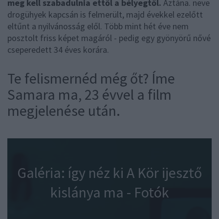
meg kell szabadulnia ettől a bélyegtől.
Aztána. neve
drogühyek kapcsán is felmerült, majd évekkel ezelőtt
eltűnt a nyilvánosság elől. Több mint hét éve nem
posztolt friss képet magáról - pedig egy gyönyörű nővé
cseperedett 34 éves korára.
Te felismernéd még őt? Íme
Samara ma, 23 évvel a film
megjelenése után.
Galéria: így néz ki A Kör ijesztő
kislánya ma - Fotók