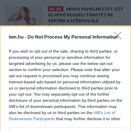
08. 06.
ORVOS FIGYELMEZTET: EZT
AZ APRÓ REGGELI TÜNETET NE
SÖPÖRD A SZŐNYEG ALÁ
Fontos!
twn.hu -
Do Not Process My Personal Information
08. 05.
EZÉRT PÁRÁSODIK BE
ÁLLANDÓAN AZ ABLAK – EGYSZERŰBB
If you wish to opt-out of the sale, sharing to third parties, or
A MEGOLDÁS, MINT GONDOLNÁD
processing of your personal or sensitive information for
Villámgyors megoldás
targeted advertising by us, please use the below opt-out
section to confirm your selection. Please note that after your
opt-out request is processed you may continue seeing
08. 04.
NEM ECETTEL ÉS NEM SZÓDABIKARBÓNÁVAL:
interest-based ads based on personal information utilized by
EZZEL LESZ ÚJRA CSILLOGÓ A VÍZKÖVES CSAP
us or personal information disclosed to third parties prior to
A legjobb trükk
your opt-out. You may separately opt-out of the further
disclosure of your personal information by third parties on the
08. 03.
HA MINDIG EZT A MONDATOT HASZNÁLOD, AZ
IAB’s list of downstream participants. This information may
RENDKÍVÜL MAGAS ÉRZELMI INTELLIGENCIÁRA UTALHAT
also be disclosed by us to third parties on the
IAB’s List of
Te szoktad?
Downstream Participants
that may further disclose it to other
third parties.
08. 02.
SOKAN ROSSZUL TÁROLJÁK A GYÓGYSZEREIKET –