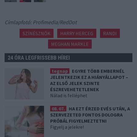
Címlapfotó: Profimedia/RedDot
SZÍNÉSZNŐK
HARRY HERCEG
RANDI
MEGHAN MARKLE
24 ÓRA LEGFRISSEBB HÍREI
tegnap
EGYRE TÖBB EMBERNÉL
JELENTKEZIK EZ A HIÁNYÁLLAPOT –
AZ ELSŐ JELEK SZINTE
ÉSZREVEHETETLENEK
Nálad is felléphet
08. 07.
HA EZT ÉRZED EVÉS UTÁN, A
SZERVEZETED FONTOS DOLOGRA
PRÓBÁL FIGYELMEZTETNI
Figyelj a jelekre!