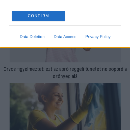
CONFIRM
Data Deletion
Data Access
Privacy Policy
Orvos figyelmeztet: ezt az apró reggeli tünetet ne söpörd a
szőnyeg alá