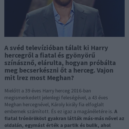
A svéd televízióban tálalt ki Harry
hercegről a fiatal és gyönyörű
színásznő, elárulta, hogyan próbálta
meg becserkészni őt a herceg. Vajon
mit lrez most Meghan?
Mielőtt a 39 éves Harry herceg 2016-ban
megismerkedett jelenlegi feleségével, a 43 éves
Meghan hercegnével, Károly király fia elfoglalt
embernek számított. És ez igaz a magánéletére is.
A
fiatal trónörököst gyakran látták más-más nővel az
oldalán, egymást érték a partik és bulik, ahol