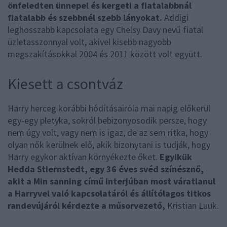
önfeledten ünnepel és kergeti a fiatalabbnál
fiatalabb és szebbnél szebb lányokat.
Addigi
leghosszabb kapcsolata egy Chelsy Davy nevű fiatal
üzletasszonnyal volt, akivel kisebb nagyobb
megszakításokkal 2004 és 2011 között volt együtt.
Kiesett a csontváz
Harry herceg korábbi hódításairóla mai napig előkerül
egy-egy pletyka, sokról bebizonyosodik persze, hogy
nem úgy volt, vagy nem is igaz, de az sem ritka, hogy
olyan nők kerülnek elő, akik bizonytani is tudják, hogy
Harry egykor aktívan környékezte őket.
Egyikük
Hedda Stiernstedt, egy 36 éves svéd színésznő,
akit a Min sanning című interjúban most váratlanul
a Harryvel való kapcsolatáról és állítólagos titkos
randevújáról kérdezte a műsorvezető,
Kristian Luuk.