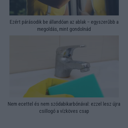
Ezért párásodik be állandóan az ablak – egyszerűbb a
megoldás, mint gondolnád
Nem ecettel és nem szódabikarbónával: ezzel lesz újra
csillogó a vízköves csap