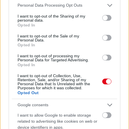
EMIATT CSÖKKENHET A HATÁSUK
Please note that this website/app uses one or more Google
Personal Data Processing Opt Outs
Érdemes odafigyelni rá
services and may gather and store information including but
not limited to your visit or usage behaviour. You may click to
I want to opt-out of the Sharing of my
08. 01.
EGYRE TÖBB FIATALNÁL JELENTKEZIK EZ A
personal data.
grant or deny consent to Google and its third-party tags to
Opted In
VITAMINHIÁNY – ILYEN JELEKRE FIGYELJ
use your data for below specified purposes in below Google
Erre figyelj!
consent section.
I want to opt-out of the Sale of my
Personal Data.
Opted In
24 ÓRA TOVÁBBI HÍREI
I want to opt-out of processing my
24 óra
Personal Data for Targeted Advertising.
Opted In
I want to opt-out of Collection, Use,
Retention, Sale, and/or Sharing of my
Personal Data that Is Unrelated with the
Purposes for which it was collected.
Opted Out
Google consents
I want to allow Google to enable storage
related to advertising like cookies on web or
device identifiers in apps.