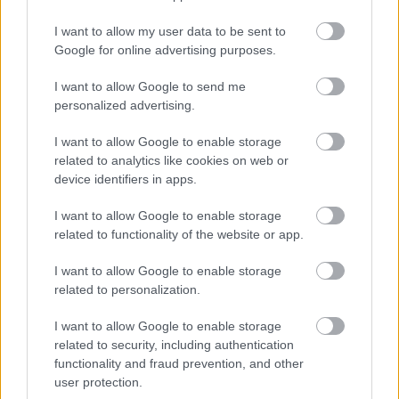
I want to allow my user data to be sent to
Google for online advertising purposes.
Egyre több embernél jelentkezik ez a hiányállapot – az
első jelek szinte észrevehetetlenek
I want to allow Google to send me
personalized advertising.
I want to allow Google to enable storage
related to analytics like cookies on web or
device identifiers in apps.
I want to allow Google to enable storage
related to functionality of the website or app.
I want to allow Google to enable storage
related to personalization.
Ha ezt érzed evés után, a szervezeted fontos dologra
I want to allow Google to enable storage
related to security, including authentication
próbál figyelmeztetni
functionality and fraud prevention, and other
user protection.