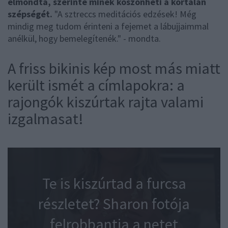
elmondta, szerinte minek köszönheti a kortalan
szépségét.
"A sztreccs meditációs edzések! Még
mindig meg tudom érinteni a fejemet a lábujjaimmal
anélkül, hogy bemelegítenék." - mondta.
A friss bikinis kép most más miatt
került ismét a címlapokra: a
rajongók kiszúrtak rajta valami
izgalmasat!
Te is kiszúrtad a furcsa
részletet? Sharon fotója
felrobbantja a netet