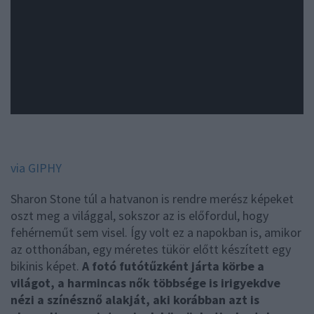
via GIPHY
Sharon Stone túl a hatvanon is rendre merész képeket
oszt meg a világgal, sokszor az is előfordul, hogy
fehérneműt sem visel. Így volt ez a napokban is, amikor
az otthonában, egy méretes tükör előtt készített egy
bikinis képet.
A fotó futótűzként járta körbe a
világot, a harmincas nők többsége is irigyekdve
nézi a színésznő alakját, aki korábban azt is