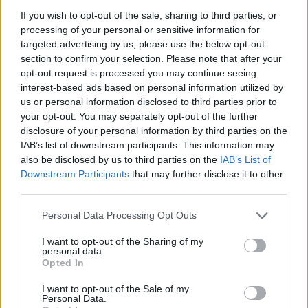
If you wish to opt-out of the sale, sharing to third parties, or
08. 04.
NEM ECETTEL ÉS NEM
SZÓDABIKARBÓNÁVAL: EZZEL LESZ
processing of your personal or sensitive information for
ÚJRA CSILLOGÓ A VÍZKÖVES CSAP
targeted advertising by us, please use the below opt-out
A legjobb trükk
section to confirm your selection. Please note that after your
opt-out request is processed you may continue seeing
interest-based ads based on personal information utilized by
08. 03.
HA MINDIG EZT A MONDATOT
us or personal information disclosed to third parties prior to
HASZNÁLOD, AZ RENDKÍVÜL MAGAS
your opt-out. You may separately opt-out of the further
ÉRZELMI INTELLIGENCIÁRA UTALHAT
disclosure of your personal information by third parties on the
Te szoktad?
IAB’s list of downstream participants. This information may
also be disclosed by us to third parties on the
IAB’s List of
Downstream Participants
that may further disclose it to other
08. 02.
SOKAN ROSSZUL TÁROLJÁK
third parties.
A GYÓGYSZEREIKET – EMIATT
CSÖKKENHET A HATÁSUK
Please note that this website/app uses one or more Google
Personal Data Processing Opt Outs
Érdemes odafigyelni rá
services and may gather and store information including but
not limited to your visit or usage behaviour. You may click to
I want to opt-out of the Sharing of my
personal data.
grant or deny consent to Google and its third-party tags to
Opted In
use your data for below specified purposes in below Google
08. 01.
EGYRE TÖBB FIATALNÁL JELENTKEZIK EZ A
consent section.
VITAMINHIÁNY – ILYEN JELEKRE FIGYELJ
I want to opt-out of the Sale of my
Personal Data.
Erre figyelj!