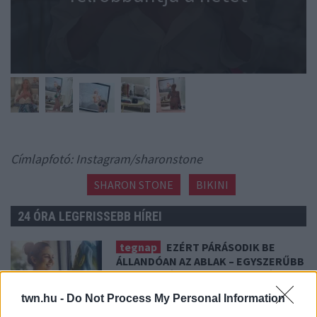
Címlapfotó: Instagram/sharonstone
SHARON STONE
BIKINI
24 ÓRA LEGFRISSEBB HÍREI
tegnap
EZÉRT PÁRÁSODIK BE
ÁLLANDÓAN AZ ABLAK – EGYSZERŰBB
A MEGOLDÁS, MINT GONDOLNÁD
Villámgyors megoldás
twn.hu -
Do Not Process My Personal Information