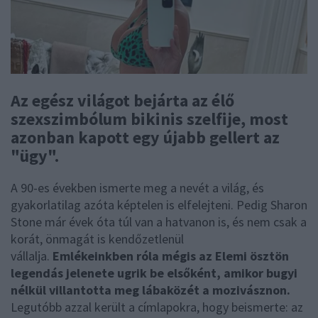
Az egész világot bejárta az élő
szexszimbólum bikinis szelfije, most
azonban kapott egy újabb gellert az
"ügy".
A 90-es években ismerte meg a nevét a világ, és
gyakorlatilag azóta képtelen is elfelejteni. Pedig Sharon
Stone már évek óta túl van a hatvanon is, és nem csak a
korát, önmagát is kendőzetlenül
vállalja.
Emlékeinkben róla mégis az Elemi ösztön
legendás jelenete ugrik be elsőként, amikor bugyi
nélkül villantotta meg lábaközét a mozivásznon.
Legutóbb azzal került a címlapokra, hogy beismerte: az