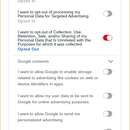
Opted In
07. 31.
NEM A CITROMSAV, AZ ECET VAGY A
I want to opt-out of processing my
SZÓDABIKARBÓNA A LEGERŐSEBB: EZT HASZNÁLJÁK A
Personal Data for Targeted Advertising.
SZÁLLODÁKBAN A VÍZKŐ ELLEN
Opted In
Ez a szer tényleg eltünteti a vízkövet
I want to opt-out of Collection, Use,
Retention, Sale, and/or Sharing of my
07. 31.
HAGYD A SÓT: EGY CSIPET EBBŐL A FŐZŐVÍZBE,
Personal Data that Is Unrelated with the
ÉS SOKKAL FINOMABB LESZ A FŐTT KRUMPLI
Purposes for which it was collected.
Titkos hozzávaló
Opted Out
07. 31.
EZZEL LOCSOLD HETENTE EGYSZER: KÉTSZER
Google consents
ANNYI VIRÁGOT HOZ MAJD A MUSKÁTLI, HA EZT CSINÁLOD
Ettől lesz a tiéd a leggyönyörűbb muskátli a környéken
I want to allow Google to enable storage
related to advertising like cookies on web or
device identifiers in apps.
24 ÓRA TOVÁBBI HÍREI
I want to allow my user data to be sent to
24 óra
Google for online advertising purposes.
I want to allow Google to send me
personalized advertising.