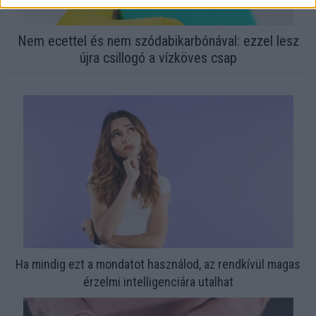
Nem ecettel és nem szódabikarbónával: ezzel lesz
újra csillogó a vízköves csap
Ha mindig ezt a mondatot használod, az rendkívül magas
érzelmi intelligenciára utalhat