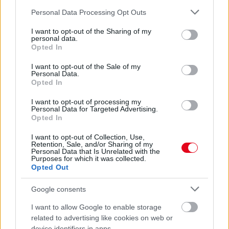
SZÓDABIKARBÓNA A LEGERŐSEBB: EZT HASZNÁLJÁK A
Please note that this website/app uses one or more Google
SZÁLLODÁKBAN A VÍZKŐ ELLEN
Personal Data Processing Opt Outs
services and may gather and store information including but
Ez a szer tényleg eltünteti a vízkövet
not limited to your visit or usage behaviour. You may click to
I want to opt-out of the Sharing of my
personal data.
07. 31.
HAGYD A SÓT: EGY CSIPET EBBŐL A FŐZŐVÍZBE,
grant or deny consent to Google and its third-party tags to
Opted In
ÉS SOKKAL FINOMABB LESZ A FŐTT KRUMPLI
use your data for below specified purposes in below Google
Titkos hozzávaló
consent section.
I want to opt-out of the Sale of my
Personal Data.
Opted In
24 ÓRA TOVÁBBI HÍREI
I want to opt-out of processing my
24 óra
Personal Data for Targeted Advertising.
Opted In
I want to opt-out of Collection, Use,
Retention, Sale, and/or Sharing of my
Personal Data that Is Unrelated with the
Purposes for which it was collected.
Opted Out
Google consents
I want to allow Google to enable storage
related to advertising like cookies on web or
device identifiers in apps.