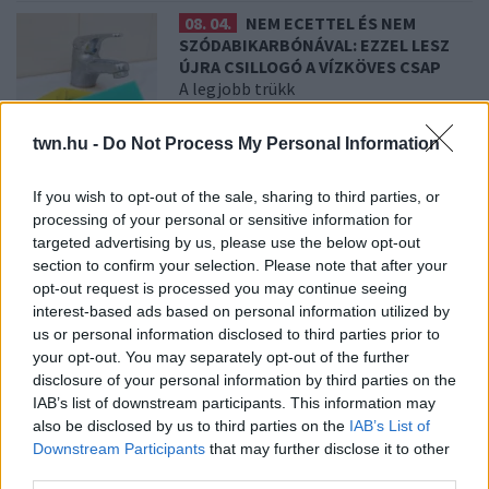
08. 04.
NEM ECETTEL ÉS NEM
SZÓDABIKARBÓNÁVAL: EZZEL LESZ
ÚJRA CSILLOGÓ A VÍZKÖVES CSAP
A legjobb trükk
twn.hu -
Do Not Process My Personal Information
08. 03.
HA MINDIG EZT A MONDATOT
HASZNÁLOD, AZ RENDKÍVÜL MAGAS
If you wish to opt-out of the sale, sharing to third parties, or
ÉRZELMI INTELLIGENCIÁRA UTALHAT
processing of your personal or sensitive information for
Te szoktad?
targeted advertising by us, please use the below opt-out
section to confirm your selection. Please note that after your
opt-out request is processed you may continue seeing
08. 02.
SOKAN ROSSZUL TÁROLJÁK A GYÓGYSZEREIKET –
interest-based ads based on personal information utilized by
EMIATT CSÖKKENHET A HATÁSUK
us or personal information disclosed to third parties prior to
Érdemes odafigyelni rá
your opt-out. You may separately opt-out of the further
disclosure of your personal information by third parties on the
08. 01.
EGYRE TÖBB FIATALNÁL JELENTKEZIK EZ A
IAB’s list of downstream participants. This information may
VITAMINHIÁNY – ILYEN JELEKRE FIGYELJ
Erre figyelj!
also be disclosed by us to third parties on the
IAB’s List of
Downstream Participants
that may further disclose it to other
07. 31.
NEM A CITROMSAV, AZ ECET VAGY A
third parties.