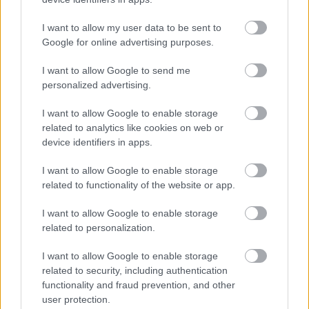
I want to allow my user data to be sent to
Google for online advertising purposes.
Orvos figyelmeztet: ezt az apró reggeli tünetet ne
söpörd a szőnyeg alá
I want to allow Google to send me
personalized advertising.
I want to allow Google to enable storage
related to analytics like cookies on web or
device identifiers in apps.
I want to allow Google to enable storage
related to functionality of the website or app.
I want to allow Google to enable storage
related to personalization.
I want to allow Google to enable storage
Ezért párásodik be állandóan az ablak – egyszerűbb a
related to security, including authentication
megoldás, mint gondolnád
functionality and fraud prevention, and other
user protection.