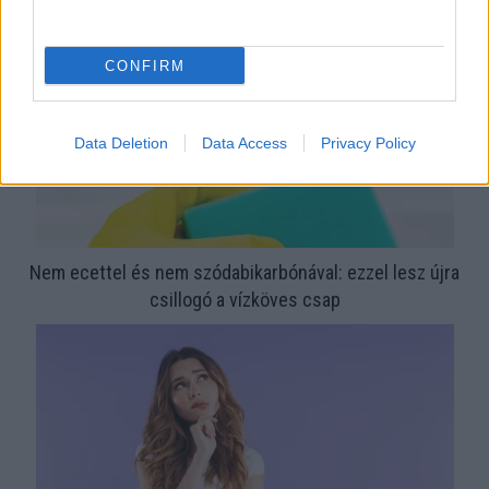
CONFIRM
Data Deletion
Data Access
Privacy Policy
Nem ecettel és nem szódabikarbónával: ezzel lesz újra
csillogó a vízköves csap