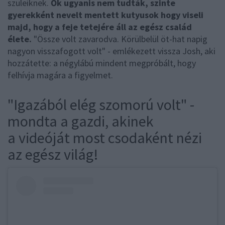
szüleiknek.
Ők ugyanis nem tudták, szinte
gyerekként nevelt mentett kutyusok hogy viseli
majd, hogy a feje tetejére áll az egész család
élete.
"Össze volt zavarodva. Körülbelül öt-hat napig
nagyon visszafogott volt" - emlékezett vissza Josh, aki
hozzátette: a négylábú mindent megpróbált, hogy
felhívja magára a figyelmet.
"Igazából elég szomorú volt" -
mondta a gazdi, akinek
a videóját most csodaként nézi
az egész világ!