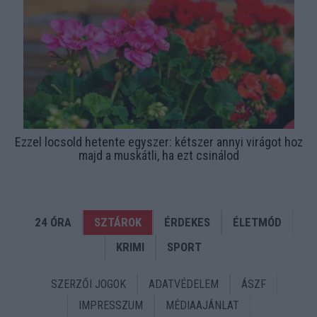
Ezzel locsold hetente egyszer: kétszer annyi virágot hoz
majd a muskátli, ha ezt csinálod
24 ÓRA
SZTÁROK
ÉRDEKES
ÉLETMÓD
KRIMI
SPORT
SZERZŐI JOGOK
ADATVÉDELEM
ÁSZF
IMPRESSZUM
MÉDIAAJÁNLAT