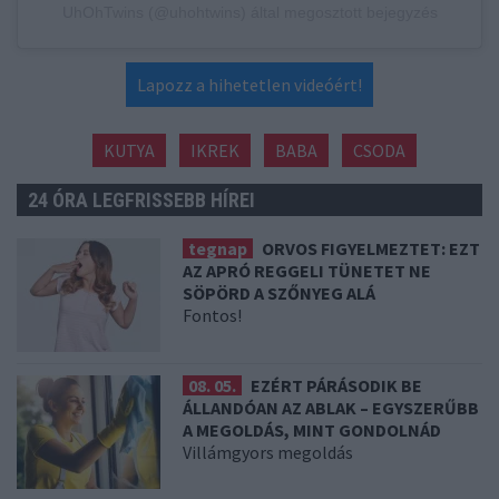
UhOhTwins (@uhohtwins) által megosztott bejegyzés
Lapozz a hihetetlen videóért!
KUTYA
IKREK
BABA
CSODA
24 ÓRA LEGFRISSEBB HÍREI
tegnap
ORVOS FIGYELMEZTET: EZT
AZ APRÓ REGGELI TÜNETET NE
SÖPÖRD A SZŐNYEG ALÁ
Fontos!
08. 05.
EZÉRT PÁRÁSODIK BE
ÁLLANDÓAN AZ ABLAK – EGYSZERŰBB
A MEGOLDÁS, MINT GONDOLNÁD
Villámgyors megoldás