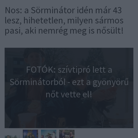
Nos: a Sörminátor idén már 43
lesz, hihetetlen, milyen sármos
pasi, aki nemrég meg is nősült!
FOTÓK: szívtipró lett a
Sörminátorból - ezt a gyönyörű
nőt vette el!