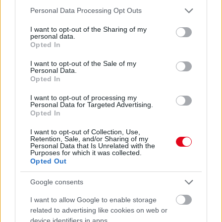
ÉS SOKKAL FINOMABB LESZ A FŐTT KRUMPLI
Please note that this website/app uses one or more Google
Personal Data Processing Opt Outs
Titkos hozzávaló
services and may gather and store information including but
not limited to your visit or usage behaviour. You may click to
I want to opt-out of the Sharing of my
personal data.
07. 31.
EZZEL LOCSOLD HETENTE EGYSZER: KÉTSZER
grant or deny consent to Google and its third-party tags to
Opted In
ANNYI VIRÁGOT HOZ MAJD A MUSKÁTLI, HA EZT CSINÁLOD
use your data for below specified purposes in below Google
Ettől lesz a tiéd a leggyönyörűbb muskátli a környéken
consent section.
I want to opt-out of the Sale of my
Personal Data.
Opted In
24 ÓRA TOVÁBBI HÍREI
I want to opt-out of processing my
24 óra
Personal Data for Targeted Advertising.
Opted In
I want to opt-out of Collection, Use,
Retention, Sale, and/or Sharing of my
Personal Data that Is Unrelated with the
Purposes for which it was collected.
Opted Out
Google consents
I want to allow Google to enable storage
related to advertising like cookies on web or
device identifiers in apps.