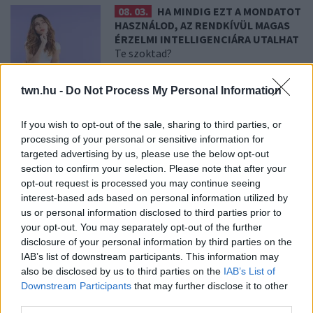
08. 03.
HA MINDIG EZT A MONDATOT
HASZNÁLOD, AZ RENDKÍVÜL MAGAS
ÉRZELMI INTELLIGENCIÁRA UTALHAT
Te szoktad?
twn.hu -
Do Not Process My Personal Information
08. 02.
SOKAN ROSSZUL TÁROLJÁK
A GYÓGYSZEREIKET – EMIATT
CSÖKKENHET A HATÁSUK
If you wish to opt-out of the sale, sharing to third parties, or
Érdemes odafigyelni rá
processing of your personal or sensitive information for
targeted advertising by us, please use the below opt-out
section to confirm your selection. Please note that after your
opt-out request is processed you may continue seeing
08. 01.
EGYRE TÖBB FIATALNÁL JELENTKEZIK EZ A
interest-based ads based on personal information utilized by
VITAMINHIÁNY – ILYEN JELEKRE FIGYELJ
us or personal information disclosed to third parties prior to
Erre figyelj!
your opt-out. You may separately opt-out of the further
07. 31.
NEM A CITROMSAV, AZ ECET VAGY A
disclosure of your personal information by third parties on the
SZÓDABIKARBÓNA A LEGERŐSEBB: EZT HASZNÁLJÁK A
IAB’s list of downstream participants. This information may
SZÁLLODÁKBAN A VÍZKŐ ELLEN
also be disclosed by us to third parties on the
IAB’s List of
Ez a szer tényleg eltünteti a vízkövet
Downstream Participants
that may further disclose it to other
third parties.
07. 31.
HAGYD A SÓT: EGY CSIPET EBBŐL A FŐZŐVÍZBE,