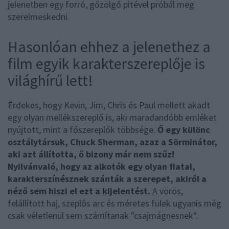
jelenetben egy forró, gőzölgő pitével próbál meg
szerelmeskedni.
Hasonlóan ehhez a jelenethez a
film egyik karakterszereplője is
világhírű lett!
Érdekes, hogy Kevin, Jim, Chris és Paul mellett akadt
egy olyan mellékszereplő is, aki maradandóbb emléket
nyújtott, mint a főszereplők többsége.
Ő egy különc
osztálytársuk, Chuck Sherman, azaz a Sörminátor,
aki azt állította, ő bizony már nem szűz!
Nyilvánvaló, hogy az alkotók egy olyan fiatal,
karakterszínésznek szánták a szerepet, akiről a
néző sem hiszi el ezt a kijelentést.
A vörös,
felállított haj, szeplős arc és méretes fülek ugyanis még
csak véletlenül sem számítanak "csajmágnesnek".