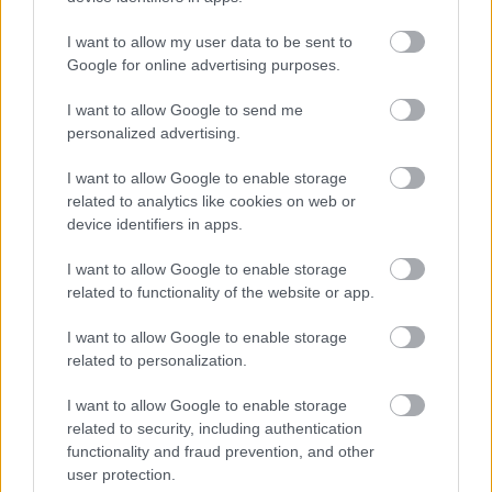
I want to allow my user data to be sent to
Google for online advertising purposes.
Ezért párásodik be állandóan az ablak – egyszerűbb a
megoldás, mint gondolnád
I want to allow Google to send me
personalized advertising.
I want to allow Google to enable storage
related to analytics like cookies on web or
device identifiers in apps.
I want to allow Google to enable storage
related to functionality of the website or app.
I want to allow Google to enable storage
related to personalization.
I want to allow Google to enable storage
Nem ecettel és nem szódabikarbónával: ezzel lesz
related to security, including authentication
újra csillogó a vízköves csap
functionality and fraud prevention, and other
user protection.