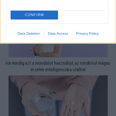
CONFIRM
Data Deletion
Data Access
Privacy Policy
Ha mindig ezt a mondatot használod, az rendkívül magas
érzelmi intelligenciára utalhat