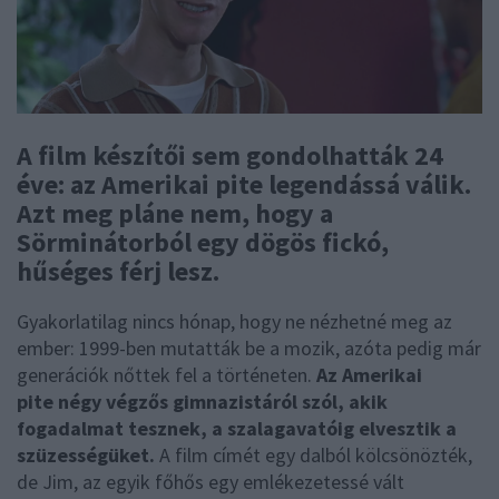
A film készítői sem gondolhatták 24
éve: az Amerikai pite legendássá válik.
Azt meg pláne nem, hogy a
Sörminátorból egy dögös fickó,
hűséges férj lesz.
Gyakorlatilag nincs hónap, hogy ne nézhetné meg az
ember: 1999-ben mutatták be a mozik, azóta pedig már
generációk nőttek fel a történeten.
Az Amerikai
pite négy végzős gimnazistáról szól, akik
fogadalmat tesznek, a szalagavatóig elvesztik a
szüzességüket.
A film címét egy dalból kölcsönözték,
de Jim, az egyik főhős egy emlékezetessé vált