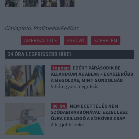
Címlapfotó: Profimedia/RedDot
AMERIKAI PITE
ESKÜVŐ
SZERELEM
24 ÓRA LEGFRISSEBB HÍREI
tegnap
EZÉRT PÁRÁSODIK BE
ÁLLANDÓAN AZ ABLAK – EGYSZERŰBB
A MEGOLDÁS, MINT GONDOLNÁD
Villámgyors megoldás
08. 04.
NEM ECETTEL ÉS NEM
SZÓDABIKARBÓNÁVAL: EZZEL LESZ
ÚJRA CSILLOGÓ A VÍZKÖVES CSAP
A legjobb trükk