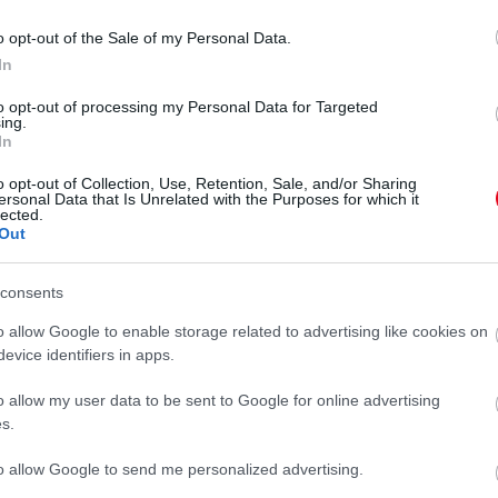
 otthonát. A közös fészket, ahol végre közösen
-i kúriájuk bukkant fel az eladó ingatlanok listáján,
o opt-out of the Sale of my Personal Data.
ogy megszerezzék az állomotthonukat. Nos, most végre
In
nökség tényként közölte, J-Lo és Ben Affleck
to opt-out of processing my Personal Data for Targeted
ing.
In
ülnek J-Lo fürdőszobájáért -
o opt-out of Collection, Use, Retention, Sale, and/or Sharing
ersonal Data that Is Unrelated with the Purposes for which it
lected.
Out
consents
o allow Google to enable storage related to advertising like cookies on
evice identifiers in apps.
 12 és fél milliárdot
o allow my user data to be sent to Google for online advertising
s.
o és Ben közös otthona
to allow Google to send me personalized advertising.