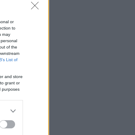
sonal or
ection to
ou may
 personal
out of the
 downstream
B’s List of
er and store
to grant or
ed purposes