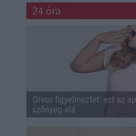
24 óra
Orvos figyelmeztet: ezt az ap
szőnyeg alá