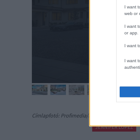
I want t
web or d
I want t
or app.
I want t
I want t
authenti
Címlapfotó: Profimedia/RedDot
JENNIFER LOPEZ