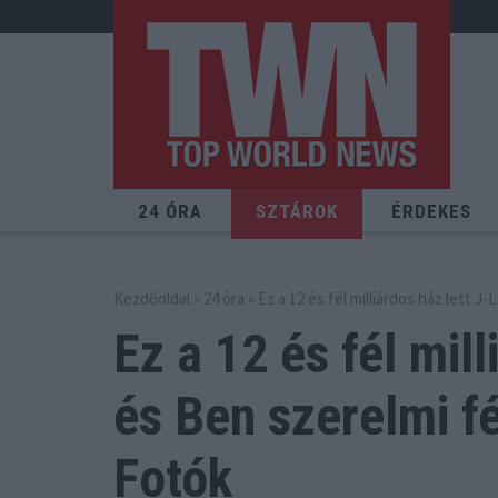
24 ÓRA
SZTÁROK
ÉRDEKES
Kezdőoldal
»
24 óra
» Ez a 12 és fél milliárdos ház lett 
Ez a 12 és fél mill
és
Ben szerelmi f
Fotók