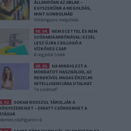
ÁLLANDÓAN AZ ABLAK –
EGYSZERŰBB A MEGOLDÁS,
MINT GONDOLNÁD
Villámgyors megoldás
08. 04.
NEM ECETTEL ÉS NEM
SZÓDABIKARBÓNÁVAL: EZZEL
LESZ ÚJRA CSILLOGÓ A
VÍZKÖVES CSAP
A legjobb trükk
08. 03.
HA MINDIG EZT A
MONDATOT HASZNÁLOD, AZ
RENDKÍVÜL MAGAS ÉRZELMI
INTELLIGENCIÁRA UTALHAT
Te szoktad?
8. 02.
SOKAN ROSSZUL TÁROLJÁK A
YÓGYSZEREIKET – EMIATT CSÖKKENHET A
ATÁSUK
rdemes odafigyelni rá