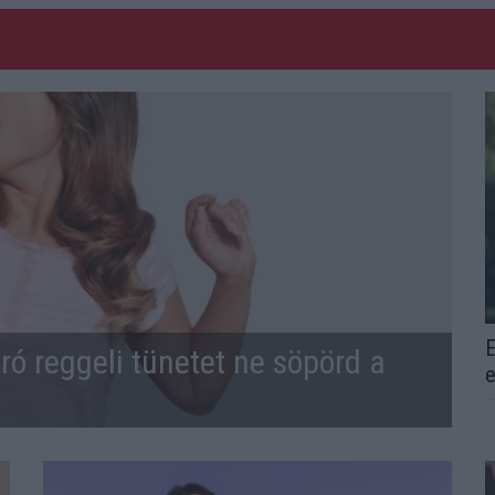
E
ró reggeli tünetet ne söpörd a
e