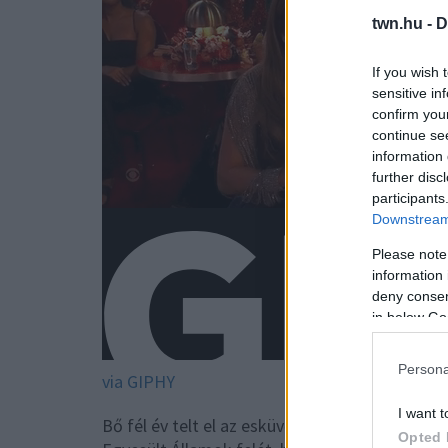
twn.hu -
D
If you wish 
sensitive in
confirm you
continue se
information 
further disc
participants
Downstream 
Please note
information 
deny consent
in below Go
Persona
via GIPHY
I want t
Bő fél év telt el az esküvő óta, a Bennifer né
Opted 