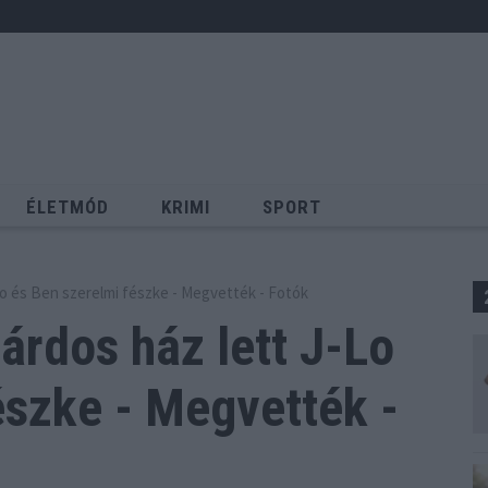
ÉLETMÓD
KRIMI
SPORT
Keresés
J-Lo és Ben szerelmi fészke - Megvették - Fotók
iárdos ház lett J-Lo
észke - Megvették -