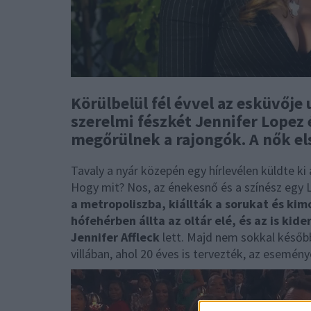
Körülbelül fél évvel az esküvője
szerelmi fészkét Jennifer Lopez 
megőrülnek a rajongók. A nők el
Tavaly a nyár közepén egy hírlevélen küldte ki 
Hogy mit? Nos, az énekesnő és a színész egy
a metropoliszba, kiállták a sorukat és kim
hófehérben állta az oltár elé, és az is kide
Jennifer Affleck
lett. Majd nem sokkal később
villában, ahol 20 éves is tervezték, az esemén