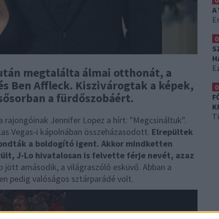
0
A
Er
0
S
H
Ez
 után megtalálta álmai otthonát, a
és Ben Affleck. Kiszivárogtak a képek,
0
sősorban a fürdőszobáért.
F
K
T
a rajongóinak Jennifer Lopez a hírt: "Megcsináltuk".
 Las Vegas-i kápolnában összeházasodott.
Elrepültek
ondták a boldogító igent.
Akkor mindketten
rült, J-Lo hivatalosan is felvette férje nevét, azaz
 jött amásodik, a világraszóló esküvő. Abban a
yen pedig valóságos sztárparádé volt.