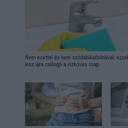
Nem ecettel és nem szódabikarbónával: ezze
lesz újra csillogó a vízköves csap