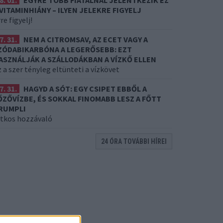
8. 01.
EGYRE TÖBB FIATALNÁL JELENTKEZIK EZ
 VITAMINHIÁNY – ILYEN JELEKRE FIGYELJ
re figyelj!
7. 31.
NEM A CITROMSAV, AZ ECET VAGY A
ZÓDABIKARBÓNA A LEGERŐSEBB: EZT
ASZNÁLJÁK A SZÁLLODÁKBAN A VÍZKŐ ELLEN
 a szer tényleg eltünteti a vízkövet
7. 31.
HAGYD A SÓT: EGY CSIPET EBBŐL A
ŐZŐVÍZBE, ÉS SOKKAL FINOMABB LESZ A FŐTT
RUMPLI
itkos hozzávaló
24 ÓRA TOVÁBBI HÍREI