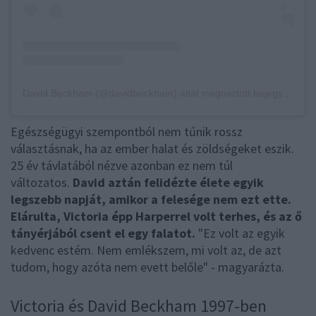
David Beckham (@davidbeckham) által megosztott bejegyzés
Egészségügyi szempontból nem tűnik rossz
választásnak, ha az ember halat és zöldségeket eszik.
25 év távlatából nézve azonban ez nem túl
változatos.
David aztán felidézte élete egyik
legszebb napját, amikor a felesége nem ezt ette.
Elárulta, Victoria épp Harperrel volt terhes, és az ő
tányérjából csent el egy falatot.
"Ez volt az egyik
kedvenc estém. Nem emlékszem, mi volt az, de azt
tudom, hogy azóta nem evett belőle" - magyarázta.
Victoria és David Beckham 1997-ben