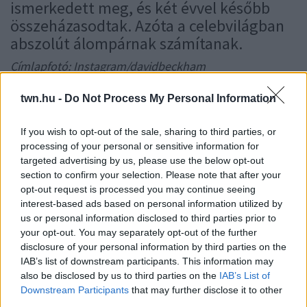
ismerkedett meg, és két évvel később
összeházasodtak. Azóta a celebvilágban
abszolút álompárnak számítanak.
Címlapfotó: Instagram/davidbeckham
VICTORIA BECKHAM
DAVID BECKHAM
ÉLELMISZER
twn.hu -
Do Not Process My Personal Information
SOKKOLÓ
If you wish to opt-out of the sale, sharing to third parties, or
24 ÓRA LEGFRISSEBB HÍREI
processing of your personal or sensitive information for
targeted advertising by us, please use the below opt-out
19:30
EGYRE TÖBB EMBERNÉL
section to confirm your selection. Please note that after your
JELENTKEZIK EZ A HIÁNYÁLLAPOT –
opt-out request is processed you may continue seeing
AZ ELSŐ JELEK SZINTE
interest-based ads based on personal information utilized by
ÉSZREVEHETETLENEK
us or personal information disclosed to third parties prior to
Nálad is felléphet
your opt-out. You may separately opt-out of the further
disclosure of your personal information by third parties on the
tegnap
HA EZT ÉRZED EVÉS UTÁN,
IAB’s list of downstream participants. This information may
A SZERVEZETED FONTOS DOLOGRA
also be disclosed by us to third parties on the
IAB’s List of
PRÓBÁL FIGYELMEZTETNI
Downstream Participants
that may further disclose it to other
Figyelj a jelekre!
third parties.