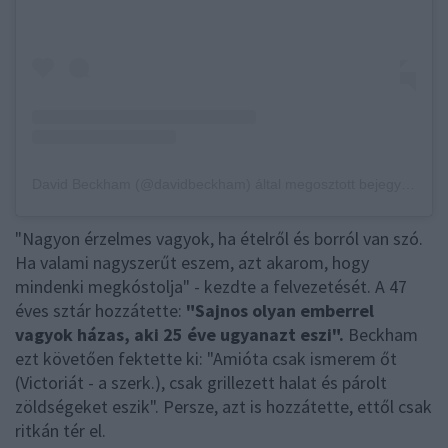
David Beckham (@davidbeckham) által megosztott bejegyzés
"Nagyon érzelmes vagyok, ha ételről és borról van szó.
Ha valami nagyszerűt eszem, azt akarom, hogy
mindenki megkóstolja" - kezdte a felvezetését. A 47
éves sztár hozzátette:
"Sajnos olyan emberrel
vagyok házas, aki 25 éve ugyanazt eszi".
Beckham
ezt követően fektette ki: "Amióta csak ismerem őt
(Victoriát - a szerk.), csak grillezett halat és párolt
zöldségeket eszik". Persze, azt is hozzátette, ettől csak
ritkán tér el.