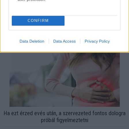
CONFIRM
Egyre több embernél jelentkezik ez a hiányállapot – az
első jelek szinte észrevehetetlenek
Data Deletion
Data Access
Privacy Policy
Ha ezt érzed evés után, a szervezeted fontos dologra
próbál figyelmeztetni