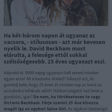
Ha két-három napon át ugyanaz az
vacsora, - stílusosan - azt már kevesen
nyelik le. David Beckham most
elárulta, a felesége ettől sokkal
szélsőségesebb. 25 éves ugyanazt eszi.
Képzeld el: 9000 napig ugyanazt kell enned minden
egyes este! Mi e kedvenc ételed? Válaszd azt, és
gondolj bele, hogy 25 éven át minden nap az kerül az
asztalodra lefekvés előtt! Hátborzongató tud lenni a
gondolat, igaz?
De nem, ha történetesen te vagy
Victoria Beckham. Férje szerint 25 éve kínozza
magát így az egykori Spice Girl.
Az egykori labdarúgó