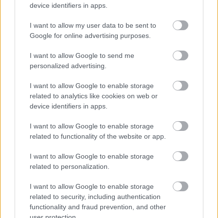
device identifiers in apps.
08. 02.
SOKAN ROSSZUL TÁROLJÁK A GYÓGYSZEREIKET –
EMIATT CSÖKKENHET A HATÁSUK
I want to allow my user data to be sent to
Érdemes odafigyelni rá
Google for online advertising purposes.
08. 01.
EGYRE TÖBB FIATALNÁL JELENTKEZIK EZ A
VITAMINHIÁNY – ILYEN JELEKRE FIGYELJ
I want to allow Google to send me
Erre figyelj!
personalized advertising.
I want to allow Google to enable storage
24 ÓRA TOVÁBBI HÍREI
related to analytics like cookies on web or
device identifiers in apps.
24 óra
I want to allow Google to enable storage
related to functionality of the website or app.
I want to allow Google to enable storage
related to personalization.
I want to allow Google to enable storage
related to security, including authentication
functionality and fraud prevention, and other
user protection.