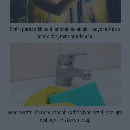
Ezért párásodik be állandóan az ablak – egyszerűbb a
megoldás, mint gondolnád
Nem ecettel és nem szódabikarbónával: ezzel lesz újra
csillogó a vízköves csap