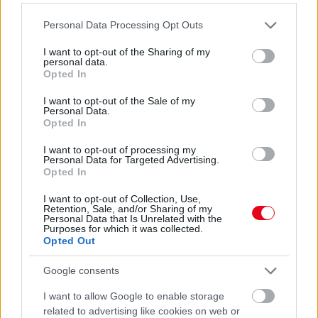
Please note that this website/app uses one or more Google
Personal Data Processing Opt Outs
services and may gather and store information including but
08. 06.
ORVOS FIGYELMEZTET: EZT
AZ APRÓ REGGELI TÜNETET NE
not limited to your visit or usage behaviour. You may click to
I want to opt-out of the Sharing of my
personal data.
SÖPÖRD A SZŐNYEG ALÁ
grant or deny consent to Google and its third-party tags to
Opted In
Fontos!
use your data for below specified purposes in below Google
consent section.
I want to opt-out of the Sale of my
Personal Data.
Opted In
08. 05.
EZÉRT PÁRÁSODIK BE
ÁLLANDÓAN AZ ABLAK – EGYSZERŰBB
I want to opt-out of processing my
A MEGOLDÁS, MINT GONDOLNÁD
Personal Data for Targeted Advertising.
Villámgyors megoldás
Opted In
I want to opt-out of Collection, Use,
Retention, Sale, and/or Sharing of my
08. 04.
NEM ECETTEL ÉS NEM SZÓDABIKARBÓNÁVAL:
Personal Data that Is Unrelated with the
Purposes for which it was collected.
EZZEL LESZ ÚJRA CSILLOGÓ A VÍZKÖVES CSAP
Opted Out
A legjobb trükk
Google consents
08. 03.
HA MINDIG EZT A MONDATOT HASZNÁLOD, AZ
RENDKÍVÜL MAGAS ÉRZELMI INTELLIGENCIÁRA UTALHAT
I want to allow Google to enable storage
Te szoktad?
related to advertising like cookies on web or