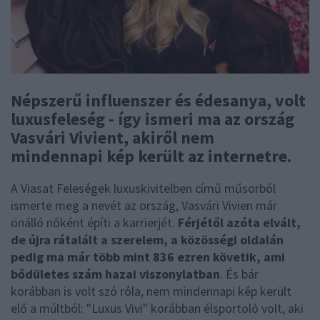
Népszerű influenszer és édesanya, volt
luxusfeleség - így ismeri ma az ország
Vasvári Vivient, akiről nem
mindennapi kép került az internetre.
A Viasat Feleségek luxuskivitelben című műsorból
ismerte meg a nevét az ország, Vasvári Vivien már
önálló nőként építi a karrierjét.
Férjétől azóta elvált,
de újra rátalált a szerelem, a közösségi oldalán
pedig ma már több mint 836 ezren követik, ami
bődületes szám hazai viszonylatban
. És bár
korábban is volt szó róla, nem mindennapi kép került
elő a múltból: "Luxus Vivi" korábban élsportoló volt, aki