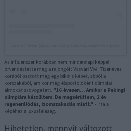
Vasvári Vivien (@vasvarivivien) által megosztott bejegyzés
Az influenszer korábban nem mindennapi képpel
örvendeztette meg a rajongóit Vasvári Vivi. Tizenéves
korából osztott meg egy bikinis képet, abból a
korszakából, amikor még élsportolóként olimpiai
álmokat szövögetett.
"16 èvesen… Amikor a Pekingi
olimpiára készültem. De megsèrültem, 2 év
regenerálódás, izomszakadás miatt."
- írta a
képéhez a luxusfeleség.
Hihetetlen, mennyit változott