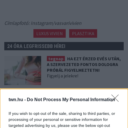
Címlapfotó: Instagram/vasvarivivien
LUXUS VIVIEN
PLASZTIKA
24 ÓRA LEGFRISSEBB HÍREI
tegnap
HA EZT ÉRZED EVÉS UTÁN,
A SZERVEZETED FONTOS DOLOGRA
PRÓBÁL FIGYELMEZTETNI
Figyelj a jelekre!
08. 06.
ORVOS FIGYELMEZTET: EZT
AZ APRÓ REGGELI TÜNETET NE
twn.hu -
Do Not Process My Personal Information
SÖPÖRD A SZŐNYEG ALÁ
Fontos!
If you wish to opt-out of the sale, sharing to third parties, or
processing of your personal or sensitive information for
targeted advertising by us, please use the below opt-out