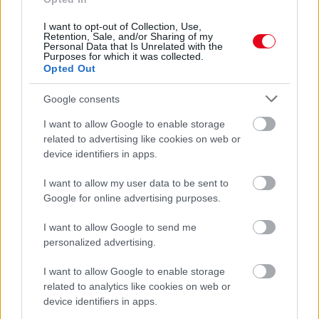
Erre figyelj!
I want to opt-out of Collection, Use,
07. 31.
NEM A CITROMSAV, AZ ECET VAGY A
Retention, Sale, and/or Sharing of my
SZÓDABIKARBÓNA A LEGERŐSEBB: EZT HASZNÁLJÁK A
Personal Data that Is Unrelated with the
Purposes for which it was collected.
SZÁLLODÁKBAN A VÍZKŐ ELLEN
Opted Out
Ez a szer tényleg eltünteti a vízkövet
Google consents
24 ÓRA TOVÁBBI HÍREI
I want to allow Google to enable storage
24 óra
related to advertising like cookies on web or
device identifiers in apps.
I want to allow my user data to be sent to
Google for online advertising purposes.
I want to allow Google to send me
personalized advertising.
I want to allow Google to enable storage
related to analytics like cookies on web or
device identifiers in apps.