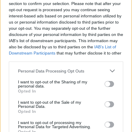
08. 05.
EZÉRT PÁRÁSODIK BE
section to confirm your selection. Please note that after your
ÁLLANDÓAN AZ ABLAK – EGYSZERŰBB
opt-out request is processed you may continue seeing
A MEGOLDÁS, MINT GONDOLNÁD
interest-based ads based on personal information utilized by
Villámgyors megoldás
us or personal information disclosed to third parties prior to
your opt-out. You may separately opt-out of the further
disclosure of your personal information by third parties on the
08. 04.
NEM ECETTEL ÉS NEM
IAB’s list of downstream participants. This information may
SZÓDABIKARBÓNÁVAL: EZZEL LESZ
also be disclosed by us to third parties on the
IAB’s List of
ÚJRA CSILLOGÓ A VÍZKÖVES CSAP
Downstream Participants
that may further disclose it to other
A legjobb trükk
third parties.
Please note that this website/app uses one or more Google
Personal Data Processing Opt Outs
08. 03.
HA MINDIG EZT A MONDATOT HASZNÁLOD, AZ
services and may gather and store information including but
RENDKÍVÜL MAGAS ÉRZELMI INTELLIGENCIÁRA UTALHAT
not limited to your visit or usage behaviour. You may click to
I want to opt-out of the Sharing of my
personal data.
Te szoktad?
grant or deny consent to Google and its third-party tags to
Opted In
use your data for below specified purposes in below Google
08. 02.
SOKAN ROSSZUL TÁROLJÁK A GYÓGYSZEREIKET –
consent section.
I want to opt-out of the Sale of my
EMIATT CSÖKKENHET A HATÁSUK
Personal Data.
Érdemes odafigyelni rá
Opted In
08. 01.
EGYRE TÖBB FIATALNÁL JELENTKEZIK EZ A
I want to opt-out of processing my
Personal Data for Targeted Advertising.
VITAMINHIÁNY – ILYEN JELEKRE FIGYELJ
Opted In