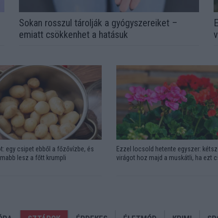
Sokan rosszul tárolják a gyógyszereiket –
E
emiatt csökkenhet a hatásuk
v
t: egy csipet ebből a főzővízbe, és
Ezzel locsold hetente egyszer: kétsz
omabb lesz a főtt krumpli
virágot hoz majd a muskátli, ha ezt 