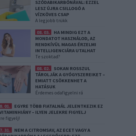
SZÓDABIKARBÓNÁVAL: EZZEL
LESZ ÚJRA CSILLOGÓ A
VÍZKÖVES CSAP
A legjobb trükk
08. 03.
HA MINDIG EZT A
MONDATOT HASZNÁLOD, AZ
RENDKÍVÜL MAGAS ÉRZELMI
INTELLIGENCIÁRA UTALHAT
Te szoktad?
08. 02.
SOKAN ROSSZUL
TÁROLJÁK A GYÓGYSZEREIKET –
EMIATT CSÖKKENHET A
HATÁSUK
Érdemes odafigyelni rá
8. 01.
EGYRE TÖBB FIATALNÁL JELENTKEZIK EZ
 VITAMINHIÁNY – ILYEN JELEKRE FIGYELJ
re figyelj!
7. 31.
NEM A CITROMSAV, AZ ECET VAGY A