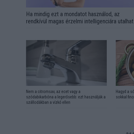
Ha mindig ezt a mondatot használod, az
rendkívül magas érzelmi intelligenciára utalhat
Nem a citromsav, az ecet vagy a
Hagyd a só
szódabikarbóna a legerősebb: ezt használják a
sokkal fin
szállodákban a vízkő ellen