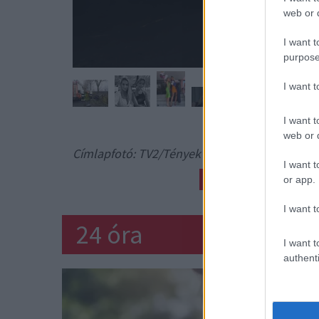
web or d
I want t
purpose
I want 
I want t
web or d
Címlapfotó: TV2/Tények
I want t
TRAGÉDIA
MONEY 
or app.
I want t
24 óra
I want t
authenti