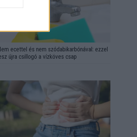
em ecettel és nem szódabikarbónával: ezzel
esz újra csillogó a vízköves csap