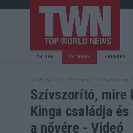
24 ÓRA
SZTÁROK
ÉRDEKES
Kezdőoldal
»
24 óra
» Szívszorító, mire készül az elhunyt
Szívszorító, mire 
Kinga családja
és 
a nővére - Videó