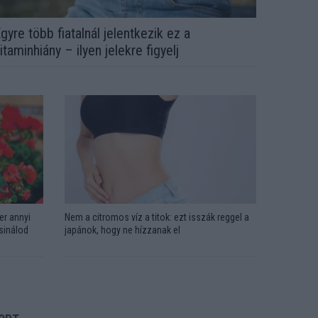
gyre több fiatalnál jelentkezik ez a
itaminhiány – ilyen jelekre figyelj
er annyi
Nem a citromos víz a titok: ezt isszák reggel a
csinálod
japánok, hogy ne hízzanak el