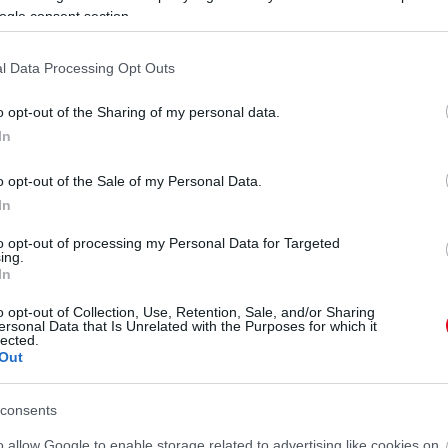
alád...
ogle consent section.
l Data Processing Opt Outs
o opt-out of the Sharing of my personal data.
In
o opt-out of the Sale of my Personal Data.
 utazás,... - megrázó
In
az elhunyt Kinga nővére
to opt-out of processing my Personal Data for Targeted
ing.
In
o opt-out of Collection, Use, Retention, Sale, and/or Sharing
ersonal Data that Is Unrelated with the Purposes for which it
lected.
Out
consents
o allow Google to enable storage related to advertising like cookies on