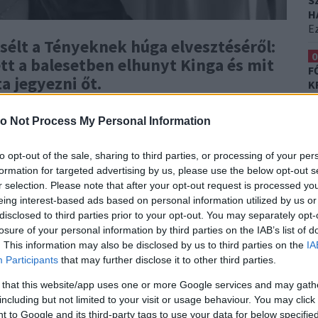
S
H
Ez
sélt a Tényeknek húga elvesztéséről:
0
ett a balesetben elhunyt Kinga és mit
F
ta jegyezni őt.
K
T
-én 10 óra körül Ebes és Hajdúszovát között
o Not Process My Personal Information
0
.
A 24 éves lány NB1-es röplabdázó volt, nővére a
K
szereplője, Szandy.
Mint ahogyan azt a korábbi
H
to opt-out of the sale, sharing to third parties, or processing of your per
ójával sodródott le az útról, egy fának csapódott, az
Et
formation for targeted advertising by us, please use the below opt-out s
k
r selection. Please note that after your opt-out request is processed y
eing interest-based ads based on personal information utilized by us or
E osztotta meg elsőként hivatalosan a közösségi
disclosed to third parties prior to your opt-out. You may separately opt-
szvétüket és együttérzésüket a bejegyzés alatt.
losure of your personal information by third parties on the IAB’s list of
. This information may also be disclosed by us to third parties on the
IA
zandy.
Könnyeit nyelve adott megrázó interjút a TV2
Participants
that may further disclose it to other third parties.
a testvére az ominózus napon.
 that this website/app uses one or more Google services and may gath
egyezni a vőlegénye - most
including but not limited to your visit or usage behaviour. You may click 
 to Google and its third-party tags to use your data for below specifi