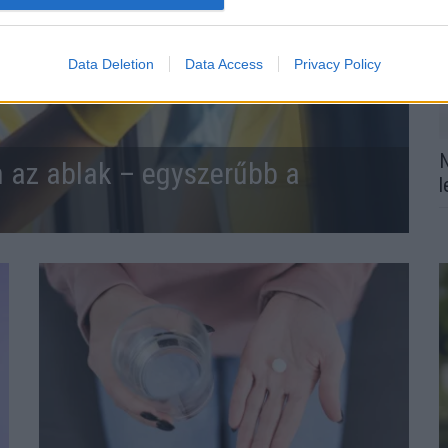
Data Deletion
Data Access
Privacy Policy
N
n az ablak – egyszerűbb a
l