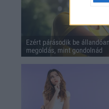
Ezért párásodik be állandóa
megoldás, mint gondolnád