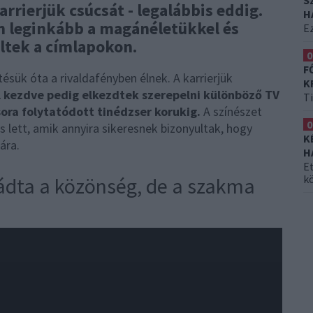
S
rierjük csúcsát - legalábbis eddig.
H
n leginkább a magánéletükkel és
Ez
eltek a címlapokon.
0
F
ésük óta a rivaldafényben élnek. A karrierjük
K
l kezdve pedig elkezdtek szerepelni különböző TV
T
ora folytatódott tinédzser korukig.
A színészet
0
 lett, amik annyira sikeresnek bizonyultak, hogy
K
ára.
H
Et
k
mádta a közönség, de a szakma