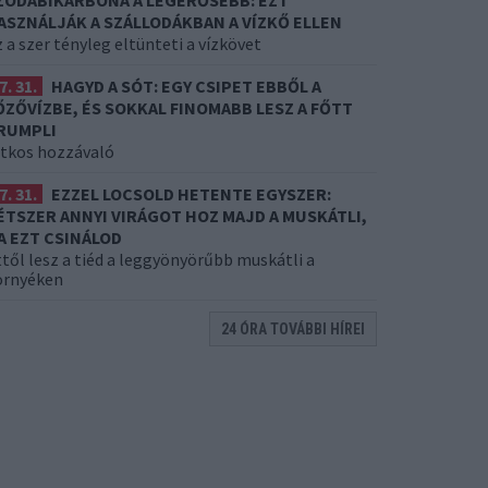
ZÓDABIKARBÓNA A LEGERŐSEBB: EZT
ASZNÁLJÁK A SZÁLLODÁKBAN A VÍZKŐ ELLEN
 a szer tényleg eltünteti a vízkövet
7. 31.
HAGYD A SÓT: EGY CSIPET EBBŐL A
ŐZŐVÍZBE, ÉS SOKKAL FINOMABB LESZ A FŐTT
RUMPLI
itkos hozzávaló
7. 31.
EZZEL LOCSOLD HETENTE EGYSZER:
ÉTSZER ANNYI VIRÁGOT HOZ MAJD A MUSKÁTLI,
A EZT CSINÁLOD
től lesz a tiéd a leggyönyörűbb muskátli a
örnyéken
24 ÓRA TOVÁBBI HÍREI