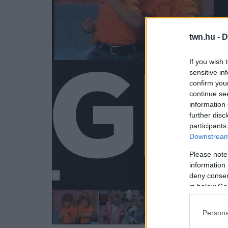
twn.hu -
D
If you wish 
sensitive in
confirm you
continue se
information 
further disc
participants
Downstream 
Please note
information 
deny consent
in below Go
Persona