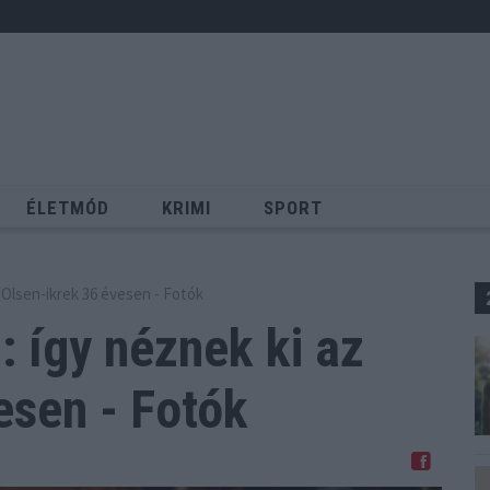
ÉLETMÓD
KRIMI
SPORT
Keresés
z Olsen-ikrek 36 évesen - Fotók
: így néznek ki
az
esen - Fotók
Megosztom Facebookon