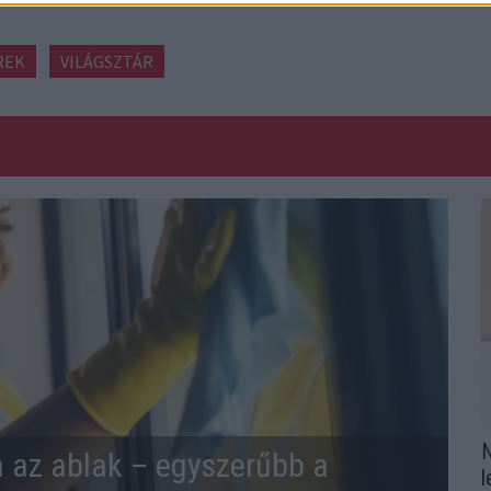
REK
VILÁGSZTÁR
N
n az ablak – egyszerűbb a
l