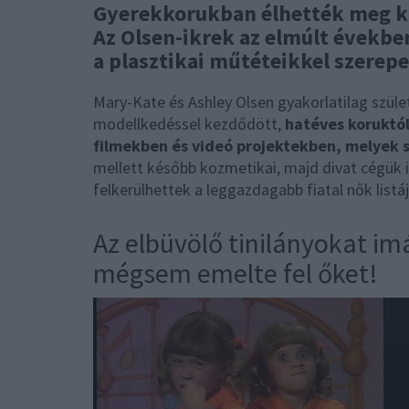
Gyerekkorukban élhették meg kar
Az Olsen-ikrek az elmúlt évekbe
a plasztikai műtéteikkel szerep
Mary-Kate és Ashley Olsen gyakorlatilag szület
modellkedéssel kezdődött,
hatéves koruktó
filmekben és videó projektekben, melyek s
mellett később kozmetikai, majd divat cégük is
felkerülhettek a leggazdagabb fiatal nők listáj
Az elbüvölő tinilányokat i
mégsem emelte fel őket!