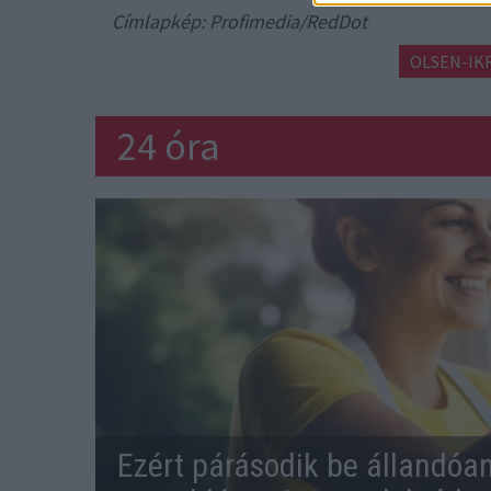
Címlapkép: Profimedia/RedDot
OLSEN-IK
24 óra
Ezért párásodik be állandóa