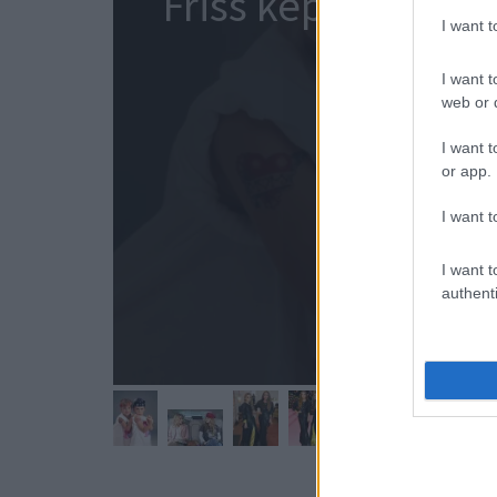
Friss képeken az 
I want 
rájuk sem
I want t
web or d
I want t
or app.
I want t
I want t
authenti