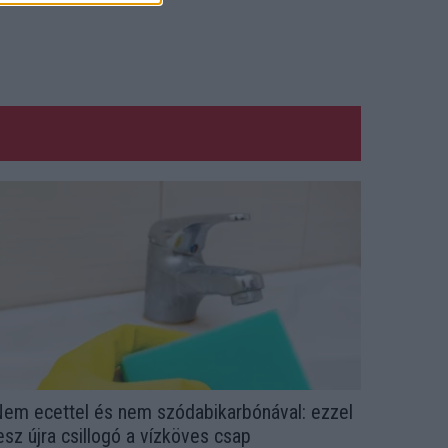
em ecettel és nem szódabikarbónával: ezzel
esz újra csillogó a vízköves csap