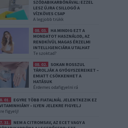
SZÓDABIKARBÓNÁVAL: EZZEL
LESZ ÚJRA CSILLOGÓ A
VÍZKÖVES CSAP
A legjobb trükk
08. 03.
HA MINDIG EZT A
MONDATOT HASZNÁLOD, AZ
RENDKÍVÜL MAGAS ÉRZELMI
INTELLIGENCIÁRA UTALHAT
Te szoktad?
08. 02.
SOKAN ROSSZUL
TÁROLJÁK A GYÓGYSZEREIKET –
EMIATT CSÖKKENHET A
HATÁSUK
Érdemes odafigyelni rá
8. 01.
EGYRE TÖBB FIATALNÁL JELENTKEZIK EZ
 VITAMINHIÁNY – ILYEN JELEKRE FIGYELJ
re figyelj!
7. 31.
NEM A CITROMSAV, AZ ECET VAGY A