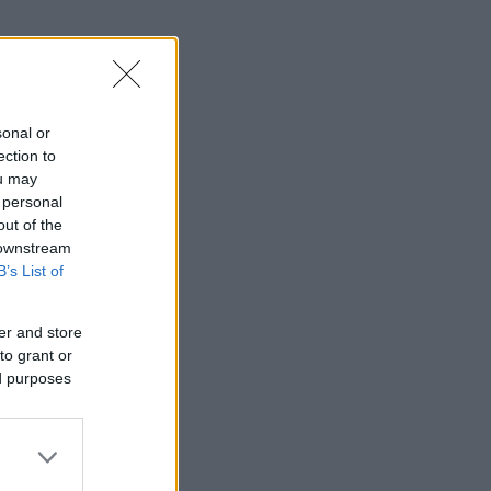
sonal or
ection to
ou may
 personal
out of the
 downstream
B’s List of
er and store
to grant or
ed purposes