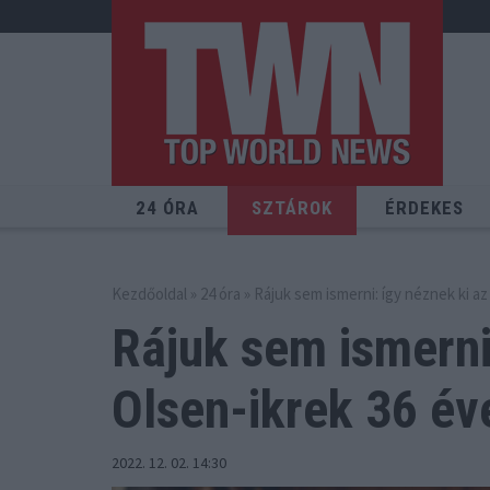
24 ÓRA
SZTÁROK
ÉRDEKES
Kezdőoldal
»
24 óra
» Rájuk sem ismerni: így néznek ki a
Rájuk sem ismerni
Olsen-ikrek 36 év
2022. 12. 02. 14:30