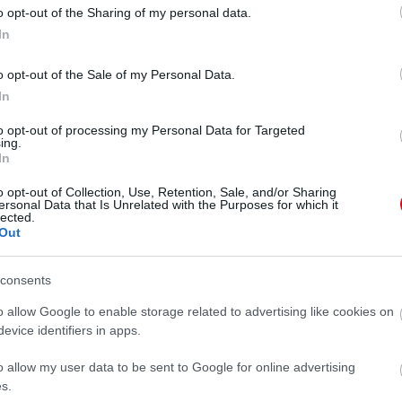
o opt-out of the Sharing of my personal data.
In
a egyetlen közös filmet sem forgattak.
Nagyon
sem adnak sűrűn, főleg amióta anorexiájukkal
o opt-out of the Sale of my Personal Data.
tüzébe.
A rajongóik az elmúlt években csak
In
 műtétjeikről olvashattak. A lányoknak van egy közös
to opt-out of processing my Personal Data for Targeted
kel foglalkoznak és az elmútl években számos díjat
ing.
In
o opt-out of Collection, Use, Retention, Sale, and/or Sharing
 ismerik fel őket - legutóbb a
ersonal Data that Is Unrelated with the Purposes for which it
lected.
Out
consents
o allow Google to enable storage related to advertising like cookies on
evice identifiers in apps.
o allow my user data to be sent to Google for online advertising
s.