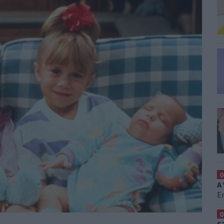
0
A
Er
0