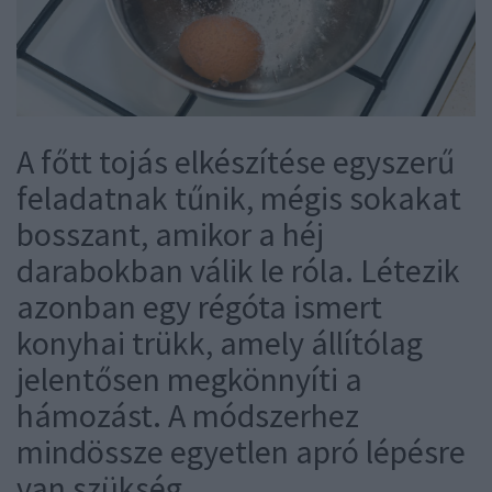
A főtt tojás elkészítése egyszerű
feladatnak tűnik, mégis sokakat
bosszant, amikor a héj
darabokban válik le róla. Létezik
azonban egy régóta ismert
konyhai trükk, amely állítólag
jelentősen megkönnyíti a
hámozást. A módszerhez
mindössze egyetlen apró lépésre
van szükség.