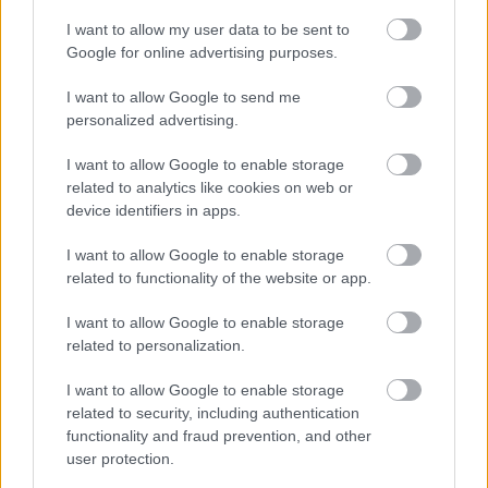
I want to allow my user data to be sent to
Orvos figyelmeztet: ezt az apró reggeli tünetet ne
Google for online advertising purposes.
söpörd a szőnyeg alá
I want to allow Google to send me
personalized advertising.
I want to allow Google to enable storage
related to analytics like cookies on web or
device identifiers in apps.
I want to allow Google to enable storage
related to functionality of the website or app.
I want to allow Google to enable storage
related to personalization.
Ezért párásodik be állandóan az ablak – egyszerűbb a
I want to allow Google to enable storage
megoldás, mint gondolnád
related to security, including authentication
functionality and fraud prevention, and other
user protection.