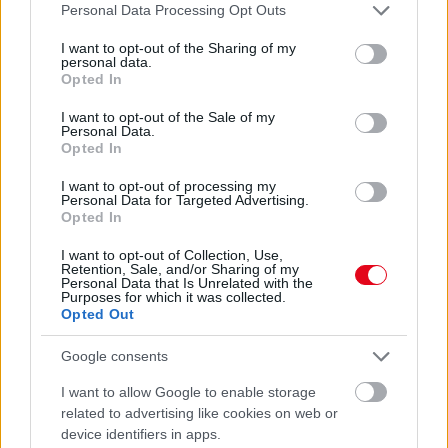
Please note that this website/app uses one or more Google
Personal Data Processing Opt Outs
Ez a szer tényleg eltünteti a vízkövet
services and may gather and store information including but
not limited to your visit or usage behaviour. You may click to
I want to opt-out of the Sharing of my
07. 31.
HAGYD A SÓT: EGY CSIPET EBBŐL A FŐZŐVÍZBE,
personal data.
grant or deny consent to Google and its third-party tags to
ÉS SOKKAL FINOMABB LESZ A FŐTT KRUMPLI
Opted In
use your data for below specified purposes in below Google
Titkos hozzávaló
consent section.
I want to opt-out of the Sale of my
Personal Data.
24 ÓRA TOVÁBBI HÍREI
Opted In
I want to opt-out of processing my
24 óra
Personal Data for Targeted Advertising.
Opted In
I want to opt-out of Collection, Use,
Retention, Sale, and/or Sharing of my
Personal Data that Is Unrelated with the
Purposes for which it was collected.
Opted Out
Google consents
I want to allow Google to enable storage
related to advertising like cookies on web or
device identifiers in apps.