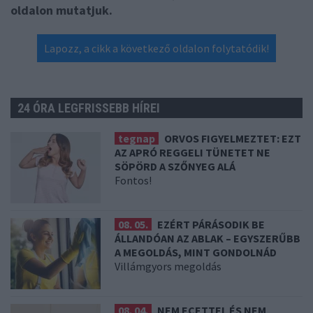
oldalon mutatjuk.
Lapozz, a cikk a következő oldalon folytatódik!
24 ÓRA LEGFRISSEBB HÍREI
tegnap
ORVOS FIGYELMEZTET: EZT
AZ APRÓ REGGELI TÜNETET NE
SÖPÖRD A SZŐNYEG ALÁ
Fontos!
08. 05.
EZÉRT PÁRÁSODIK BE
ÁLLANDÓAN AZ ABLAK – EGYSZERŰBB
A MEGOLDÁS, MINT GONDOLNÁD
Villámgyors megoldás
08. 04.
NEM ECETTEL ÉS NEM