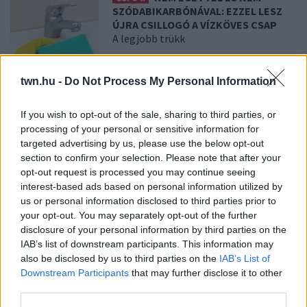
SZÓDABIKARBÓNÁVAL: EZZEL LESZ
ÚJRA CSILLOGÓ A VÍZKÖVES CSAP
A legjobb trükk
08. 03.
HA MINDIG EZT A MONDATOT
twn.hu -
Do Not Process My Personal Information
HASZNÁLOD, AZ RENDKÍVÜL MAGAS
ÉRZELMI INTELLIGENCIÁRA UTALHAT
If you wish to opt-out of the sale, sharing to third parties, or
Te szoktad?
processing of your personal or sensitive information for
targeted advertising by us, please use the below opt-out
section to confirm your selection. Please note that after your
08. 02.
SOKAN ROSSZUL TÁROLJÁK A GYÓGYSZEREIKET –
opt-out request is processed you may continue seeing
EMIATT CSÖKKENHET A HATÁSUK
interest-based ads based on personal information utilized by
Érdemes odafigyelni rá
us or personal information disclosed to third parties prior to
your opt-out. You may separately opt-out of the further
08. 01.
EGYRE TÖBB FIATALNÁL JELENTKEZIK EZ A
disclosure of your personal information by third parties on the
VITAMINHIÁNY – ILYEN JELEKRE FIGYELJ
IAB’s list of downstream participants. This information may
Erre figyelj!
also be disclosed by us to third parties on the
IAB’s List of
Downstream Participants
that may further disclose it to other
07. 31.
NEM A CITROMSAV, AZ ECET VAGY A
third parties.
SZÓDABIKARBÓNA A LEGERŐSEBB: EZT HASZNÁLJÁK A
SZÁLLODÁKBAN A VÍZKŐ ELLEN