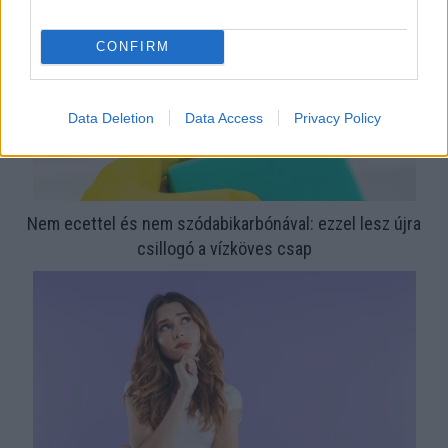
CONFIRM
Data Deletion
Data Access
Privacy Policy
Nem ecettel és nem szódabikarbónával: ezzel lesz újra
csillogó a vízköves csap