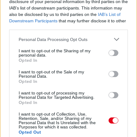
disclosure of your personal information by third parties on the
IAB’s list of downstream participants. This information may
also be disclosed by us to third parties on the
IAB’s List of
Downstream Participants
that may further disclose it to other
third parties.
Please note that this website/app uses one or more Google
Personal Data Processing Opt Outs
services and may gather and store information including but
not limited to your visit or usage behaviour. You may click to
I want to opt-out of the Sharing of my
personal data.
grant or deny consent to Google and its third-party tags to
Opted In
use your data for below specified purposes in below Google
consent section.
I want to opt-out of the Sale of my
Personal Data.
Opted In
Orvos figyelmeztet: ezt az apró reggeli tünetet ne
I want to opt-out of processing my
söpörd a szőnyeg alá
Personal Data for Targeted Advertising.
Opted In
I want to opt-out of Collection, Use,
Retention, Sale, and/or Sharing of my
Personal Data that Is Unrelated with the
Purposes for which it was collected.
Opted Out