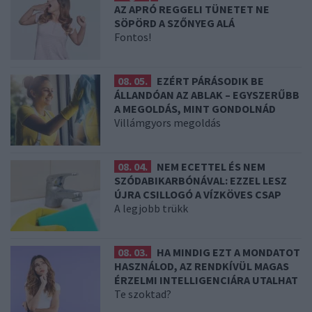
AZ APRÓ REGGELI TÜNETET NE
SÖPÖRD A SZŐNYEG ALÁ
Fontos!
08. 05.
EZÉRT PÁRÁSODIK BE
ÁLLANDÓAN AZ ABLAK – EGYSZERŰBB
A MEGOLDÁS, MINT GONDOLNÁD
Villámgyors megoldás
08. 04.
NEM ECETTEL ÉS NEM
SZÓDABIKARBÓNÁVAL: EZZEL LESZ
ÚJRA CSILLOGÓ A VÍZKÖVES CSAP
A legjobb trükk
08. 03.
HA MINDIG EZT A MONDATOT
HASZNÁLOD, AZ RENDKÍVÜL MAGAS
ÉRZELMI INTELLIGENCIÁRA UTALHAT
Te szoktad?