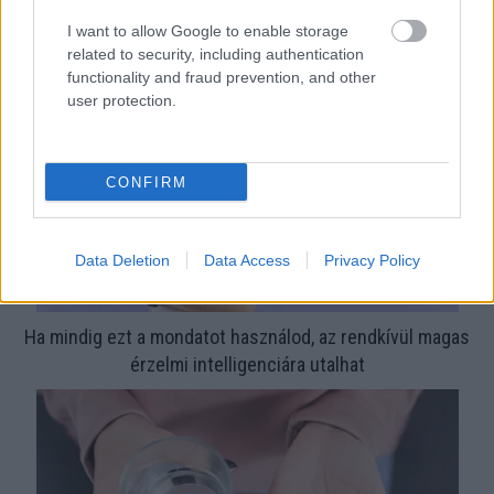
Nem ecettel és nem szódabikarbónával: ezzel lesz újra
I want to allow Google to enable storage
csillogó a vízköves csap
related to security, including authentication
functionality and fraud prevention, and other
user protection.
CONFIRM
Data Deletion
Data Access
Privacy Policy
Ha mindig ezt a mondatot használod, az rendkívül magas
érzelmi intelligenciára utalhat