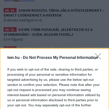
08. 02.
SOKAN ROSSZUL TÁROLJÁK A GYÓGYSZEREIKET –
EMIATT CSÖKKENHET A HATÁSUK
Érdemes odafigyelni rá
08. 01.
EGYRE TÖBB FIATALNÁL JELENTKEZIK EZ A
VITAMINHIÁNY – ILYEN JELEKRE FIGYELJ
Erre figyelj!
07. 31.
NEM A CITROMSAV, AZ ECET VAGY A
SZÓDABIKARBÓNA A LEGERŐSEBB: EZT HASZNÁLJÁK A
twn.hu -
Do Not Process My Personal Information
SZÁLLODÁKBAN A VÍZKŐ ELLEN
Ez a szer tényleg eltünteti a vízkövet
If you wish to opt-out of the sale, sharing to third parties, or
07. 31.
HAGYD A SÓT: EGY CSIPET EBBŐL A FŐZŐVÍZBE,
processing of your personal or sensitive information for
ÉS SOKKAL FINOMABB LESZ A FŐTT KRUMPLI
targeted advertising by us, please use the below opt-out
Titkos hozzávaló
section to confirm your selection. Please note that after your
opt-out request is processed you may continue seeing
24 ÓRA TOVÁBBI HÍREI
interest-based ads based on personal information utilized by
us or personal information disclosed to third parties prior to
24 óra
your opt-out. You may separately opt-out of the further