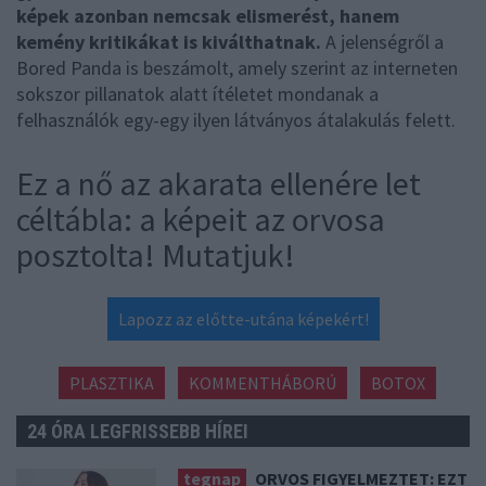
képek azonban nemcsak elismerést, hanem
kemény kritikákat is kiválthatnak.
A jelenségről a
Bored Panda is beszámolt, amely szerint az interneten
sokszor pillanatok alatt ítéletet mondanak a
felhasználók egy-egy ilyen látványos átalakulás felett.
Ez a nő az akarata ellenére let
céltábla: a képeit az orvosa
posztolta! Mutatjuk!
Lapozz az előtte-utána képekért!
PLASZTIKA
KOMMENTHÁBORÚ
BOTOX
24 ÓRA LEGFRISSEBB HÍREI
tegnap
ORVOS FIGYELMEZTET: EZT