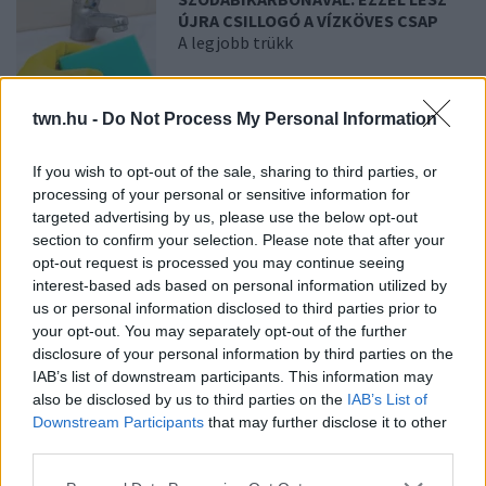
ÚJRA CSILLOGÓ A VÍZKÖVES CSAP
A legjobb trükk
08. 03.
HA MINDIG EZT A MONDATOT
twn.hu -
Do Not Process My Personal Information
HASZNÁLOD, AZ RENDKÍVÜL MAGAS
ÉRZELMI INTELLIGENCIÁRA UTALHAT
If you wish to opt-out of the sale, sharing to third parties, or
Te szoktad?
processing of your personal or sensitive information for
targeted advertising by us, please use the below opt-out
section to confirm your selection. Please note that after your
08. 02.
SOKAN ROSSZUL TÁROLJÁK A GYÓGYSZEREIKET –
opt-out request is processed you may continue seeing
EMIATT CSÖKKENHET A HATÁSUK
interest-based ads based on personal information utilized by
Érdemes odafigyelni rá
us or personal information disclosed to third parties prior to
your opt-out. You may separately opt-out of the further
08. 01.
EGYRE TÖBB FIATALNÁL JELENTKEZIK EZ A
disclosure of your personal information by third parties on the
VITAMINHIÁNY – ILYEN JELEKRE FIGYELJ
Erre figyelj!
IAB’s list of downstream participants. This information may
also be disclosed by us to third parties on the
IAB’s List of
07. 31.
NEM A CITROMSAV, AZ ECET VAGY A
Downstream Participants
that may further disclose it to other
SZÓDABIKARBÓNA A LEGERŐSEBB: EZT HASZNÁLJÁK A
third parties.
SZÁLLODÁKBAN A VÍZKŐ ELLEN
Please note that this website/app uses one or more Google
Ez a szer tényleg eltünteti a vízkövet