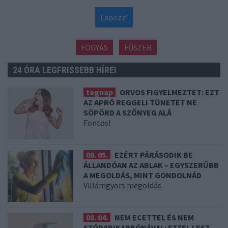
Lapozz!
FOGYÁS
FŰSZER
24 ÓRA LEGFRISSEBB HÍREI
tegnap
ORVOS FIGYELMEZTET: EZT
AZ APRÓ REGGELI TÜNETET NE
SÖPÖRD A SZŐNYEG ALÁ
Fontos!
08. 05.
EZÉRT PÁRÁSODIK BE
ÁLLANDÓAN AZ ABLAK – EGYSZERŰBB
A MEGOLDÁS, MINT GONDOLNÁD
Villámgyors megoldás
08. 04.
NEM ECETTEL ÉS NEM
SZÓDABIKARBÓNÁVAL: EZZEL LESZ