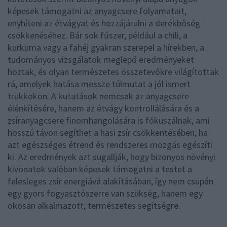
képesek támogatni az anyagcsere folyamatait,
enyhíteni az étvágyat és hozzájárulni a derékbőség
csökkenéséhez. Bár sok fűszer, például a chili, a
kurkuma vagy a fahéj gyakran szerepel a hírekben, a
tudományos vizsgálatok meglepő eredményeket
hoztak, és olyan természetes összetevőkre világítottak
rá, amelyek hatása messze túlmutat a jól ismert
trükkökön. A kutatások nemcsak az anyagcsere
élénkítésére, hanem az étvágy kontrollálására és a
zsíranyagcsere finomhangolására is fókuszálnak, ami
hosszú távon segíthet a hasi zsír csökkentésében, ha
azt egészséges étrend és rendszeres mozgás egészíti
ki. Az eredmények azt sugallják, hogy bizonyos növényi
kivonatok valóban képesek támogatni a testet a
felesleges zsír energiává alakításában, így nem csupán
egy gyors fogyasztószerre van szükség, hanem egy
okosan alkalmazott, természetes segítségre.