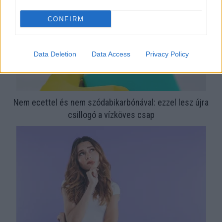
CONFIRM
Data Deletion
Data Access
Privacy Policy
Nem ecettel és nem szódabikarbónával: ezzel lesz újra
csillogó a vízköves csap