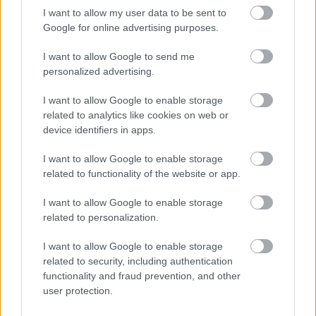
I want to allow my user data to be sent to
Orvos figyelmeztet: ezt az apró reggeli tünetet ne
Google for online advertising purposes.
söpörd a szőnyeg alá
I want to allow Google to send me
personalized advertising.
I want to allow Google to enable storage
related to analytics like cookies on web or
device identifiers in apps.
I want to allow Google to enable storage
related to functionality of the website or app.
I want to allow Google to enable storage
related to personalization.
Ezért párásodik be állandóan az ablak – egyszerűbb a
I want to allow Google to enable storage
megoldás, mint gondolnád
related to security, including authentication
functionality and fraud prevention, and other
user protection.