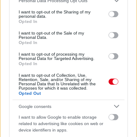
Personal Data Processing Opt Outs
services and may gather and store information including but
07. 31.
HAGYD A SÓT: EGY CSIPET EBBŐL A FŐZŐVÍZBE,
not limited to your visit or usage behaviour. You may click to
I want to opt-out of the Sharing of my
personal data.
ÉS SOKKAL FINOMABB LESZ A FŐTT KRUMPLI
grant or deny consent to Google and its third-party tags to
Opted In
Titkos hozzávaló
use your data for below specified purposes in below Google
consent section.
I want to opt-out of the Sale of my
Personal Data.
24 ÓRA TOVÁBBI HÍREI
Opted In
24 óra
I want to opt-out of processing my
Personal Data for Targeted Advertising.
Opted In
I want to opt-out of Collection, Use,
Retention, Sale, and/or Sharing of my
Personal Data that Is Unrelated with the
Purposes for which it was collected.
Opted Out
Google consents
I want to allow Google to enable storage
related to advertising like cookies on web or
device identifiers in apps.