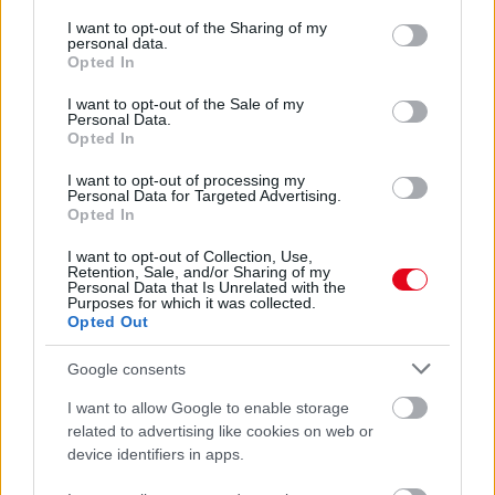
services and may gather and store information including but
Ez a fűszer felpörgeti az epeműködést: a puffadásnak is
not limited to your visit or usage behaviour. You may click to
I want to opt-out of the Sharing of my
búcsút mondhatsz
personal data.
grant or deny consent to Google and its third-party tags to
Opted In
use your data for below specified purposes in below Google
consent section.
I want to opt-out of the Sale of my
Personal Data.
Opted In
I want to opt-out of processing my
Personal Data for Targeted Advertising.
Opted In
I want to opt-out of Collection, Use,
Retention, Sale, and/or Sharing of my
Personal Data that Is Unrelated with the
Purposes for which it was collected.
Opted Out
Ez a fűszer csodát tesz a memóriával és az aggyal: otthon
is könnyen termeszthető
Google consents
I want to allow Google to enable storage
related to advertising like cookies on web or
device identifiers in apps.