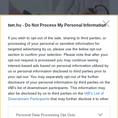
twn.hu -
Do Not Process My Personal Information
If you wish to opt-out of the sale, sharing to third parties, or
processing of your personal or sensitive information for
Nem a só az: ettől a fűszertől hirtelen megugorhat a
targeted advertising by us, please use the below opt-out
vérnyomás
section to confirm your selection. Please note that after your
opt-out request is processed you may continue seeing
interest-based ads based on personal information utilized by
us or personal information disclosed to third parties prior to
your opt-out. You may separately opt-out of the further
disclosure of your personal information by third parties on the
IAB’s list of downstream participants. This information may
also be disclosed by us to third parties on the
IAB’s List of
Downstream Participants
that may further disclose it to other
third parties.
Please note that this website/app uses one or more Google
Personal Data Processing Opt Outs