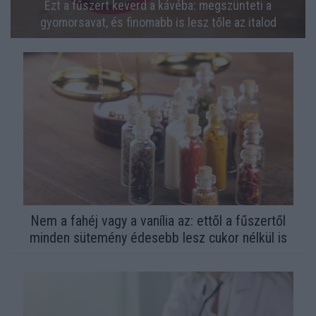
Ezt a fűszert keverd a kávéba: megszünteti a
gyomorsavat, és finomabb is lesz tőle az italod
Nem a fahéj vagy a vanília az: ettől a fűszertől
minden sütemény édesebb lesz cukor nélkül is