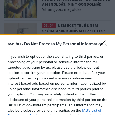
A MEGOLDÁS, MINT GONDOLNÁD
Villámgyors megoldás
08. 04.
NEM ECETTEL ÉS NEM
SZÓDABIKARBÓNÁVAL: EZZEL LESZ
ÚJRA CSILLOGÓ A VÍZKÖVES CSAP
A legjobb trükk
twn.hu -
Do Not Process My Personal Information
If you wish to opt-out of the sale, sharing to third parties, or
08. 03.
HA MINDIG EZT A MONDATOT
HASZNÁLOD, AZ RENDKÍVÜL MAGAS
processing of your personal or sensitive information for
ÉRZELMI INTELLIGENCIÁRA UTALHAT
targeted advertising by us, please use the below opt-out
Te szoktad?
section to confirm your selection. Please note that after your
opt-out request is processed you may continue seeing
interest-based ads based on personal information utilized by
us or personal information disclosed to third parties prior to
08. 02.
SOKAN ROSSZUL TÁROLJÁK A GYÓGYSZEREIKET –
your opt-out. You may separately opt-out of the further
EMIATT CSÖKKENHET A HATÁSUK
disclosure of your personal information by third parties on the
Érdemes odafigyelni rá
IAB’s list of downstream participants. This information may
08. 01.
EGYRE TÖBB FIATALNÁL JELENTKEZIK EZ A
also be disclosed by us to third parties on the
IAB’s List of