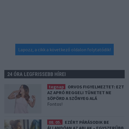
Lapozz, a cikk a következő oldalon folytatódik!
24 ÓRA LEGFRISSEBB HÍREI
tegnap
ORVOS FIGYELMEZTET: EZT
AZ APRÓ REGGELI TÜNETET NE
SÖPÖRD A SZŐNYEG ALÁ
Fontos!
08. 05.
EZÉRT PÁRÁSODIK BE
ÁLLANDÓAN AZ ABLAK – EGYSZERŰBB