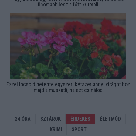
finomabb lesz a főtt krumpli
Ezzel locsold hetente egyszer: kétszer annyi virágot hoz
majd a muskátli, ha ezt csinálod
24 ÓRA
SZTÁROK
ÉRDEKES
ÉLETMÓD
KRIMI
SPORT