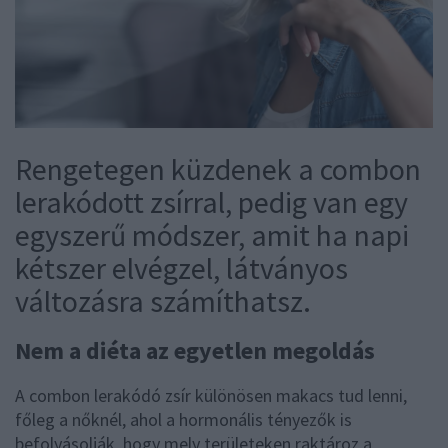
Rengetegen küzdenek a combon
lerakódott zsírral, pedig van egy
egyszerű módszer, amit ha napi
kétszer elvégzel, látványos
változásra számíthatsz.
Nem a diéta az egyetlen megoldás
A combon lerakódó zsír különösen makacs tud lenni,
főleg a nőknél, ahol a hormonális tényezők is
befolyásolják, hogy mely területeken raktároz a