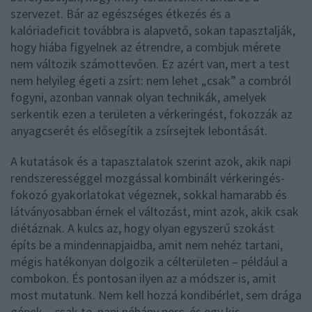
szervezet. Bár az egészséges étkezés és a
kalóriadeficit továbbra is alapvető, sokan tapasztalják,
hogy hiába figyelnek az étrendre, a combjuk mérete
nem változik számottevően. Ez azért van, mert a test
nem helyileg égeti a zsírt: nem lehet „csak” a combról
fogyni, azonban vannak olyan technikák, amelyek
serkentik ezen a területen a vérkeringést, fokozzák az
anyagcserét és elősegítik a zsírsejtek lebontását.
A kutatások és a tapasztalatok szerint azok, akik napi
rendszerességgel mozgással kombinált vérkeringés-
fokozó gyakorlatokat végeznek, sokkal hamarabb és
látványosabban érnek el változást, mint azok, akik csak
diétáznak. A kulcs az, hogy olyan egyszerű szokást
építs be a mindennapjaidba, amit nem nehéz tartani,
mégis hatékonyan dolgozik a célterületen – például a
combokon. És pontosan ilyen az a módszer is, amit
most mutatunk. Nem kell hozzá kondibérlet, sem drága
gépek – csak te, napi néhány perc, és egy kis