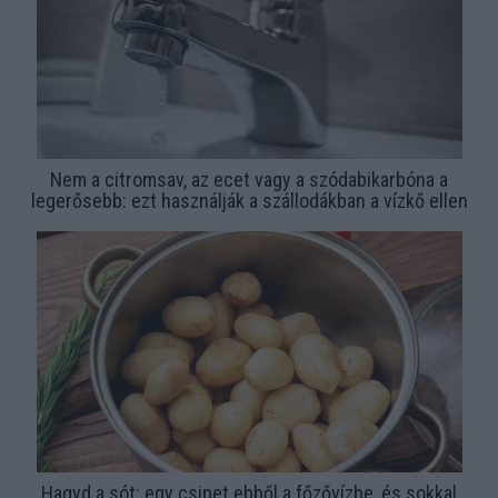
Nem a citromsav, az ecet vagy a szódabikarbóna a
legerősebb: ezt használják a szállodákban a vízkő ellen
Hagyd a sót: egy csipet ebből a főzővízbe, és sokkal