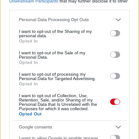
VITAMINHIÁNY – ILYEN JELEKRE FIGYELJ
Downstream Participants
that may further disclose it to other
Erre figyelj!
third parties.
07. 31.
NEM A CITROMSAV, AZ ECET VAGY A
Please note that this website/app uses one or more Google
Personal Data Processing Opt Outs
SZÓDABIKARBÓNA A LEGERŐSEBB: EZT HASZNÁLJÁK A
services and may gather and store information including but
SZÁLLODÁKBAN A VÍZKŐ ELLEN
not limited to your visit or usage behaviour. You may click to
I want to opt-out of the Sharing of my
personal data.
Ez a szer tényleg eltünteti a vízkövet
grant or deny consent to Google and its third-party tags to
Opted In
use your data for below specified purposes in below Google
07. 31.
HAGYD A SÓT: EGY CSIPET EBBŐL A FŐZŐVÍZBE,
consent section.
I want to opt-out of the Sale of my
ÉS SOKKAL FINOMABB LESZ A FŐTT KRUMPLI
Personal Data.
Titkos hozzávaló
Opted In
I want to opt-out of processing my
24 ÓRA TOVÁBBI HÍREI
Personal Data for Targeted Advertising.
Opted In
24 óra
I want to opt-out of Collection, Use,
Retention, Sale, and/or Sharing of my
Personal Data that Is Unrelated with the
Purposes for which it was collected.
Opted Out
Google consents
I want to allow Google to enable storage