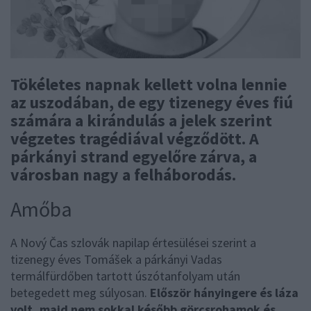
Tökéletes napnak kellett volna lennie
az uszodában, de egy tizenegy éves fiú
számára a kirándulás a jelek szerint
végzetes tragédiával végződött. A
párkányi strand egyelőre zárva, a
városban nagy a felháborodás.
Amőba
A Nový Čas szlovák napilap értesülései szerint a
tizenegy éves Tomášek a párkányi Vadas
termálfürdőben tartott úszótanfolyam után
betegedett meg súlyosan.
Először hányingere és láza
volt, majd nem sokkal később görcsrohamok és