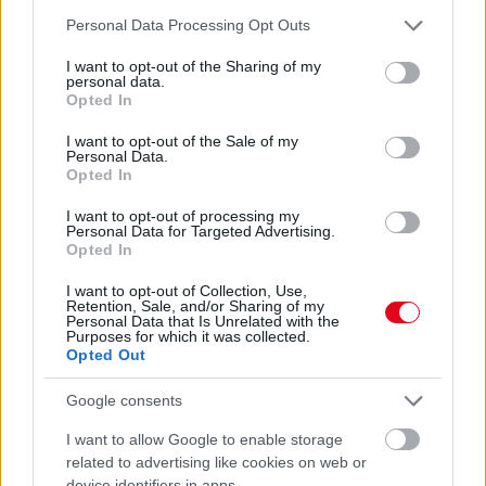
07. 31.
HAGYD A SÓT: EGY CSIPET EBBŐL A FŐZŐVÍZBE,
Please note that this website/app uses one or more Google
ÉS SOKKAL FINOMABB LESZ A FŐTT KRUMPLI
Personal Data Processing Opt Outs
Titkos hozzávaló
services and may gather and store information including but
not limited to your visit or usage behaviour. You may click to
I want to opt-out of the Sharing of my
personal data.
07. 31.
EZZEL LOCSOLD HETENTE EGYSZER: KÉTSZER
grant or deny consent to Google and its third-party tags to
Opted In
ANNYI VIRÁGOT HOZ MAJD A MUSKÁTLI, HA EZT CSINÁLOD
use your data for below specified purposes in below Google
Ettől lesz a tiéd a leggyönyörűbb muskátli a környéken
consent section.
I want to opt-out of the Sale of my
Personal Data.
Opted In
24 ÓRA TOVÁBBI HÍREI
I want to opt-out of processing my
24 óra
Personal Data for Targeted Advertising.
Opted In
I want to opt-out of Collection, Use,
Retention, Sale, and/or Sharing of my
Personal Data that Is Unrelated with the
Purposes for which it was collected.
Opted Out
Google consents
I want to allow Google to enable storage
related to advertising like cookies on web or
device identifiers in apps.