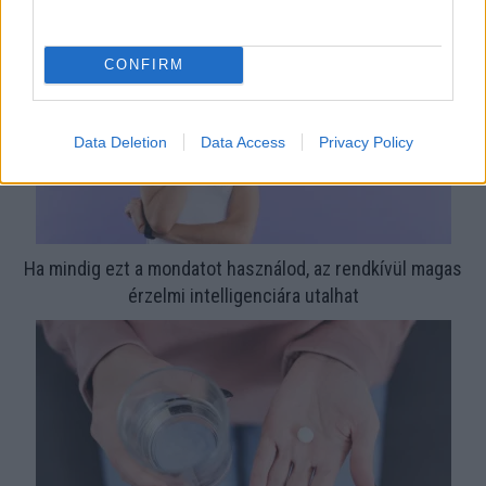
CONFIRM
Data Deletion
Data Access
Privacy Policy
Ha mindig ezt a mondatot használod, az rendkívül magas
érzelmi intelligenciára utalhat