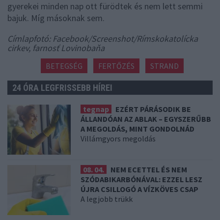
gyerekei minden nap ott fürödtek és nem lett semmi
bajuk. Míg másoknak sem.
Címlapfotó: Facebook/Screenshot/Rímskokatolícka
cirkev, farnosť Lovinobaňa
BETEGSÉG
FERTŐZÉS
STRAND
24 ÓRA LEGFRISSEBB HÍREI
tegnap
EZÉRT PÁRÁSODIK BE
ÁLLANDÓAN AZ ABLAK – EGYSZERŰBB
A MEGOLDÁS, MINT GONDOLNÁD
Villámgyors megoldás
08. 04.
NEM ECETTEL ÉS NEM
SZÓDABIKARBÓNÁVAL: EZZEL LESZ
ÚJRA CSILLOGÓ A VÍZKÖVES CSAP
A legjobb trükk