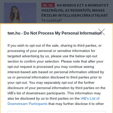
08. 03.
HA MINDIG EZT A MONDATOT
HASZNÁLOD, AZ RENDKÍVÜL MAGAS
ÉRZELMI INTELLIGENCIÁRA UTALHAT
Te szoktad?
twn.hu -
Do Not Process My Personal Information
08. 02.
SOKAN ROSSZUL TÁROLJÁK
A GYÓGYSZEREIKET – EMIATT
If you wish to opt-out of the sale, sharing to third parties, or
CSÖKKENHET A HATÁSUK
processing of your personal or sensitive information for
Érdemes odafigyelni rá
targeted advertising by us, please use the below opt-out
section to confirm your selection. Please note that after your
opt-out request is processed you may continue seeing
08. 01.
EGYRE TÖBB FIATALNÁL JELENTKEZIK EZ A
interest-based ads based on personal information utilized by
VITAMINHIÁNY – ILYEN JELEKRE FIGYELJ
us or personal information disclosed to third parties prior to
Erre figyelj!
your opt-out. You may separately opt-out of the further
disclosure of your personal information by third parties on the
07. 31.
NEM A CITROMSAV, AZ ECET VAGY A
SZÓDABIKARBÓNA A LEGERŐSEBB: EZT HASZNÁLJÁK A
IAB’s list of downstream participants. This information may
SZÁLLODÁKBAN A VÍZKŐ ELLEN
also be disclosed by us to third parties on the
IAB’s List of
Ez a szer tényleg eltünteti a vízkövet
Downstream Participants
that may further disclose it to other
third parties.