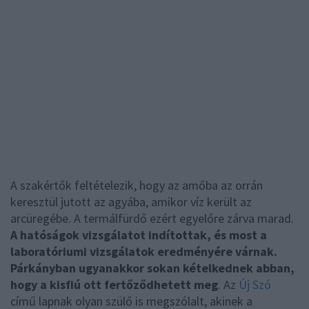
A szakértők feltételezik, hogy az amőba az orrán
keresztül jutott az agyába, amikor víz került az
arcüregébe. A termálfürdő ezért egyelőre zárva marad.
A hatóságok vizsgálatot indítottak, és most a
laboratóriumi vizsgálatok eredményére várnak.
Párkányban ugyanakkor sokan kételkednek abban,
hogy a kisfiú ott fertőződhetett meg
. Az
Új Szó
című lapnak olyan szülő is megszólalt, akinek a