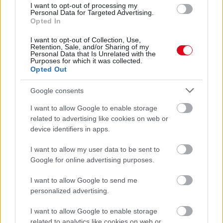
I want to opt-out of processing my
Personal Data for Targeted Advertising.
Opted In
Ha mindig ezt a mondatot használod, az rendkívül magas
I want to opt-out of Collection, Use,
Retention, Sale, and/or Sharing of my
érzelmi intelligenciára utalhat
Personal Data that Is Unrelated with the
Purposes for which it was collected.
Opted Out
Google consents
I want to allow Google to enable storage
related to advertising like cookies on web or
device identifiers in apps.
I want to allow my user data to be sent to
Google for online advertising purposes.
Sokan rosszul tárolják a gyógyszereiket – emiatt
I want to allow Google to send me
personalized advertising.
csökkenhet a hatásuk
I want to allow Google to enable storage
related to analytics like cookies on web or