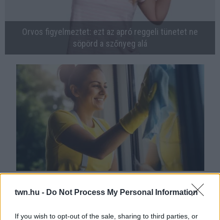
Orvos figyelmeztet: ezt az apró reggeli tünetet ne
söpörd a szőnyeg alá
Ezért párásodik be állandóan az ablak – egyszerűbb a
megoldás, mint gondolnád
twn.hu -
Do Not Process My Personal Information
If you wish to opt-out of the sale, sharing to third parties, or