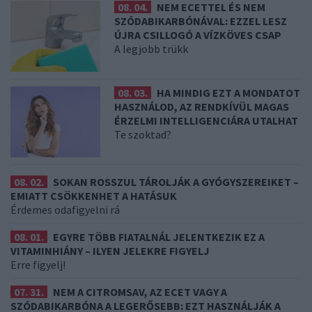
08. 04.
NEM ECETTEL ÉS NEM
SZÓDABIKARBÓNÁVAL: EZZEL LESZ
ÚJRA CSILLOGÓ A VÍZKÖVES CSAP
A legjobb trükk
08. 03.
HA MINDIG EZT A MONDATOT
HASZNÁLOD, AZ RENDKÍVÜL MAGAS
ÉRZELMI INTELLIGENCIÁRA UTALHAT
Te szoktad?
08. 02.
SOKAN ROSSZUL TÁROLJÁK A GYÓGYSZEREIKET –
EMIATT CSÖKKENHET A HATÁSUK
Érdemes odafigyelni rá
08. 01.
EGYRE TÖBB FIATALNÁL JELENTKEZIK EZ A
VITAMINHIÁNY – ILYEN JELEKRE FIGYELJ
Erre figyelj!
07. 31.
NEM A CITROMSAV, AZ ECET VAGY A
SZÓDABIKARBÓNA A LEGERŐSEBB: EZT HASZNÁLJÁK A