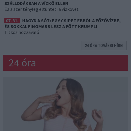
SZÁLLODÁKBAN A VÍZKŐ ELLEN
Ez a szer tényleg eltünteti a vízkövet
07. 31.
HAGYD A SÓT: EGY CSIPET EBBŐL A FŐZŐVÍZBE,
ÉS SOKKAL FINOMABB LESZ A FŐTT KRUMPLI
Titkos hozzávaló
24 ÓRA TOVÁBBI HÍREI
24 óra