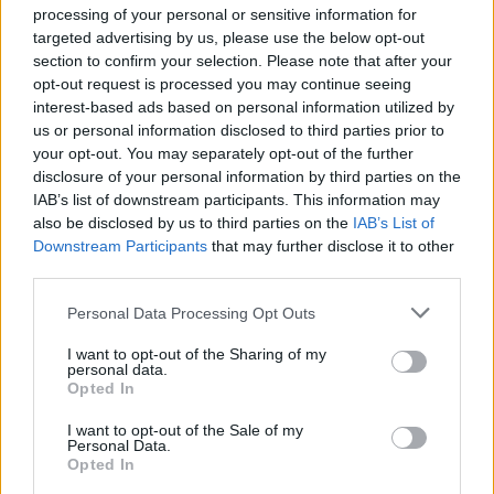
processing of your personal or sensitive information for
targeted advertising by us, please use the below opt-out
section to confirm your selection. Please note that after your
opt-out request is processed you may continue seeing
interest-based ads based on personal information utilized by
us or personal information disclosed to third parties prior to
your opt-out. You may separately opt-out of the further
disclosure of your personal information by third parties on the
IAB’s list of downstream participants. This information may
also be disclosed by us to third parties on the
IAB’s List of
Downstream Participants
that may further disclose it to other
Nem ecettel és nem szódabikarbónával: ezzel lesz újra
third parties.
csillogó a vízköves csap
Please note that this website/app uses one or more Google
Personal Data Processing Opt Outs
services and may gather and store information including but
not limited to your visit or usage behaviour. You may click to
I want to opt-out of the Sharing of my
personal data.
grant or deny consent to Google and its third-party tags to
Opted In
use your data for below specified purposes in below Google
consent section.
I want to opt-out of the Sale of my
Personal Data.
Opted In