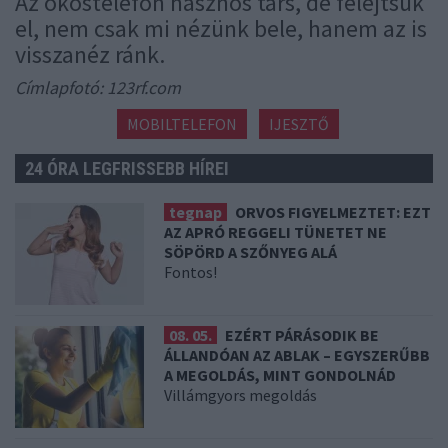
Az okostelefon hasznos társ, de felejtsük
el, nem csak mi nézünk bele, hanem az is
visszanéz ránk.
Címlapfotó: 123rf.com
MOBILTELEFON
IJESZTŐ
24 ÓRA LEGFRISSEBB HÍREI
tegnap
ORVOS FIGYELMEZTET: EZT
AZ APRÓ REGGELI TÜNETET NE
SÖPÖRD A SZŐNYEG ALÁ
Fontos!
08. 05.
EZÉRT PÁRÁSODIK BE
ÁLLANDÓAN AZ ABLAK – EGYSZERŰBB
A MEGOLDÁS, MINT GONDOLNÁD
Villámgyors megoldás