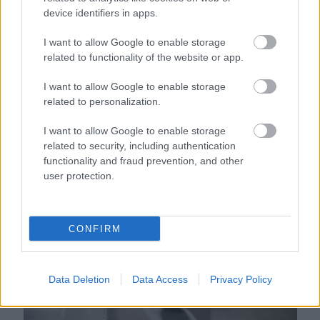
device identifiers in apps.
I want to allow Google to enable storage
related to functionality of the website or app.
I want to allow Google to enable storage
related to personalization.
I want to allow Google to enable storage
related to security, including authentication
functionality and fraud prevention, and other
Egyre több fiatalnál jelentkezik ez a vitaminhiány – ilyen
user protection.
jelekre figyelj
CONFIRM
Data Deletion
Data Access
Privacy Policy